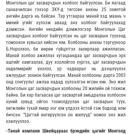
Монголын цаг засварчдын холбоог байгуулсан. Би яагаад
санаачилсан гэхээр ЗХУ-д төгссөн анхны 25 охинтой
ангийн дарга нь байсан. Тэр утгаараа манай хэд маань ч
миний үгийг хүлээж аваад энэ холбоог байгуулахад
дэмжсэн. Ангийн нөхдийн дэмжлэгээр Монголын Цаг
засварчдын холбоог байгуулсан нь цаг засварын түүхэнд
томоохон хувьсал хийсэн юм. Холбооны анхны тэргүүнээр
Б.Норолхоо, би өөрөө гүйцэтгэх захирлаар ажилласан.
Манай холбоо ажиллах хугацаандаа цаг засварчдын эрх
ашгийг хамгаалах, дуу хоолойгоо хүргэх, цаг засварчдын
хөдөлмөрийг үнэлэх, ур чадварыг нь дээшлүүлэх
ажлуудыг зохион байгуулсан. Манай холбооны дарга 2003
онд сонгуульт ажлаа надад хүлээлгэн өгсөн юм. Энэ жил
Монголын цаг засварчдын холбооны 20 жилийн ой тохиож
байна. Би хар багаасаа цаг засвартай амьдралаа холбосон
хүний хувьд ойгоо тохиолдуулан цаг засварын түүх,
хөгжлийн тухай ямар нэг юм үлдээх ёстой гэж бодоод ном
бичсэн. “Цагтай өнгөрүүлсэн он жилүүд” номоо энэ жил
хэвлүүллээ.
-Танай компани Швейцараас брэндийн цагийг Монголд