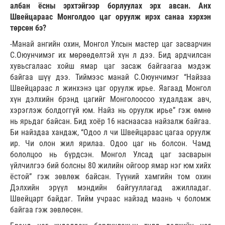
албан ёсны эрхтэйгээр борлуулах эрх авсан. Анх
Швейцараас Монголдоо цаг оруулж ирэх санаа хэрхэн
төрсөн бэ?
-Манай ангийн охин, Монгол Улсын мастер цаг засварчин
С.Оюунчимэг их мөрөөдөлтэй хүн л дээ. Бид ардчилсан
хувьсгалаас хойш ямар цаг засаж байгаагаа мэдэж
байгаа шүү дээ. Тиймээс манай С.Оюунчимэг “Найзаа
Швейцараас л жинхэнэ цаг оруулж ирье. Яагаад Монгол
хүн дэлхийн брэнд цагийг Монголоосоо худалдаж авч,
хэрэглэж болдоггүй юм. Найз нь оруулж ирье” гэж өмнө
нь ярьдаг байсан. Бид хоёр 16 наснаасаа найзалж байгаа.
Би найздаа хандаж, “Одоо л чи Швейцараас цагаа оруулж
ир. Чи олон жил ярилаа. Одоо цаг нь болсон. Чамд
бололцоо нь бүрдсэн. Монгол Улсад цаг засварын
үйлчилгээ бий болсны 80 жилийн ойгоор ямар нэг юм хийх
ёстой” гэж зөвлөж байсан. Түүний хамгийн том охин
Дэлхийн эрүүл мэндийн байгууллагад ажилладаг.
Швейцарт байдаг. Тийм учраас найзад маань ч боломж
байгаа гэж зөвлөсөн.