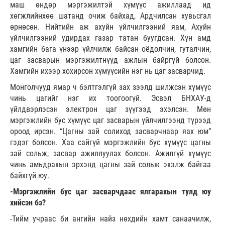
маш өндөр мэргэжилтэй хүмүүс ажиллаад ид
хөгжлийнхөө шатанд очиж байхад, Ардчилсан хувьсгал
өрнөсөн. Нийтийн аж ахуйн үйлчилгээний яам, Ахуйн
үйлчилгээний удирдах газар татан буугдсан. Хүн амд
хамгийн бага үнээр үйлчилж байсан оёдолчин, гуталчин,
цаг засварын мэргэжилтнүүд ажлын байргүй болсон.
Хамгийн ихээр хохирсон хүмүүсийн нэг нь цаг засварчид.
Монголчууд ямар ч бэлтгэлгүй зах зээлд шилжсэн хүмүүс
чинь цагийг нэг их тоогоогүй. Эсвэл БНХАУ-д
үйлдвэрлэсэн электрон цаг зүүгээд эхэлсэн. Мөн
мэргэжлийн бус хүмүүс цаг засварын үйлчилгээнд түрээд
ороод ирсэн. “Цагны зай солиход засварчнаар яах юм”
гэдэг болсон. Хаа сайгүй мэргэжлийн бус хүмүүс цагны
зай сольж, засвар ажиллуулах болсон. Ажилгүй хүмүүс
чинь амьдрахын эрхэнд цагны зай сольж эхэлж байгаа
байхгүй юу.
-Мэргэжлийн бус цаг засварчдаас ялгарахын тулд юу
хийсэн бэ?
-Тийм учраас би ангийн найз нөхдийн хамт санаачилж,