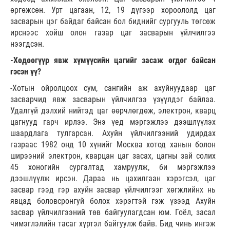
өргөжсөн. Урт цагаан, 12, 19 дүгээр хороололд цаг
засварын цэг байдаг байсан бол биднийг сургууль төгсөж
ирснээс хойш олон газар цаг засварын үйлчилгээ
нээгдсэн.
-Хөдөөгүүр явж хүмүүсийн цагийг засаж өгдөг байсан
гэсэн үү?
-Хотын ойролцоох сум, сангийн аж ахуйнуудаар цаг
засварчид явж засварын үйлчилгээ үзүүлдэг байлаа.
Удалгүй дэлхий нийтэд цаг өөрчлөгдөж, электрон, кварц
цагнууд гарч ирлээ. Энэ үед мэргэжлээ дээшлүүлэх
шаардлага тулгарсан. Ахуйн үйлчилгээний удирдах
газраас 1982 онд 10 хүнийг Москва хотод ханын болон
ширээний электрон, кварцан цаг засах, цагны зай солих
45 хоногийн сургалтад хамруулж, би мэргэжлээ
дээшлүүлж ирсэн. Дараа нь цахилгаан хэрэгсэл, цаг
засвар гээд гэр ахуйн засвар үйлчилгээг хөгжлийнх нь
явцад боловсронгуй болох хэрэгтэй гэж үзээд Ахуйн
засвар үйлчилгээний төв байгуулагдсан юм. Гоёл, засал
чимэглэлийн тасаг хүртэл байгуулж байв. Бид чинь ингэж