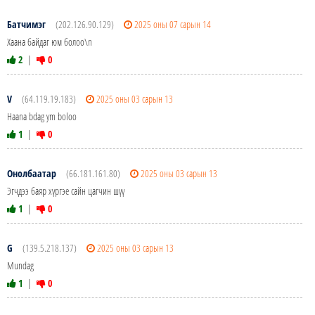
Батчимэг
(202.126.90.129)
2025 оны 07 сарын 14
Хаана байдаг юм болоо\n
2
|
0
V
(64.119.19.183)
2025 оны 03 сарын 13
Haana bdag ym boloo
1
|
0
Онолбаатар
(66.181.161.80)
2025 оны 03 сарын 13
Эгчдээ баяр хүргэе сайн цагчин шүү
1
|
0
G
(139.5.218.137)
2025 оны 03 сарын 13
Mundag
1
|
0