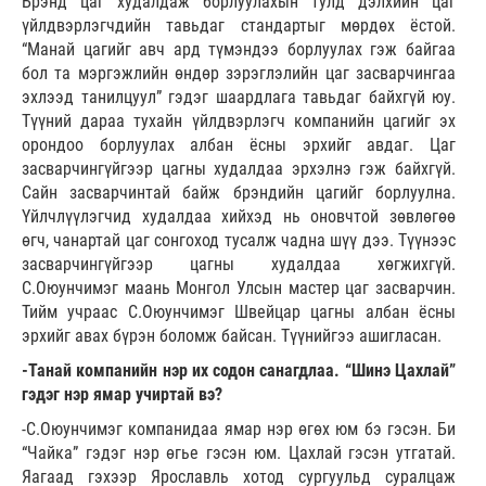
Брэнд цаг худалдаж борлуулахын тулд дэлхийн цаг
үйлдвэрлэгчдийн тавьдаг стандартыг мөрдөх ёстой.
“Манай цагийг авч ард түмэндээ борлуулах гэж байгаа
бол та мэргэжлийн өндөр зэрэглэлийн цаг засварчингаа
эхлээд танилцуул” гэдэг шаардлага тавьдаг байхгүй юу.
Түүний дараа тухайн үйлдвэрлэгч компанийн цагийг эх
орондоо борлуулах албан ёсны эрхийг авдаг. Цаг
засварчингүйгээр цагны худалдаа эрхэлнэ гэж байхгүй.
Сайн засварчинтай байж брэндийн цагийг борлуулна.
Үйлчлүүлэгчид худалдаа хийхэд нь оновчтой зөвлөгөө
өгч, чанартай цаг сонгоход тусалж чадна шүү дээ. Түүнээс
засварчингүйгээр цагны худалдаа хөгжихгүй.
С.Оюунчимэг маань Монгол Улсын мастер цаг засварчин.
Тийм учраас С.Оюунчимэг Швейцар цагны албан ёсны
эрхийг авах бүрэн боломж байсан. Түүнийгээ ашигласан.
-Танай компанийн нэр их содон санагдлаа. “Шинэ Цахлай”
гэдэг нэр ямар учиртай вэ?
-С.Оюунчимэг компанидаа ямар нэр өгөх юм бэ гэсэн. Би
“Чайка” гэдэг нэр өгье гэсэн юм. Цахлай гэсэн утгатай.
Яагаад гэхээр Ярославль хотод сургуульд суралцаж