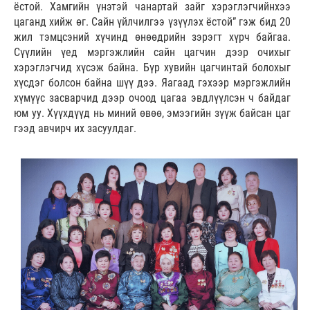
ёстой. Хамгийн үнэтэй чанартай зайг хэрэглэгчийнхээ
цаганд хийж өг. Сайн үйлчилгээ үзүүлэх ёстой” гэж бид 20
жил тэмцсэний хүчинд өнөөдрийн зэрэгт хүрч байгаа.
Сүүлийн үед мэргэжлийн сайн цагчин дээр очихыг
хэрэглэгчид хүсэж байна. Бүр хувийн цагчинтай болохыг
хүсдэг болсон байна шүү дээ. Яагаад гэхээр мэргэжлийн
хүмүүс засварчид дээр очоод цагаа эвдлүүлсэн ч байдаг
юм уу. Хүүхдүүд нь миний өвөө, эмээгийн зүүж байсан цаг
гээд авчирч их засуулдаг.