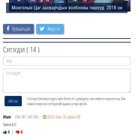
Хуваалцах
Жиргэх
Сэтгэгдэл (
14
)
Сэтгэгдэл бичихдээ хууль зүйн болон ёс суртахууны хэм хэмжээг хүндэтгэнэ үү. Хэм
Илгээх
хэмжээг зөрчсөн сэтгэгдэлийг админ устгах эрхтэй.
Ишо
(66.181.181.90)
2025 оны 10 сарын 08
Хаана вэ?
0
|
0