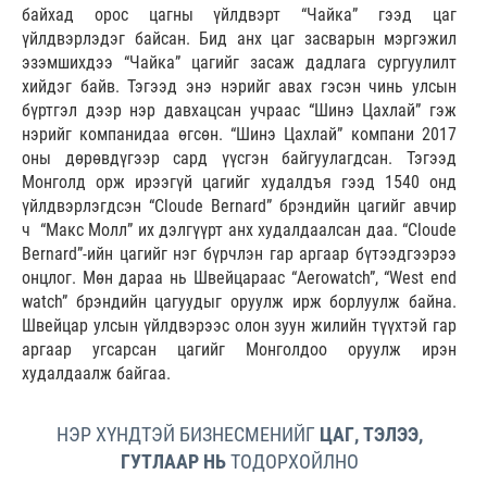
байхад орос цагны үйлдвэрт “Чайка” гээд цаг
үйлдвэрлэдэг байсан. Бид анх цаг засварын мэргэжил
эзэмшихдээ “Чайка” цагийг засаж дадлага сургуулилт
хийдэг байв. Тэгээд энэ нэрийг авах гэсэн чинь улсын
бүртгэл дээр нэр давхацсан учраас “Шинэ Цахлай” гэж
нэрийг компанидаа өгсөн. “Шинэ Цахлай” компани 2017
оны дөрөвдүгээр сард үүсгэн байгуулагдсан. Тэгээд
Монголд орж ирээгүй цагийг худалдъя гээд 1540 онд
үйлдвэрлэгдсэн “Cloude Bernard” брэндийн цагийг авчир
ч “Макс Молл” их дэлгүүрт анх худалдаалсан даа. “Cloude
Bernard”-ийн цагийг нэг бүрчлэн гар аргаар бүтээдгээрээ
онцлог. Мөн дараа нь Швейцараас “Aerowatch”, “West end
watch” брэндийн цагуудыг оруулж ирж борлуулж байна.
Швейцар улсын үйлдвэрээс олон зуун жилийн түүхтэй гар
аргаар угсарсан цагийг Монголдоо оруулж ирэн
худалдаалж байгаа.
НЭР ХҮНДТЭЙ БИЗНЕСМЕНИЙГ
ЦАГ, ТЭЛЭЭ,
ГУТЛААР НЬ
ТОДОРХОЙЛНО