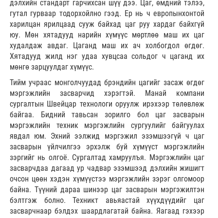
дэлхийн стандарт гарчихсан шүү дээ. Цаг, өмдний тэлээ,
гутал гурваар тодорхойлно гээд. Ер нь ч европынхонтой
харилцан ярилцаад сууж байхад цаг руу хардаг байхгүй
юу. Мөн хятадууд нарийн хүмүүс мөртлөө маш их цаг
худалдаж авдаг. Цаганд маш их ач холбогдол өгдөг.
Хятадууд жилд нэг удаа хувцсаа сольдог ч цаганд их
мөнгө зарцуулдаг хүмүүс.
Тийм учраас монголчуудад брэндийн цагийг засаж өгдөг
мэргэжлийн засварчид хэрэгтэй. Манай компани
сургалтын Швейцар технологи оруулж ирэхээр төлөвлөж
байгаа. Бидний тавьсан зорилго бол цаг засварын
мэргэжлийн техник мэргэжлийн сургуулийг байгуулах
явдал юм. Эхний ээлжид мэргэжил эзэмшээгүй ч цаг
засварын үйлчилгээ эрхэлж буй хүмүүст мэргэжлийн
зэргийг нь олгоё. Сургалтад хамруулъя. Мэргэжлийн цаг
засварчдаа дагаад ур чадвар эзэмшээд дэлхийн жишигт
очсон цөөн хэдэн хүмүүстээ мэргэжлийн зэрэг олгомоор
байна. Түүний дараа шинээр цаг засварын мэргэжилтэн
бэлтгэж болно. Техникт авьяастай хүүхдүүдийг цаг
засварчнаар бэлдэх шаардлагатай байна. Яагаад гэхээр