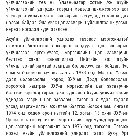
үйлчилгээний төв нь Улаанбаатар хотын Аж ахуйн
үйлчилгээний удирдах газрын мэдэлд шилжсэнээр цаг
засварын үйлчилгээ нь засварын тасгуудад хамаарагдах
болсон байдаг. Энэ үеэс цаг засварын үйлчилгээ нь улсын
нэрээр иргэдэд хүрч эхэлсэн.
Ахуйн үйлчилгээний удирдах газраас мэргэжилтэй
ажилтан бэлтгэхэд анхаарал хандуулж цаг засварын
үйлчилгээг өргөжүүлэх, мэргэжлийн цаг засварчин
бэлтгэх санал санаачилгаа Нийтийн аж ахуйн
үйлчилгээний яамтай хамтран боловсруулсан байдаг. Тус
яамны боловсон хүчний хэлтэс 1973 онд Монгол Улсын
дээд боловсролын хороо, ЗХУ-ын Дээд боловсролын
хороотой хамтран ЗХУ-д мэргэжлийн цаг засварчин
бэлтгэх гэрээнд гарын үсэг зурснаар Ахуйн үйлчилгээний
удирдах газрын цаг засварын тасаг анх удаа гадаад
улсад мэргэжилтэй ажилтан бэлтгэх болсон юм. Ингээд
1974 онд хөдөө орон нутгийн 12, хотын 13 охин ЗХУ-ын
Ярославль хотод техник мэргэжлийн сургуульд суралцаж,
цаг засварын мэргэжилтнээр 1976 онд төгссөн. Төгсөж
ирээд Ахуйн үйлчилгээний удирдах газар буюу Урт