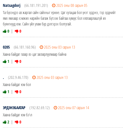
Natsagdorj
(66.181.191.201)
2025 оны 08 сарын 05
Та бүхэндээ аз жаргал сайн сайхныг ерөөе. Цаг хугацаа бол үнэт эрдэнэ, тэр эрднийг
ямх ямхаар хэмжих нарийн багаж бүтээж байгаа хүмүүс бол хязгаарлашгүй их
буянтнууд юм. Сайн үйл улам бүр дэлгэрэх болтугай.
0
|
0
0205
(66.181.160.96)
2025 оны 03 сарын 13
Хаана байдаг газар вэ цаг засварлуулмаар байна
1
|
0
.
(202.9.46.170)
2025 оны 03 сарын 13
Хаана байдаг юм бол
1
|
0
ЭРДЭНЭБААТАР
(192.82.69.12)
2025 оны 07 сарын 14
Хаана байдаг юм бэ\n
2
|
0