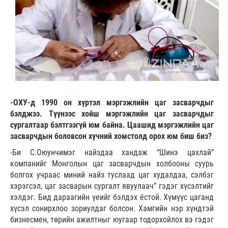
-ОХУ-д 1990 он хүртэл мэргэжлийн цаг засварчдыг
бэлджээ. Түүнээс хойш мэргэжлийн цаг засварчдыг
сургалтаар бэлтгээгүй юм байна. Цаашид мэргэжлийн цаг
засварчдын боловсон хүчний хомстолд орох юм биш биз?
-Би С.Оюунчимэг найздаа хандаж “Шинэ цахлай”
компанийг Монголын цаг засварчдын холбооны суурь
болгох учраас миний найз туслаад цаг худалдаа, сэлбэг
хэрэгсэл, цаг засварын сургалт явуулаач” гэдэг хүсэлтийг
хэлдэг. Бид дараагийн үеийг бэлдэх ёстой. Хүмүүс цаганд
хүсэл сонирхлоо зориулдаг болсон. Хамгийн нэр хүндтэй
бизнесмен, төрийн ажилтныг юугаар тодорхойлох вэ гэдэг