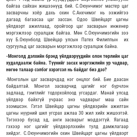
байгаа сайхан жишээнүүд бий. С.Оюунчимэг мастер цаг
засварчны хоёр дахь охин С.Анхчимэг нь ээжийгээ
дагаад багаасаа цаг зассан. Одоо Швейцарт цагны
үйлдвэрт ажиллаад, оройгоор цаг засварын инженер
мэргэжлээр суралцаж байгаа. Мөн С.Оюунчимэгийн зээ
хүү Б.Оюунболд Швейцар улсын Патех Филиппын их
сургуульд цаг засварын мэргэжлээр суралцаж байна.
-Монголд дэлхийн брэнд үйлдвэрүүдийн олон төрлийн цаг
худалдаалж байна. Түүнийг засах мэргэжлийн ур чадвар,
нөгөө талаар сэлбэг хэрэгсэл нь байдаг биз дээ?
-Монголын цаг засварчдад нэг онцлог бий. Бие даасан
байдалтай. Монгол засварчид цагийг нэг бүрчлэн
задлаад, гэмтлийг тодорхойлоод угсардаг. Манай улсад
үйлдвэр байхгүй учраас энэ чадварыг маш сайн
эзэмшсэн. Гэтэл Швейцар цагны үйлдвэрийн ажилтан
цагны нүүрний шил угсрах ажлаа 30 жил хийх жишээтэй.
Тэгэхээр бусад эд, анги засварыг мэддэггүй. Яагаад
гэхээр нэг цагийг үйлдвэрлэхийн тулд дамжлагаар
хийдэг. С.Оюунчимэгийн охин Швейцарт цагны үйлдвэрт