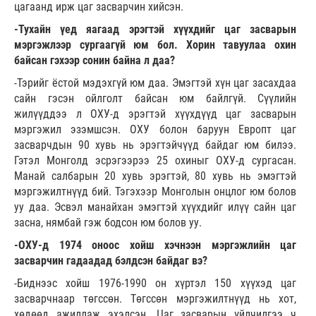
цагаанд ирж цаг засварчин хийсэн.
-Тухайн үед яагаад эрэгтэй хүүхдийг цаг засварын
мэргэжлээр сургаагүй юм бол. Хорин тавуулаа охин
байсан гэхээр сонин байна л даа?
-Тэрийг ёстой мэдэхгүй юм даа. Эмэгтэй хүн цаг засахдаа
сайн гэсэн ойлголт байсан юм байлгүй. Сүүлийн
жилүүддээ л ОХУ-д эрэгтэй хүүхдүүд цаг засварын
мэргэжил эзэмшсэн. ОХУ болон баруун Европт цаг
засварчдын 90 хувь нь эрэгтэйчүүд байдаг юм билээ.
Гэтэл Монголд эсрэгээрээ 25 охиныг ОХУ-д сургасан.
Манай салбарын 20 хувь эрэгтэй, 80 хувь нь эмэгтэй
мэргэжилтнүүд бий. Тэгэхээр Монголын онцлог юм болов
уу даа. Эсвэл манайхан эмэгтэй хүүхдийг илүү сайн цаг
засна, нямбай гэж бодсон юм болов уу.
-ОХУ-д 1974 оноос хойш хэчнээн мэргэжлийн цаг
засварчин гадаадад бэлдсэн байдаг вэ?
-Биднээс хойш 1976-1990 он хүртэл 150 хүүхэд цаг
засварчнаар төгссөн. Төгссөн мэргэжилтнүүд нь хот,
хөдөөд ажиллаж эхэлсэн. Цаг засварын үйлчилгээ ч