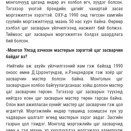
монголчууд цаганд өндөр ач холбол өгч, зүүдэг болсон.
Тэгэхээр үнэтэй брэндийн цагийг чанартай засах
мэргэжилтэн хэрэгтэй. ОХУ-д 1990 онд төгссөн хамгийн
сүүлийн мэргэжилтнүүд маань 50 нас хүрч байна. Өөрөөр
хэлбэл цаг засварын үйлчилгээнд насжилт бий болжээ.
Тиймээс цаг засварын мэргэжилтэн бэлдэх шаардлага
бий болсон.
-Монгол Улсад хэчнээн мастерын зэрэгтэй цаг засварчин
байдаг вэ?
-Нийтийн аж ахуйн үйлчилгээний яам гэж байхад 1990
оноос өмнө Д.Цэрэнтүндэв, н.Рэнцэндорж гэж хоёр цаг
засварчин мастер болсон байна. Монголын цаг
засварчдын холбоо байгуулагдсанаас хойш долоон мастер
цаг засварчин төрсөн. Тэгэхээр цаг засварын түүхэнд
нийтдээ есөн цаг засварын мастер төрөн гарсан байна.
Олон жил ажилласан хүнийг мастер цаг засварчин гэж цол
өгдөггүй. Мэргэжлийн өндөр түвшинд эзэмшсэн хүн ур
чадварын шалгалт өгөөд мастерын зэрэг авдаг. Засгийн
газрын цол тэмдэг. Монголд мэргэжлийн цаг засварчид
цөөн ч тэд маань үр хүүхдүүддээ мэргэжлээ уламлуулж