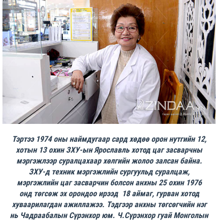
Тэртээ 1974 оны наймдугаар сард хөдөө орон нутгийн 12,
хотын 13 охин ЗХУ-ын Ярославль хотод цаг засварчны
мэргэжлээр суралцахаар хөлгийн жолоо залсан байна.
ЗХУ-д техник мэргэжлийн сургуульд суралцаж,
мэргэжлийн цаг засварчин болсон анхны 25 охин 1976
онд төгсөж эх орондоо ирээд 18 аймаг, гурван хотод
хуваарилагдан ажиллажээ. Тэдгээр анхны төгсөгчийн нэг
нь Чадраабалын Сүрэнхор юм. Ч.Сүрэнхор гуай Монголын