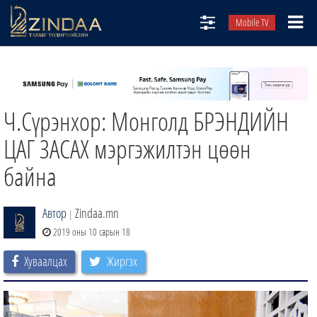
Mobile TV
НИЙТЛЭЛЧИД
ТВ8
Ч.Сүрэнхор: Монголд БРЭНДИЙН
ӨГЛӨӨНИЙ СОНИН
АУДИО ЗОХИОЛ
ЦАГ ЗАСАХ мэргэжилтэн цөөн
ЗИНДАА СЭТГҮҮЛ
байна
Автор
Zindaa.mn
|
2019 оны 10 сарын 18
Хуваалцах
Жиргэх