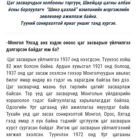
Цаг засварчдын холбооны тэргүүн, Швейцар цагны албан
ёсны борлуулагч “Шинэ цахлай” компанийн мэргэжлийн
зөвлөхөөр ажиллаж байна.
Түүний сонирхолтой яриаг уншиг танд хүргэе.
-Монгол Улсад анх хэдэн оноос цаг засварын үйлчилгээ
дэлгэрсэн байдаг юм бэ?
-Цаг засварын үйлчилгээ 1937 онд нээгдсэн. Түүнээс хойш
82 жил болсон байна. Ардын хувьсгал 1921 онд болоод,
1937 онд цаг засаж эхэлсэн гэхээр Монголчуудын авьяас
билэг ямар өндөр вэ гэдэг нь харагдаж байгаа биз дээ.
Цаг засварчид маань бүх төрлийн цагийг засварлаж
байсан. Тэр үед цаг засварчид Монголын үйлдвэрийн
хоршоолол гэдэг байгууллагад харьяалагддаг байлаа.
Одоогийн Урт цагаанд үйл ажиллагаа явуулдаг байв.
Тухайн үед цаг засах сонирхолтой Монгол, Орос, Хятад
гээд ямар л хүн байна тэднийг цуглуулж цаг засварын
курст сургасан байдаг. Ингэж цаг засварын үйлчилгээний
хөгжил эхэлсэн. Түүнчлэн 1972 онд Урт цагааны