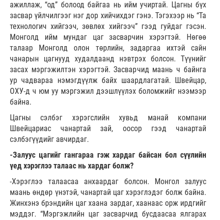
ажиллаж, “од” болоод байгаа нь ийм учиртай. Цагны бүх
засвар үйлчилгээг нэг дор хийчихдэг гэнэ. Тэгэхээр нь “Та
технологич хийгээч, зөвлөх хийгээч” гээд гуйдаг гэсэн.
Монголд ийм мундаг цаг засварчин хэрэгтэй. Нөгөө
талаар Монголд олон төрлийн, задаргаа ихтэй сайн
чанарын цагнууд худалдаанд нэвтрэх болсон. Түүнийг
засах мэргэжилтэн хэрэгтэй. Засварчид маань ч байнга
ур чадвараа нэмэгдүүлж байх шаардлагатай. Швейцар,
ОХУ-д ч юм уу мэргэжил дээшлүүлэх боломжийг нээмээр
байна.
Цагны сэлбэг хэрэгслийн хувьд манай компани
Швейцариас чанартай зай, оосор гээд чанартай
сэлбэгүүдийг авчирдаг.
-Залуус цагийг гангараа гэж хардаг байсан бол сүүлийн
үед хэрэглээ талаас нь хардаг болж?
-Хэрэглээ талаасаа анхаардаг болсон. Монгол залуус
маань өндөр үнэтэй, чанартай цаг хэрэглэдэг болж байна.
Жинхэнэ брэндийн цаг хаана зардаг, хаанаас орж ирдгийг
мэддэг. “Мэргэжлийн цаг засварчид бусдаасаа ялгарах