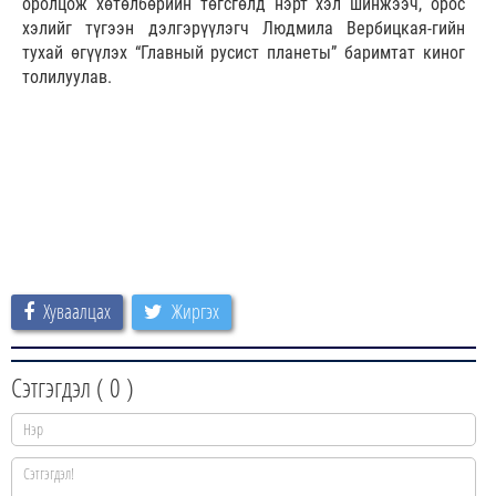
оролцож хөтөлбөрийн төгсгөлд нэрт хэл шинжээч, орос
хэлийг түгээн дэлгэрүүлэгч Людмила Вербицкая-гийн
тухай өгүүлэх “Главный русист планеты” баримтат киног
толилуулав.
Хуваалцах
Жиргэх
Сэтгэгдэл (
0
)