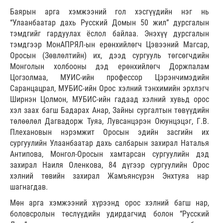
Баярын арга хэмжээний гол хэсгүүдийн нэг нь
“Улаанбаатар дахь Русский Домын 50 жил” дурсгалын
тэмдгийг гардуулах ёслол байлаа. Энэхүү дурсгалын
тэмдгээр МонАПРЯЛ-ын ерөнхийлөгч Цэвээний Магсар,
Оросын (Зөвлөлтийн) их, дээд сургууль төгсөгчдийн
Монголын холбооны дэд ерөнхийлөгч Доржпалам
Цогзолмаа, МУИС-ийн профессор Цэрэнчимэдийн
Саранцацрал, МУБИС-ийн Орос хэлний тэнхимийн эрхлэгч
Ширнэн Цолмон, МУБИС-ийн гадаад хэлний хувьд орос
хэл заах багш Бадарах Анар, Зайны сургалтын төвүүдийн
төлөөлөл Дагвадорж Туяа, Лувсанцэрэн Оюунцэцэг, Г.В.
Плехановын нэрэмжит Оросын эдийн засгийн их
сургуулийн Улаанбаатар дахь салбарын захирал Наталья
Антипова, Монгол-Оросын хамтарсан сургуулийн дэд
захирал Наиля Оленкова, 84 дүгээр сургуулийн Орос
хэлний төвийн захирал Жамъянсүрэн Энхтуяа нар
шагнагдав.
Мөн арга хэмжээний хүрээнд орос хэлний багш нар,
боловсролын төслүүдийн удирдагчид болон “Русский