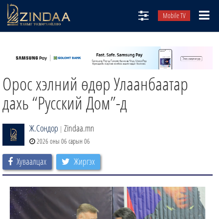
Mobile TV
НИЙТЛЭЛЧИД
ТВ8
Орос хэлний өдөр Улаанбаатар
ӨГЛӨӨНИЙ СОНИН
АУДИО ЗОХИОЛ
дахь “Русский Дом”-д
ЗИНДАА СЭТГҮҮЛ
Ж.Сондор
Zindaa.mn
|
2026 оны 06 сарын 06
Хуваалцах
Жиргэх