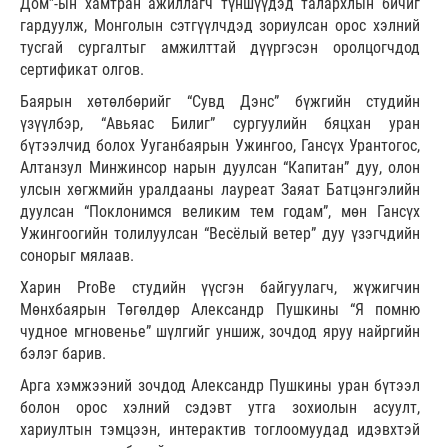
Дом”-ын хамтран ажиллагч түншүүдэд талархлын бичиг
гардуулж, Монголын сэтгүүлчдэд зориулсан орос хэлний
тусгай сургалтыг амжилттай дүүргэсэн оролцогчдод
сертификат олгов.
Баярын хөтөлбөрийг “Сувд Дэнс” бүжгийн студийн
үзүүлбэр, “Авьяас Билиг” сургуулийн бяцхан уран
бүтээлчид болох Ууганбаярын Ужингоо, Гансүх Урантогос,
Алтанзул Минжинсор нарын дуулсан “Капитан” дуу, олон
улсын хөгжмийн уралдааны лауреат Заяат Батцэнгэлийн
дуулсан “Поклонимся великим тем годам”, мөн Гансүх
Ужингоогийн толилуулсан “Весёлый ветер” дуу үзэгчдийн
сонорыг мялаав.
Харин ProBe студийн үүсгэн байгуулагч, жүжигчин
Мөнхбаярын Төгөлдөр Александр Пушкины “Я помню
чудное мгновенье” шүлгийг уншиж, зочдод яруу найргийн
бэлэг барив.
Арга хэмжээний зочдод Александр Пушкины уран бүтээл
болон орос хэлний сэдэвт утга зохиолын асуулт,
хариултын тэмцээн, интерактив тоглоомуудад идэвхтэй