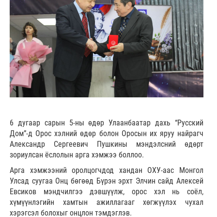
6 дугаар сарын 5-ны өдөр Улаанбаатар дахь “Русский
Дом”-д Орос хэлний өдөр болон Оросын их яруу найрагч
Александр Сергеевич Пушкины мэндэлсний өдөрт
зориулсан ёслолын арга хэмжээ боллоо.
Арга хэмжээний оролцогчдод хандан ОХУ-аас Монгол
Улсад суугаа Онц бөгөөд Бүрэн эрхт Элчин сайд Алексей
Евсиков мэндчилгээ дэвшүүлж, орос хэл нь соёл,
хүмүүнлэгийн хамтын ажиллагааг хөгжүүлэх чухал
хэрэгсэл болохыг онцлон тэмдэглэв.