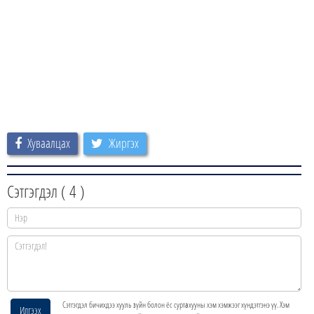
Хуваалцах
Жиргэх
Сэтгэгдэл (
4
)
Сэтгэгдэл бичихдээ хууль зүйн болон ёс суртахууны хэм хэмжээг хүндэтгэнэ үү. Хэм
Илгээх