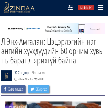
Mobile TV
НИЙТЛЭЛЧИД
ТВ8
Л.Энх-Амгалан: Цэцэрлэгийн нэг
ӨГЛӨӨНИЙ СОНИН
АУДИО ЗОХИОЛ
ангийн хүүхдүүдийн 60 орчим хувь
ЗИНДАА СЭТГҮҮЛ
нь бараг л ярихгүй байна
Ж.Сондор
Zindaa.mn
|
2026 оны 06 сарын 06
Хуваалцах
Жиргэх