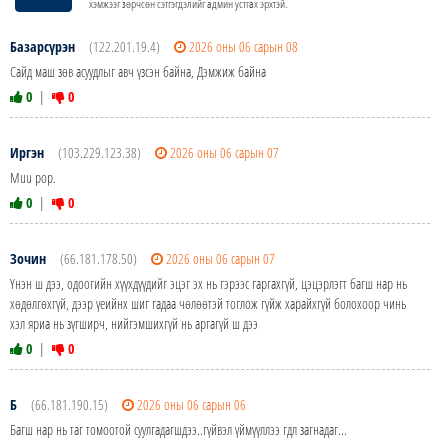
хэмжээг зөрчсөн сэтгэгдэлийг админ устгах эрхтэй.
Базарсүрэн
(122.201.19.4)
2026 оны 06 сарын 08
Сайд маш зөв асуудлыг авч үзсэн байна, Дэмжиж байна
0
|
0
Иргэн
(103.229.123.38)
2026 оны 06 сарын 07
Muu pop.
0
|
0
Зочин
(66.181.178.50)
2026 оны 06 сарын 07
Үнэн ш дээ, одоогийн хүүхдүүдийг эцэг эх нь гэрээс гаргахгүй, цэцэрлэгт багш нар нь
хөдөлгөхгүй, дээр үеийнх шиг гадаа чөлөөтэй тоглож гүйж харайхгүй болохоор чинь
хэл яриа нь зүгширч, нийгэмшихгүй нь аргагүй ш дээ
0
|
0
Б
(66.181.190.15)
2026 оны 06 сарын 06
Багш нар нь таг томоотой суулгадагшдээ..гүйвэл үймүүллээ гдл загнадаг...