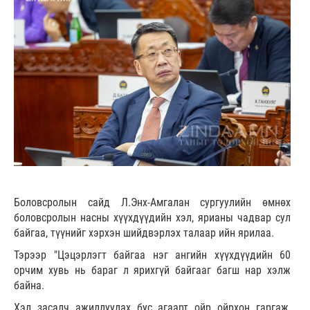
Боловсролын сайд Л.Энх-Амгалан сургуулийн өмнөх
боловсролын насны хүүхдүүдийн хэл, ярианы чадвар сул
байгаа, түүнийг хэрхэн шийдвэрлэх талаар ийн ярилаа.
Тэрээр "Цэцэрлэгт байгаа нэг ангийн хүүхдүүдийн 60
орчим хувь нь бараг л ярихгүй байгааг багш нар хэлж
байна.
Хэл засалч ажиллуулах бус агаарт ойр ойрхон гаргаж,