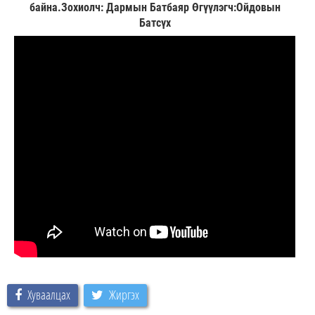
байна.Зохиолч: Дармын Батбаяр Өгүүлэгч:Ойдовын
Батсүх
Хуваалцах
Жиргэх