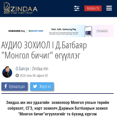
Mobile TV
НИЙТЛЭЛЧИД
ТВ8
АУДИО ЗОХИОЛ I Д.Батбаяр
ӨГЛӨӨНИЙ СОНИН
АУДИО ЗОХИОЛ
"Монгол бичиг" өгүүллэг
ЗИНДАА СЭТГҮҮЛ
О.Батсүх
Zindaa.mn
|
2026 оны 06 сарын 05
Хуваалцах
Жиргэх
Зиндаа.мн энэ удаагийн зохиолоор Монгол улсын төрийн
соёрхолт, СГЗ, нэрт зохиолч Дармын Батбаярын зохиол
"Монгол бичиг"өгүүллэгийг та бүхэнд хүргэж