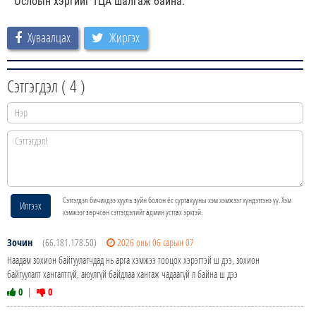
Ослоын хэргийг ТЦА шалгаж байна.
Хуваалцах
Жиргэх
Сэтгэгдэл (
4
)
Сэтгэгдэл бичихдээ хууль зүйн болон ёс суртахууны хэм хэмжээг хүндэтгэнэ үү. Хэм
Илгээх
хэмжээг зөрчсөн сэтгэгдэлийг админ устгах эрхтэй.
Зочин
(66.181.178.50)
2026 оны 06 сарын 07
Наадам зохион байгуулагчдад нь арга хэмжээ тооцох хэрэгтэй ш дээ, зохион
байгуулалт хангалтгүй, аюулгүй байдлаа хангаж чадаагүй л байна ш дээ
0
|
0