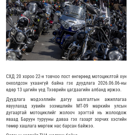
СХД 20 хороо 22-н товчоо пост өнгөрөөд мотоциклтой хүн
онхолдсон ухаангүй байна гэх дуудлага 2026.06.06-ны
өдөр 13 цагийн үед Тээврийн цагдаагийн албанд иржээ.
Дуудлага мэдээллийн дагуу шалгалтын ажиллагаа
явуулахад хувийн эзэмшлийн МТ-09 маркийн улсын
дугаартай мотоциклийг жолооч эрэгтэй нь жолоодож
яваад Баруун турууны даваа гэх газарт зорчих хэсгийн
төмөр хашлага мөргөж нас барсан байжээ.