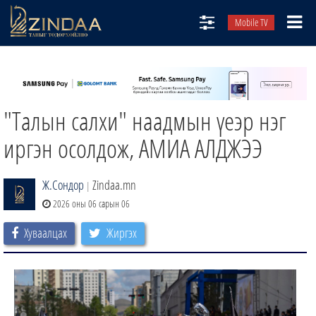
Mobile TV
НИЙТЛЭЛЧИД
ТВ8
"Талын салхи" наадмын үеэр нэг
ӨГЛӨӨНИЙ СОНИН
АУДИО ЗОХИОЛ
иргэн осолдож, АМИА АЛДЖЭЭ
ЗИНДАА СЭТГҮҮЛ
Ж.Сондор
Zindaa.mn
|
2026 оны 06 сарын 06
Хуваалцах
Жиргэх