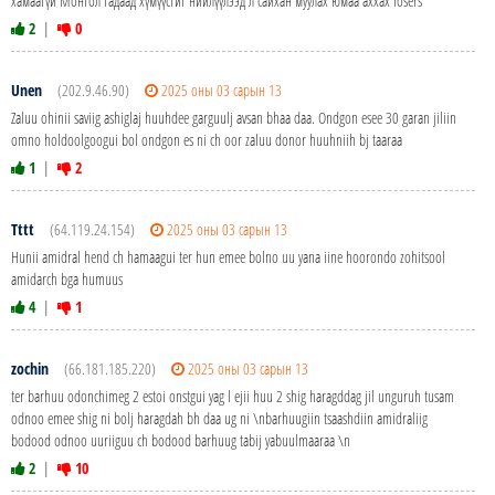
хамаагүй Монгол гадаад хүмүүстйг нийлүүлээд л сайхан муулах юмаа аххах losers
2
|
0
Unen
(202.9.46.90)
2025 оны 03 сарын 13
Zaluu ohinii saviig ashiglaj huuhdee garguulj avsan bhaa daa. Ondgon esee 30 garan jiliin
omno holdoolgoogui bol ondgon es ni ch oor zaluu donor huuhniih bj taaraa
1
|
2
Tttt
(64.119.24.154)
2025 оны 03 сарын 13
Hunii amidral hend ch hamaagui ter hun emee bolno uu yana iine hoorondo zohitsool
amidarch bga humuus
4
|
1
zochin
(66.181.185.220)
2025 оны 03 сарын 13
ter barhuu odonchimeg 2 estoi onstgui yag l ejii huu 2 shig haragddag jil unguruh tusam
odnoo emee shig ni bolj haragdah bh daa ug ni \nbarhuugiin tsaashdiin amidraliig
bodood odnoo uuriiguu ch bodood barhuug tabij yabuulmaaraa \n
2
|
10