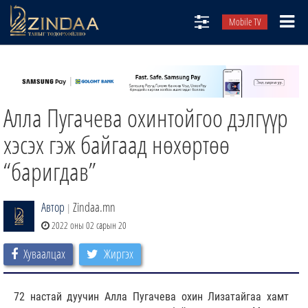
Mobile TV
НИЙТЛЭЛЧИД
ТВ8
Алла Пугачева охинтойгоо дэлгүүр
ӨГЛӨӨНИЙ СОНИН
АУДИО ЗОХИОЛ
хэсэх гэж байгаад нөхөртөө
ЗИНДАА СЭТГҮҮЛ
“баригдав”
Автор
Zindaa.mn
|
2022 оны 02 сарын 20
Хуваалцах
Жиргэх
72 настай дуучин Алла Пугачева охин Лизатайгаа хамт