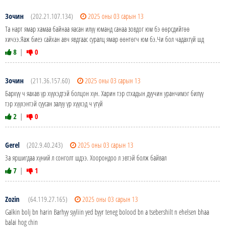
Зочин
(202.21.107.134)
2025 оны 03 сарын 13
Та нарт ямар хамаа байнаа яасан илүү юманд санаа зовдог юм бэ өөрсдийгөө
хичээ.Яаж биеэ сайхан авч явдгаас суралц ямар өөнтөгч юм бэ.Чи бол чадахгүй шд
8
|
0
Зочин
(211.36.157.60)
2025 оны 03 сарын 13
Бархүү ч яахав үр хүүхэдтэй болцон хүн. Харин тэр стхадын дуучин уранчимэг билүү
тэр хүүхэнтэй суусан залуу үр хүүхэд ч үгүй
2
|
0
Gerel
(202.9.40.243)
2025 оны 03 сарын 13
За яршигдаа хүний л сонголт шдээ. Хоорондоо л эвтэй болж байвал
7
|
1
Zozin
(64.119.27.165)
2025 оны 03 сарын 13
Galkin bolj bn harin Barhyy syyliin yed byyr teneg bolood bn a tsebershilt n ehelsen bhaa
balai hog chin