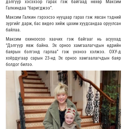
дэлгүүр хэсэхээр гарах гэж байгаад нөхөр Максим
Галкиндаа “баригджээ”.
Максим Галкин гэрээсээ нууцаар гарах гэж явсан тэдний
зургийг дарж, бас видео хийж цахим хуудсандаа оруулсан
байлаа.
Максим охиноосоо хаачих гэж байгааг нь асуухад
“Дэлгүүр явж байна. Эх орноо хамгаалагчдын өдрийн
баярын бэлгэнд гарлаа” гэж үнэнээ хэлжээ. ОХУ-д
хоёрдугаар сарын 23-нд Эх орноо хамгаалагчдын баяр
болдог билээ.