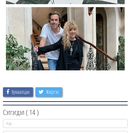
Хуваалцах
Жиргэх
Сэтгэгдэл (
14
)