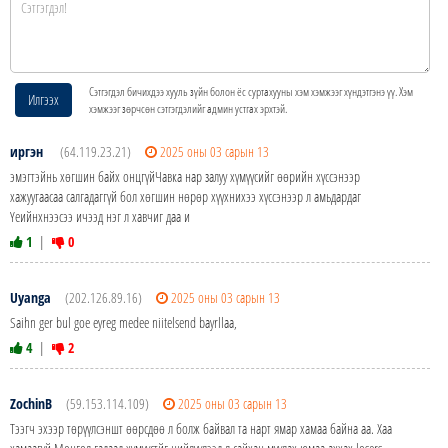
Сэтгэгдэл бичихдээ хууль зүйн болон ёс суртахууны хэм хэмжээг хүндэтгэнэ үү. Хэм
Илгээх
хэмжээг зөрчсөн сэтгэгдэлийг админ устгах эрхтэй.
иргэн
(64.119.23.21)
2025 оны 03 сарын 13
эмэгтэйнь хөгшин байх онцгүйЧавка нар залуу хүмүүсийг өөрийн хүссэнээр
хажуугаасаа салгадаггүй бол хөгшин нөрөр хүүхнихээ хүссэнээр л амьдардаг
Үеийнхнээсээ ичээд нэг л хавчиг даа и
1
|
0
Uyanga
(202.126.89.16)
2025 оны 03 сарын 13
Saihn ger bul goe eyreg medee niitelsend bayrllaa,
4
|
2
ZochinB
(59.153.114.109)
2025 оны 03 сарын 13
Тээгч эхээр төрүүлсэншт өөрсдөө л болж байвал та нарт ямар хамаа байна аа. Хаа