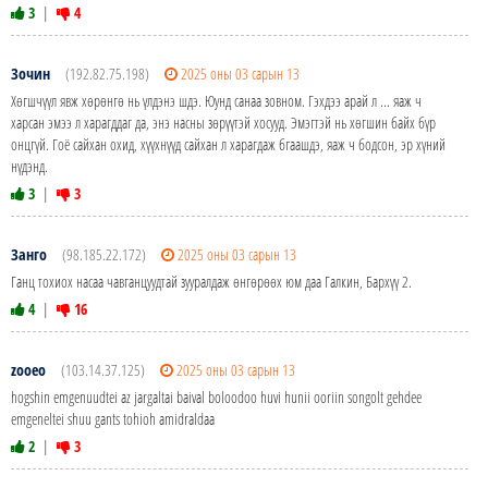
3
|
4
Зочин
(192.82.75.198)
2025 оны 03 сарын 13
Хөгшчүүл явж хөрөнгө нь үлдэнэ шдэ. Юунд санаа зовном. Гэхдээ арай л ... яаж ч
харсан эмээ л харагддаг да, энэ насны зөрүүтэй хосууд. Эмэгтэй нь хөгшин байх бүр
онцгүй. Гоё сайхан охид, хүүхнүүд сайхан л харагдаж бгаашдэ, яаж ч бодсон, эр хүний
нүдэнд.
3
|
3
Занго
(98.185.22.172)
2025 оны 03 сарын 13
Ганц тохиох насаа чавганцуудтай зууралдаж өнгөрөөх юм даа Галкин, Бархүү 2.
4
|
16
zooeo
(103.14.37.125)
2025 оны 03 сарын 13
hogshin emgenuudtei az jargaltai baival boloodoo huvi hunii ooriin songolt gehdee
emgeneltei shuu gants tohioh amidraldaa
2
|
3