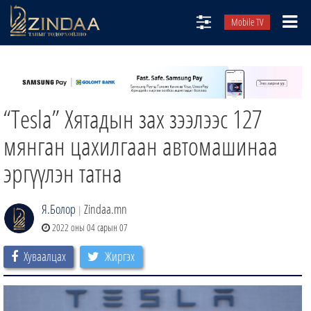
Mobile TV
НИЙТЛЭЛЧИД
ТВ8
“Tesla” Хятадын зах зээлээс 127
ӨГЛӨӨНИЙ СОНИН
АУДИО ЗОХИОЛ
мянган цахилгаан автомашинаа
ЗИНДАА СЭТГҮҮЛ
эргүүлэн татна
Я.Болор
Zindaa.mn
|
2022 оны 04 сарын 07
Хуваалцах
Жиргэх