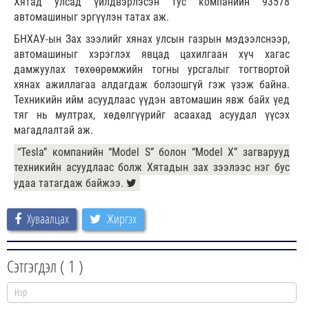
Хятад улсад үйлдвэрлэсэн тус компанийн 93578
автомашиныг эргүүлэн татах аж.
БНХАУ-ын Зах зээлийг хянах улсын газрын мэдээлснээр,
автомашиныг хэрэглэх явцад цахилгаан хүч хагас
дамжуулах төхөөрөмжийн тогны урсгалыг тогтвортой
хянах ажиллагаа алдагдаж болзошгүй гэж үзэж байна.
Техникийн ийм асуудлаас үүдэн автомашин явж байх үед
тяг нь мултрах, хөдөлгүүрийг асаахад асуудал үүсэх
магадлалтай аж.
“Tesla” компанийн “Model S” болон “Model X” загварууд
техникийн асуудлаас болж Хятадын зах зээлээс нэг бус
удаа татагдаж байжээ.
Хуваалцах
Жиргэх
Сэтгэгдэл (
1
)