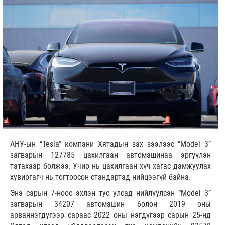
АНУ-ын “Tesla” компани Хятадын зах зээлээс “Model 3”
загварын 127785 цахилгаан автомашинаа эргүүлэн
татахаар болжээ. Учир нь цахилгаан хүч хагас дамжуулах
хувиргагч нь тогтоосон стандартад нийцээгүй байна.
Энэ сарын 7-ноос эхлэн тус улсад нийлүүлсэн “Model 3”
загварын 34207 автомашин болон 2019 оны
арваннэгдүгээр сараас 2022 оны нэгдүгээр сарын 25-нд