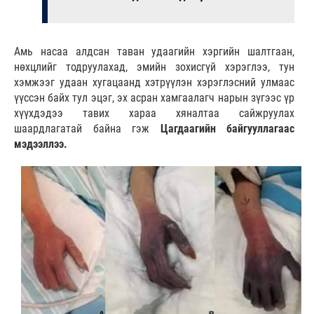
Амь насаа алдсан таван удаагийн хэргийн шалтгаан,
нөхцлийг тодруулахад, эмийн зохисгүй хэрэглээ, тун
хэмжээг удаан хугацаанд хэтрүүлэн хэрэглэсний улмаас
үүссэн байх тул эцэг, эх асран хамгаалагч нарын зүгээс үр
хүүхдэдээ тавих хараа хяналтаа сайжруулах
шаардлагатай байна гэж
Цагдаагийн байгууллагаас
мэдээллээ.