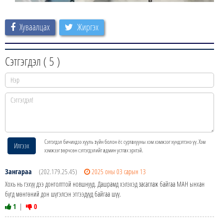
Хуваалцах
Жиргэх
Сэтгэгдэл (
5
)
Сэтгэгдэл бичихдээ хууль зүйн болон ёс суртахууны хэм хэмжээг хүндэтгэнэ үү. Хэм
Илгээх
хэмжээг зөрчсөн сэтгэгдэлийг админ устгах эрхтэй.
Зангараа
(202.179.25.45)
2025 оны 03 сарын 13
Хохь нь гэхүү дээ донтолттой новшнууд. Дашрамд хэлэхэд засаглаж байгаа МАН ынхан
бүгд мөнгөний дон шүгэлсэн этгээдүүд байгаа шүү.
1
|
0