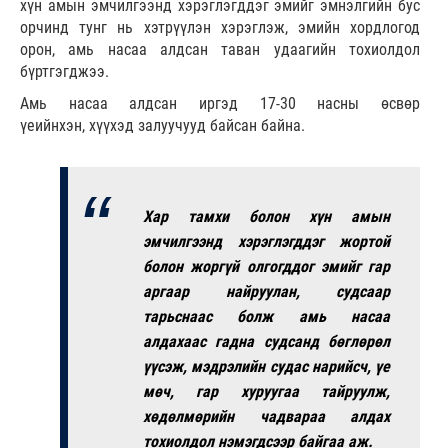
хүн амын эмчилгээнд хэрэглэгддэг эмийг эмнэлгийн бус
орчинд тунг нь хэтрүүлэн хэрэглэж, эмийн хордлогод
орон, амь насаа алдсан таван удаагийн тохиолдол
бүртгэгджээ.
Амь насаа алдсан иргэд 17-30 насны өсвөр
үеийнхэн, хүүхэд залуучууд байсан байна.
Хар тамхи болон хүн амын
эмчилгээнд хэрэглэгддэг жортой
болон жоргүй олгогддог эмийг гар
аргаар найруулан, судсаар
тарьснаас болж амь насаа
алдахаас гадна судсанд бөглөрөл
үүсэж, мэдрэлийн судас нарийсч, үе
мөч, гар хуруугаа тайруулж,
хөдөлмөрийн чадвараа алдах
тохиолдол нэмэгдсээр байгаа аж.