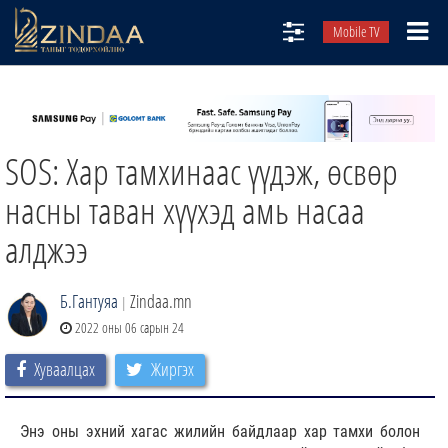
Mobile TV
НИЙТЛЭЛЧИД
ТВ8
SOS: Хар тамхинаас үүдэж, өсвөр
ӨГЛӨӨНИЙ СОНИН
АУДИО ЗОХИОЛ
насны таван хүүхэд амь насаа
ЗИНДАА СЭТГҮҮЛ
алджээ
Б.Гантуяа
Zindaa.mn
|
2022 оны 06 сарын 24
Хуваалцах
Жиргэх
Энэ оны эхний хагас жилийн байдлаар хар тамхи болон