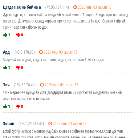
Цагдаа ах нь байна а
(79.95.127.114)
2025 оны 03 сарын 13
Дур нь хүрээд хэрэглэж байгаа хүмүүсийг яалтай билээ. Тэднүүстэй зууралдаж цаг алдаад
яахав дээ. Дэлгүүрээр зараад хорвоог орхих нэг нь орхино л биздээ. Өөртөө хайргүй
хүнийг өөр хэн хайрлах вэ дээ.
1
|
0
Ард
(49.0.178.86)
2025 оны 03 сарын 13
Залуу байхад алддаг, гэхдээ ганц амиа алдах, засах аргагүй зүйл юм даа...
1
|
0
Зоч
(192.82.74.49)
2025 оны 03 сарын 13
Үхэх мөрөөрөө бушуухан үхэж далдарцгаа,яасан их хүртээлтэй амьдралтай юм,хийх
ажил толгойтой үснээс их байхад
1
|
0
Зочин
(150.129.143.47)
2025 оны 03 сарын 13
Ёстой дургүй хүрмээр монголчууд байх юмаа өөрийнхөө лураар үхээл.Архи ууж үхнэ,
Усанд согтуу охж үхнэ, согтуу машин жолоодож.өөрөө үхэх мөрөөрөө үхэхгүй өчнөөн