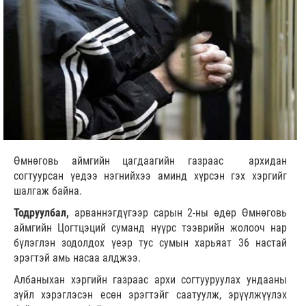
Өмнөговь аймгийн цагдаагийн газраас архидан
согтуурсан үедээ нэгнийхээ аминд хүрсэн гэх хэргийг
шалгаж байна.
Тодруулбал,
арваннэгдүгээр сарын 2-ны өдөр Өмнөговь
аймгийн Цогтцэций суманд нүүрс тээврийн жолооч нар
бүлэглэн зодолдох үеэр тус сумын харьяат 36 настай
эрэгтэй амь насаа алджээ.
Албаныхан хэргийн газраас архи согтууруулах ундааны
зүйл хэрэглэсэн есөн эрэгтэйг саатуулж, эрүүлжүүлэх