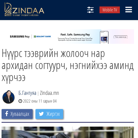
Mobile TV
НИЙТЛЭЛЧИД
ТВ8
Нүүрс тээврийн жолооч нар
ӨГЛӨӨНИЙ СОНИН
АУДИО ЗОХИОЛ
архидан согтуурч, нэгнийхээ аминд
ЗИНДАА СЭТГҮҮЛ
хүрчээ
Б.Гантуяа
Zindaa.mn
|
2022 оны 11 сарын 04
Хуваалцах
Жиргэх