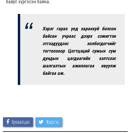
байрт хүргэсэн байна.
Хэрэг гарах үед харанхуй болсон
байсан учраас дээрх сэжигтэн
этгээдүүдээс холбогдогчийг
тогтоохоор Цогтцэций сумын сум
дундын цагдаагийн хэлтсээс
шалгалтын ажиллагаа явуулж
байгаа аж.
Хуваалцах
Жиргэх