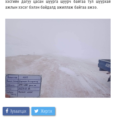
хэсгийн дагуу цасан шуурга шуурч байгаа тул шуурхай
ажлын хэсэг бэлэн байдалд ажиллаж байгаа ажээ.
Хуваалцах
Жиргэх