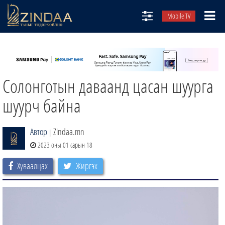
Mobile TV
НИЙТЛЭЛЧИД
ТВ8
Солонготын даваанд цасан шуурга
ӨГЛӨӨНИЙ СОНИН
АУДИО ЗОХИОЛ
шуурч байна
ЗИНДАА СЭТГҮҮЛ
Автор
Zindaa.mn
|
2023 оны 01 сарын 18
Хуваалцах
Жиргэх