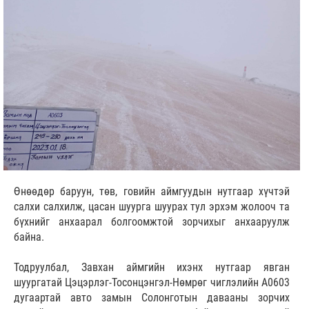
Өнөөдөр баруун, төв, говийн аймгуудын нутгаар хүчтэй
салхи салхилж, цасан шуурга шуурах тул эрхэм жолооч та
бүхнийг анхаарал болгоомжтой зорчихыг анхааруулж
байна.
Тодруулбал,
Завхан аймгийн ихэнх нутгаар явган
шуургатай Цэцэрлэг-Тосонцэнгэл-Нөмрөг чиглэлийн А0603
дугаартай авто замын Солонготын давааны зорчих