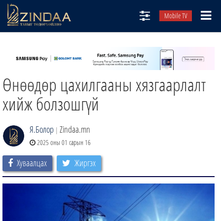
Mobile TV
НИЙТЛЭЛЧИД
ТВ8
Өнөөдөр цахилгааны хязгаарлалт
ӨГЛӨӨНИЙ СОНИН
АУДИО ЗОХИОЛ
хийж болзошгүй
ЗИНДАА СЭТГҮҮЛ
Я.Болор
Zindaa.mn
|
2025 оны 01 сарын 16
Хуваалцах
Жиргэх