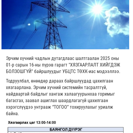
Эрчим хүчний чадлын дутагдлаас шалтгаалан 2025 оны
01-р сарын 16-ны пүрэв гарагт "ХЯЗГААРЛАЛТ ХИЙГДЭЖ
БОЛЗОШГҮЙ" байршлуудыг УБЦТС ТӨХК-иас мэдээллээ.
Тодруулбал, өнөөдөр дараах байршлуудад цахилгаан
хязгаарлана. Эрчим хүчний системийн тасралтгүй,
найдвартай байдлыг хангаж халаагуурынхаа горимыг
багасгах, заавал ашиглах шаардлагагүй цахилгаан
хэрэгслүүдээ унтрааж “ТОГОО” тохируулахыг уриалж
байна.