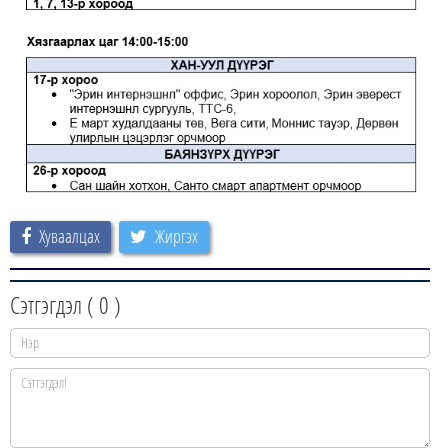
Хуваалцах
Жиргэх
Сэтгэгдэл (
0
)