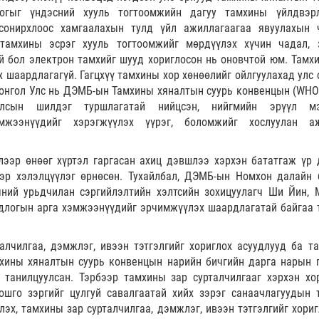
огыг үндэсний хууль тогтоомжийн дагуу тамхины үйлдвэр
онирхлоос хамгаалахын тулд үйл ажиллагаагаа явуулахын 
 тамхины эсрэг хууль тогтоомжийг мөрдүүлэх хүчин чадал, 
үй бол электрон тамхийг шууд хориглосон нь оновчтой юм. Тамхи
ах шаардлагагүй. Гагцхүү тамхины хор хөнөөлийг ойлгуулахад улс
Монгол Улс нь ДЭМБ-ын Тамхины хяналтын суурь конвенцын (WHO
сын шилдэг туршлагатай нийцсэн, нийгмийн эрүүл мэ
мжээнүүдийг хэрэгжүүлэх үүрэг, боломжийг хослуулан а
лээр өнөөг хүртэл гаргасан ахиц дэвшлээ хэрхэн бататгаж үр 
ээр хэлэлцүүлэг өрнөсөн. Тухайлбал, ДЭМБ-ын Номхон далайн 
чний урьдчилан сэргийлэлтийн хэлтсийн зохицуулагч Ши Йин, 
одлогын арга хэмжээнүүдийг эрчимжүүлэх шаардлагатай байгаа 
алчилгаа, дэмжлэг, ивээн тэтгэлгийг хориглох асуудлууд ба т
хины хяналтын суурь конвенцын нарийн бичгийн дарга нарын 
танилцуулсан. Тэрбээр тамхины зар сурталчилгааг хэрхэн хор
ошго зэргийг цулгуй савалгаатай хийх зэрэг санаачлагуудын 
лэх, тамхины зар сурталчилгаа, дэмжлэг, ивээн тэтгэлгийг хориг