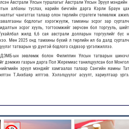
үлсэн Австрали Улсын туршлагыг Австрали Улсын Эрүүл мэндийн
лтын албаны туслах, нарийн бичгийн дарга Кэрли Браун ца
яналтыг чангатгах талаар олон төрлийн стратеги төлөвлөж ажил
авалгааны бодлогыг хэрэгжүүлж, тамхины эсрэг зар сурталч
далтын эсрэг хууль, тогтоомжийг зөрчсөн бол торгууль, шийт
ухайлбал жилд 6,6 сая австрали долларын торгуулийг бүс н
ээ. Мөн 2025 онд тамхины бүхий л төрлийн ил ба далд сурталч
цүүлэг татварын үр дүнтэй бодлого сэдвээр үргэлжиллээ.
 ДЭМБ-ын зөвлөмж болон Филиппин Улсын татварын шинэч
г дэмжих газрын дарга Пол Жеремиас танилцуулсан бол Монгол
нийгмийн эрүүл мэндийг хамгаалах талаар Сангийн яамны Та
лтэн Т.Анхбаяр илтгэв. Хэлэлцүүлэг асуулт, хариултаар үрг