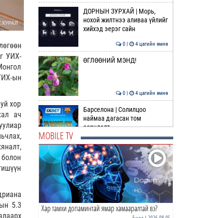
ДОРНЫН ЗУРХАЙ | Морь,
нохой жилтнээ аливаа үйлийг
хийхэд эерэг сайн
0 |
4 цагийн өмнө
лөгөөн
г УИХ-
ӨГЛӨӨНИЙ МЭНД!
Монгол
УИХ-ын
0 |
4 цагийн өмнө
буй хор
Барселона | Солилцоо
хал ач
наймаа дагасан том
уулиар
өөрчлөлт
MOBILE TV
ьчлах,
0 |
20 цагийн өмнө
яналт,
 болон
Сэлэнгэ аймагт 70 МВт-ын
дулааны цахилгаан станц
гишүүн
ирэх сард ашиглалтад …
0 |
21 цагийн өмнө
дриана
ын 5.3
Хар тамхи допаминтай ямар хамааралтай вэ?
ДОХИО | Газрын тосны ханш
алаарх
өсөж эхэллээ
Бусад
| 2026-08-05