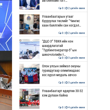
автобензин тогт…
0 |
2 цагийн өмнө
Улаанбаатарын утааг
бууруулах төслийг “Чингис
хаан баялгийн сан нэгдэл…
0 |
2 цагийн өмнө
"ДЦС-3” ТӨХК-ийн нэн
шаардлагатай
“Турбингенератор-5”-ын
шинэчлэлийн т…
0 |
3 цагийн өмнө
Олон улсын хиймэл оюуны
гуравдугаар олимпиадаас
хос хүрэл медаль авчээ
0 |
3 цагийн өмнө
Улаанбаатарт өдөртөө 30-32
хэм дулаан байна
0 |
4 цагийн өмнө