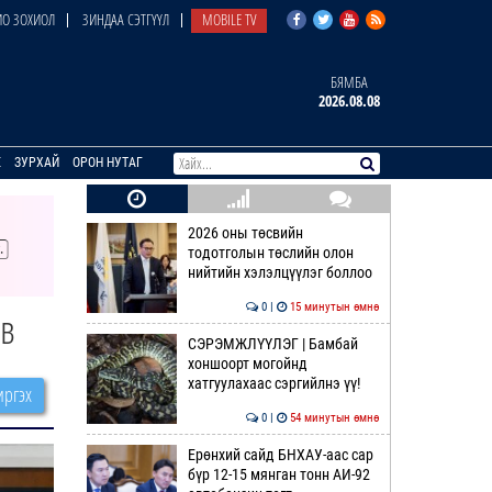
О ЗОХИОЛ
ЗИНДАА СЭТГҮҮЛ
MOBILE TV
БЯМБА
2026.08.08
E
ЗУРХАЙ
ОРОН НУТАГ
2026 оны төсвийн
тодотголын төслийн олон
нийтийн хэлэлцүүлэг боллоо
0 |
15 минутын өмнө
өв
СЭРЭМЖЛҮҮЛЭГ | Бамбай
хоншоорт могойнд
хатгуулахаас сэргийлнэ үү!
ргэх
0 |
54 минутын өмнө
Ерөнхий сайд БНХАУ-аас сар
бүр 12-15 мянган тонн АИ-92