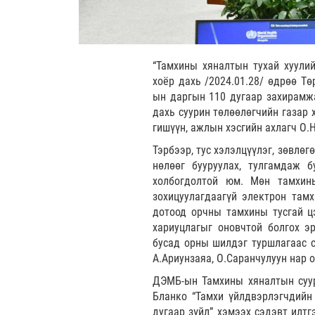
“Тамхины хяналтын тухай хуулий
хоёр дахь /2024.01.28/ өдрөө Тө
ын даргын 110 дугаар захирамж
дахь суурин төлөөлөгчийн газар 
гишүүн, ажлын хэсгийн ахлагч О.
Тэрбээр, тус хэлэлцүүлэг, зөвлө
нөлөөг бууруулах, тулгамдаж 
холбогдолтой юм. Мөн тамхин
зохицуулагдаагүй электрон тамх
дотоод орчны тамхины тусгай цэ
хариуцлагыг оновчтой болгох э
бусад орны шилдэг туршлагаас с
А.Ариунзаяа, О.Саранчулуун нар 
ДЭМБ-ын Тамхины хяналтын суур
Бланко “Тамхи үйлдвэрлэгчдийн
дугаар зүйл” хэмээх сэдэвт илтг