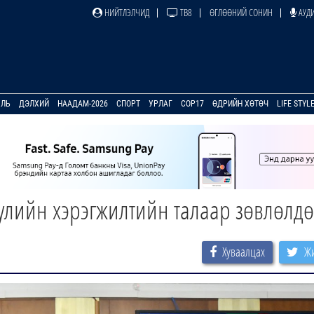
НИЙТЛЭЛЧИД
ТВ8
ӨГЛӨӨНИЙ СОНИН
АУДИ
УЛЬ
ДЭЛХИЙ
НААДАМ-2026
СПОРТ
УРЛАГ
COP17
ӨДРИЙН ХӨТӨЧ
LIFE STYL
улийн хэрэгжилтийн талаар зөвлөлд
Хуваалцах
Жи