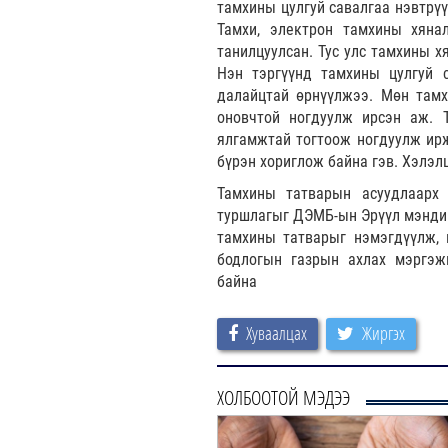
тамхины цулгуй савалгаа нэвтрү
Тамхи, электрон тамхины хяна
танилцуулсан. Тус улс тамхины х
Нэн тэргүүнд тамхины цулгуй с
далайцтай өрнүүлжээ. Мөн тамхи
оновчтой ногдуулж ирсэн аж. Т
ялгамжтай тогтоож ногдуулж ирж
бүрэн хориглож байна гэв. Хэлэл
Тамхины татварын асуудлаарх
туршлагыг ДЭМБ-ын Эрүүл мэндий
тамхины татварыг нэмэгдүүлж, 
бодлогын газрын ахлах мэргэжи
байна
Хуваалцах
Жиргэх
ХОЛБООТОЙ МЭДЭЭ