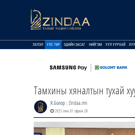
ЭХЛЭЛ
УЛС ТӨР
ЭДИЙН ЗАСАГ
НИЙГЭМ
УУЛ УУРХАЙ
ХУ
Тамхины хяналтын тухай ху
Я.Болор
Zindaa.mn
|
2025 оны 01 сарын 28