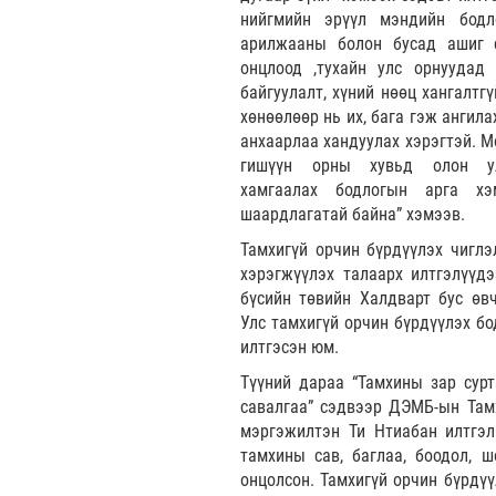
нийгмийн эрүүл мэндийн бодл
арилжааны болон бусад ашиг с
онцлоод ,тухайн улс орнуудад
байгуулалт, хүний нөөц хангалтг
хөнөөлөөр нь их, бага гэж ангил
анхаарлаа хандуулах хэрэгтэй. 
гишүүн орны хувьд олон ул
хамгаалах бодлогын арга хэ
шаардлагатай байна” хэмээв.
Тамхигүй орчин бүрдүүлэх чиглэ
хэрэгжүүлэх талаарх илтгэлүүд
бүсийн төвийн Халдварт бус өв
Улс тамхигүй орчин бүрдүүлэх б
илтгэсэн юм.
Түүний дараа “Тамхины зар сурт
савалгаа” сэдвээр ДЭМБ-ын Там
мэргэжилтэн Ти Нтиабан илтгэл 
тамхины сав, баглаа, боодол, ш
онцолсон. Тамхигүй орчин бүрдүү