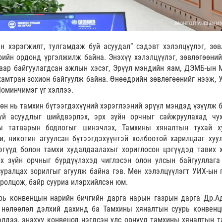
н хэрэгжилт, тулгамдаж буй асуудал” сэдэвт хэлэлцүүлэг, зөв
рийн ордонд үргэлжилж байна. Энэхүү хэлэлцүүлэг, зөвлөгөөний
аар байгуулагдсан ажлын хэсэг, Эрүүл мэндийн яам, ДЭМБ-ын 
хамтран зохион байгуулж байна. Өнөөдрийн зөвлөгөөнийг нээж, 
Номинчимэг үг хэллээ.
гөөн нь тамхин бүтээгдэхүүний хэрэглээний эрүүл мэндэд үзүүлж 
буй асуудлыг шийдвэрлэх, эрх зүйн орчныг сайжруулахад чу
ы татварын бодлогыг шинэчлэх, Тамхины хяналтын тухай х
и, никотин агуулсан бүтээгдэхүүнтэй холбоотой харилцааг хуул
гүүд болон тамхи худалдаалахыг хориглосон цэгүүдэд тавих х
рх зүйн орчныг бүрдүүлэхэд чиглэсэн олон улсын байгууллага
уралцах зорилгыг агуулж байна гэв. Мөн хэлэлцүүлэгт УИХ-ын 
оролцож, байр сууриа илэрхийлсэн юм.
ь конвенцын нарийн бичгийн дарга нарын газрын дарга Др.А
 нөлөөлөл дэлхий дахинд ба Тамхины хяналтын суурь конвенц
элдээ, энэхүү конвецод нэгдсэн улс орнууд тамхины хяналтын т