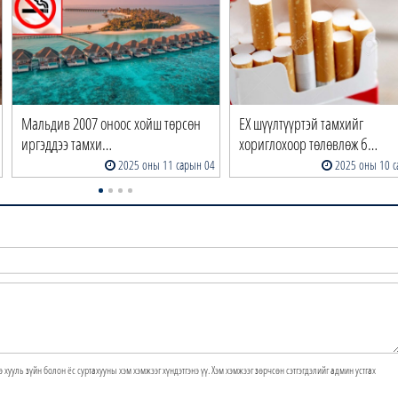
Мальдив 2007 оноос хойш төрсөн
ЕХ шүүлтүүртэй тамхийг
иргэддээ тамхи…
хориглохоор төлөвлөж б…
2025 оны 11 сарын 04
2025 оны 10 с
э хууль зүйн болон ёс суртахууны хэм хэмжээг хүндэтгэнэ үү. Хэм хэмжээг зөрчсөн сэтгэгдэлийг админ устгах