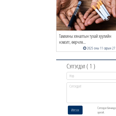
Тамхины хяналтын тухай хуулийн
нэмэлт, өөрчлө…
2025 оны 11 сарын 27
Сэтгэгдэл (
1
)
Сэтгэгдэл бичихдэ
Илгээх
эрхтэй.