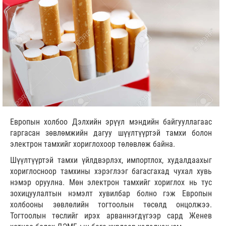
Европын холбоо Дэлхийн эрүүл мэндийн байгууллагаас
гаргасан зөвлөмжийн дагуу шүүлтүүртэй тамхи болон
электрон тамхийг хориглохоор төлөвлөж байна.
Шүүлтүүртэй тамхи үйлдвэрлэх, импортлох, худалдаахыг
хориглосноор тамхины хэрэглээг багасгахад чухал хувь
нэмэр оруулна. Мөн электрон тамхийг хориглох нь тус
зохицуулалтын нэмэлт хувилбар болно гэж Европын
холбооны зөвлөлийн тогтоолын төсөлд онцолжээ.
Тогтоолын төслийг ирэх арваннэгдүгээр сард Женев