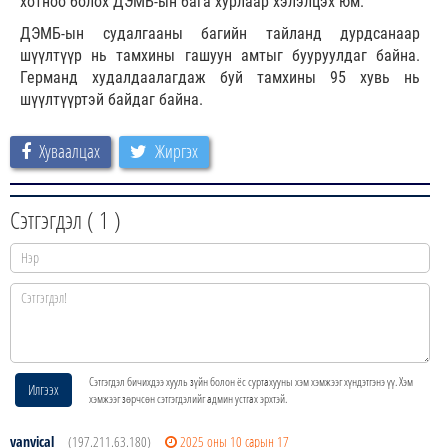
хотноо болох ДЭМБ-ын бага хурлаар хэлэлцэх юм.
ДЭМБ-ын судалгааны багийн тайланд дурдсанаар
шүүлтүүр нь тамхины гашуун амтыг бууруулдаг байна.
Германд худалдаалагдаж буй тамхины 95 хувь нь
шүүлтүүртэй байдаг байна.
Хуваалцах
Жиргэх
Сэтгэгдэл (
1
)
Сэтгэгдэл бичихдээ хууль зүйн болон ёс суртахууны хэм хэмжээг хүндэтгэнэ үү. Хэм
Илгээх
хэмжээг зөрчсөн сэтгэгдэлийг админ устгах эрхтэй.
vanvical
(197.211.63.180)
2025 оны 10 сарын 17