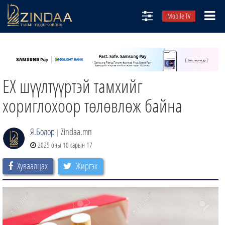
Mobile TV
НИЙТЛЭЛЧИД
ТВ8
ЕХ шүүлтүүртэй тамхийг
ӨГЛӨӨНИЙ СОНИН
АУДИО ЗОХИОЛ
хориглохоор төлөвлөж байна
ЗИНДАА СЭТГҮҮЛ
Я.Болор
Zindaa.mn
|
2025 оны 10 сарын 17
Хуваалцах
Жиргэх