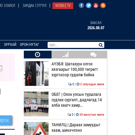
О ЗОХИОЛ
ЗИНДАА СЭТГҮҮЛ
MOBILE TV
БААСАН
2026.08.07
E
ЗУРХАЙ
ОРОН НУТАГ
АҮЭБЯ: Шатахуун олгох
хязгаарыг 100,000 төгрөгт
хүргэхээр судалж байна
0 |
2 секундын өмнө
ш
ОБЕГ | Олон улсын туршлага
судлах сургалт, дадлагад 14
алба хаагч хамр…
0 |
24 минутын өмнө
ргэх
ТАНИЛЦ | Дараах замуудыг
хааж, шинэчлэнэ