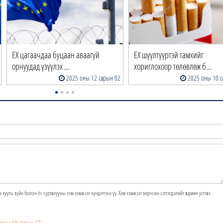
ЕХ цагаачдаа буцаан аваагүй
ЕХ шүүлтүүртэй тамхийг
орнуудад үзүүлэх …
хориглохоор төлөвлөж б…
2025 оны 12 сарын 02
2025 оны 10 с
э хууль зүйн болон ёс суртахууны хэм хэмжээг хүндэтгэнэ үү. Хэм хэмжээг зөрчсөн сэтгэгдэлийг админ устгах
 оны 10 сарын 17