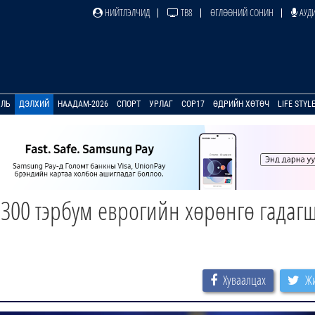
НИЙТЛЭЛЧИД
ТВ8
ӨГЛӨӨНИЙ СОНИН
АУДИ
УЛЬ
ДЭЛХИЙ
НААДАМ-2026
СПОРТ
УРЛАГ
COP17
ӨДРИЙН ХӨТӨЧ
LIFE STYL
300 тэрбум еврогийн хөрөнгө гадаг
Хуваалцах
Жи