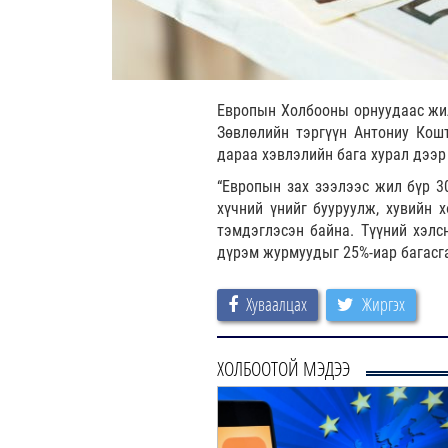
Европын Холбооны орнуудаас жил
Зөвлөлийн тэргүүн Антониу Ко
дараа хэвлэлийн бага хурал дээ
“Европын зах зээлээс жил бүр 3
хүчний үнийг бууруулж, хувийн 
тэмдэглэсэн байна. Түүний хэлс
дүрэм журмуудыг 25%-иар багасг
Хуваалцах
Жиргэх
ХОЛБООТОЙ МЭДЭЭ