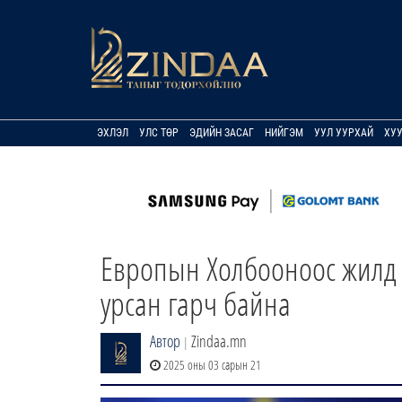
ЭХЛЭЛ
УЛС ТӨР
ЭДИЙН ЗАСАГ
НИЙГЭМ
УУЛ УУРХАЙ
ХУ
Европын Холбооноос жилд 
урсан гарч байна
Автор
Zindaa.mn
|
2025 оны 03 сарын 21