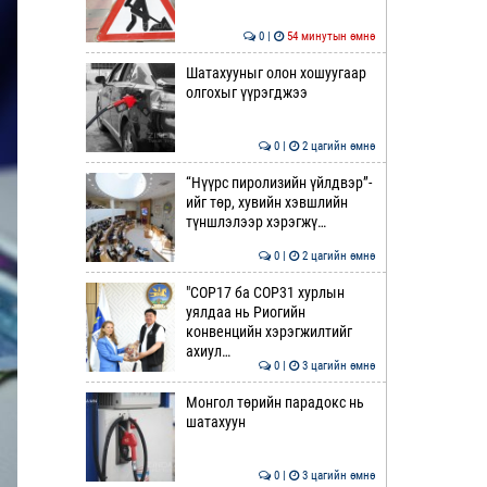
0 |
54 минутын өмнө
Шатахууныг олон хошуугаар
олгохыг үүрэгджээ
0 |
2 цагийн өмнө
“Нүүрс пиролизийн үйлдвэр”-
ийг төр, хувийн хэвшлийн
түншлэлээр хэрэгжү…
0 |
2 цагийн өмнө
"COP17 ба COP31 хурлын
уялдаа нь Риогийн
конвенцийн хэрэгжилтийг
ахиул…
0 |
3 цагийн өмнө
Монгол төрийн парадокс нь
шатахуун
0 |
3 цагийн өмнө