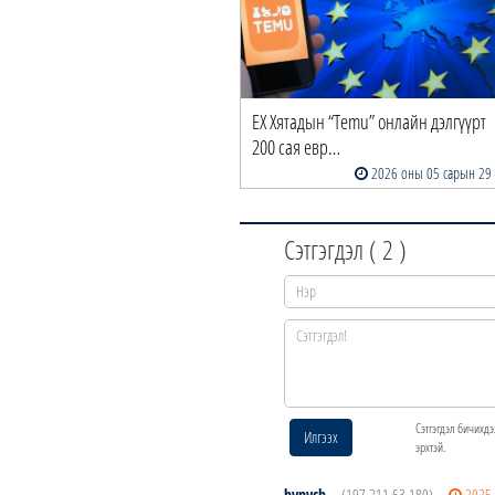
ЕХ Хятадын “Temu” онлайн дэлгүүрт
200 сая евр…
2026 оны 05 сарын 29
Сэтгэгдэл (
2
)
Сэтгэгдэл бичихдэ
Илгээх
эрхтэй.
bvnvcb
(197.211.63.180)
2025