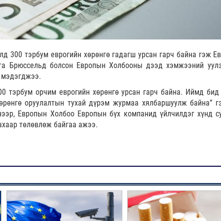
д 300 тэрбум еврогийн хөрөнгө гадагш урсан гарч байна гэж Е
шта Брюссельд болсон Европын Холбооны дээд хэмжээний уул
р мэдэгджээ.
00 тэрбум орчим еврогийн хөрөнгө урсан гарч байна. Иймд бид
хөрөнгө оруулалтын тухай дүрэм журмаа хялбаршуулж байна” г
нээр, Европын Холбоо Европын бүх компанид үйлчилдэг хүнд с
ахаар төлөвлөж байгаа ажээ.