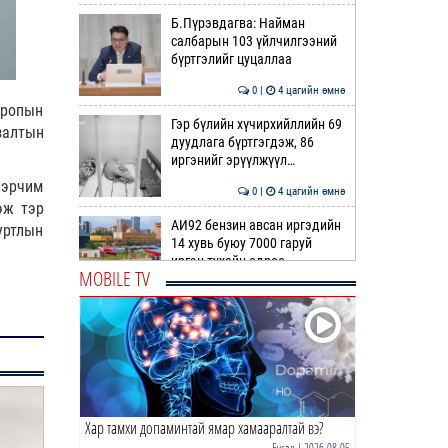
Б.Пүрэвдагва: Найман
салбарын 103 үйлчилгээний
бүртгэлийг цуцаллаа
0 |
4 цагийн өмнө
вропын
Гэр бүлийн хүчирхийллийн 69
залтын
дуудлага бүртгэгдэж, 86
иргэнийг эрүүлжүүл…
 эрчим
0 |
4 цагийн өмнө
эж тэр
АИ92 бензин авсан иргэдийн
уртлын
14 хувь буюу 7000 гаруй
иргэн тухайн өдрөө …
MOBILE TV
0 |
5 цагийн өмнө
Жолоодох эрхгүй үедээ
согтуугаар тээврийн хэрэгсэл
жолоодсон 7 гэмт хэ…
0 |
5 цагийн өмнө
Хар тамхи допаминтай ямар хамааралтай вэ?
Ноцтой зөрчил гаргасан
автобусны жолоочийг ажлаас
Бусад
| 2026-08-05