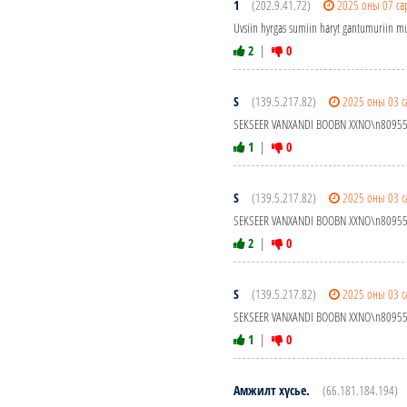
1
(202.9.41.72)
2025 оны 07 са
Uvsiin hyrgas sumiin haryt gantumuriin mu
2
|
0
S
(139.5.217.82)
2025 оны 03 с
SEKSEER VANXANDI BOOBN XXNO\n8095
1
|
0
S
(139.5.217.82)
2025 оны 03 с
SEKSEER VANXANDI BOOBN XXNO\n8095
2
|
0
S
(139.5.217.82)
2025 оны 03 с
SEKSEER VANXANDI BOOBN XXNO\n8095
1
|
0
Амжилт хүсье.
(66.181.184.194)