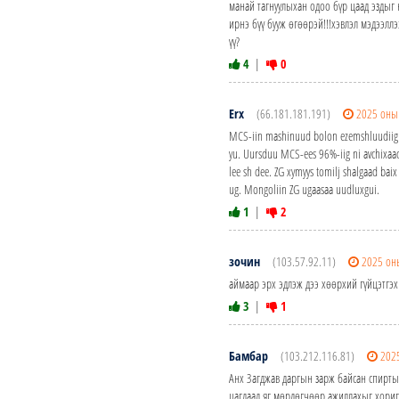
манай тагнуулыхан одоо бүр цаад эздыг 
ирнэ бүү бууж өгөөрэй!!!хэвлэл мэдээлл
үү?
4
|
0
Erx
(66.181.181.191)
2025 оны
MCS-iin mashinuud bolon ezemshluudiig ch
yu. Uursduu MCS-ees 96%-iig ni avchixaad n
lee sh dee. ZG xymyys tomilj shalgaad bai
ug. Mongoliin ZG ugaasaa uudluxgui.
1
|
2
зочин
(103.57.92.11)
2025 он
аймаар эрх эдлэж дээ хөөрхий гүйцэтгэ
3
|
1
Бамбар
(103.212.116.81)
202
Анх Загджав даргын зарж байсан спиртыг
цагдаад яг мөрдөгчөөр ажиллахыг хоригл