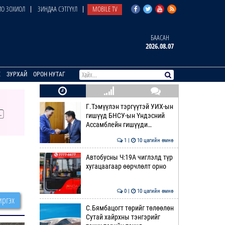
О ЗОХИОЛ
ЗИНДАА СЭТГҮҮЛ
MOBILE TV
БААСАН
2026.08.07
E
ЗУРХАЙ
ОРОН НУТАГ
Г.Тэмүүлэн тэргүүтэй УИХ-ын
гишүүд БНСУ-ын Үндэсний
Ассамблейн гишүүди…
1 |
10 цагийн өмнө
Автобусны Ч:19А чиглэлд түр
хугацаагаар өөрчлөлт орно
0 |
10 цагийн өмнө
ргэх
С.Бямбацогт төрийг төлөөлөн
Сутай хайрхны тэнгэрийг