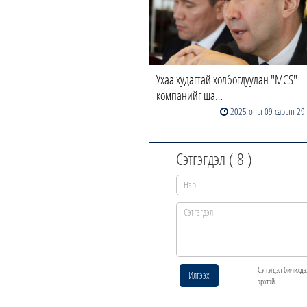
Ухаа худагтай холбогдуулан "MCS"
компанийг ша…
2025 оны 09 сарын 29
Сэтгэгдэл (
8
)
Сэтгэгдэл бичихдэ
Илгээх
эрхтэй.