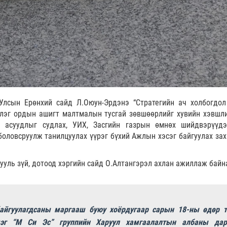
лсын Ерөнхий сайд Л.Оюун-Эрдэнэ “Стратегийн ач холбогдол
үлэг ордын ашигт малтмалын тусгай зөвшөөрлийг хувийн хэвшл
х асуудлыг судлах, УИХ, Засгийн газрын өмнөх шийдвэрүүд
боловсруулж танилцуулах үүрэг бүхий Ажлын хэсэг байгуулах за
ууль зүй, дотоод хэргийн сайд О.Алтангэрэл ахлан ажиллаж байн
айгуулагдсаны маргааш буюу хоёрдугаар сарын 18-ны өдөр т
эг “М Си Эс” группийн Харуул хамгаалалтын албаны дар