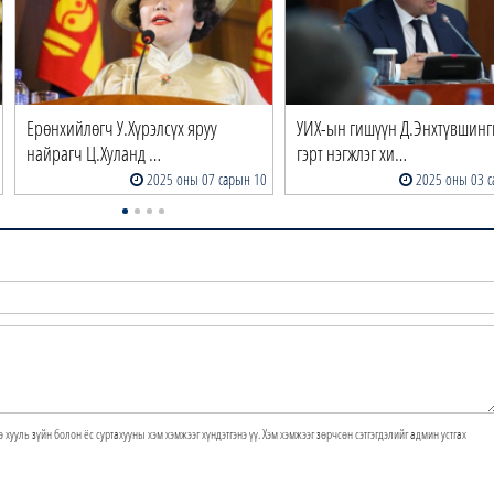
Ерөнхийлөгч У.Хүрэлсүх яруу
УИХ-ын гишүүн Д.Энхтүвшин
найрагч Ц.Хуланд …
гэрт нэгжлэг хи…
2025 оны 07 сарын 10
2025 оны 03 с
э хууль зүйн болон ёс суртахууны хэм хэмжээг хүндэтгэнэ үү. Хэм хэмжээг зөрчсөн сэтгэгдэлийг админ устгах