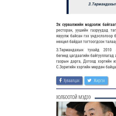
З.Төрмандахыг 
Эх сурвалжийн мэдээлж байгаа
ресторан, уушийн газруудад та
явуулж байсан гэх үндэслэлээр б
нөхцөл байдал тогтоогдсон талаа
З.Төрмандахын тухайд 2010 
бөгөөд цагдаагийн байгууллагад 
газрын дарга, Дотоод хэргийн и
С.Зоригийн хэргийн мөрдөн байц
Хуваалцах
Жиргэх
ХОЛБООТОЙ МЭДЭЭ