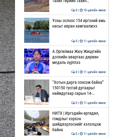
тахих төрийн тахил…
0 |
10 цагийн өмнө
Усны ослоос 154 иргэний амь
насыг авран хамгаалжээ
0 |
11 цагийн өмнө
А.Оргилмаа Жюү Жицүгийн
дэлхийн аваргаас дөрвөн
медаль хүртлээ
0 |
11 цагийн өмнө
“Хотын дарга сонсож байна”
150150 тусгай дугаарыг
наймдугаар сарын 14-…
0 |
11 цагийн өмнө
НИТХ | Иргэдийн өргөдөл,
гомдлыг хэрхэн
шийдвэрлэснийг хэлэлцэж
байна
0 |
11 цагийн өмнө