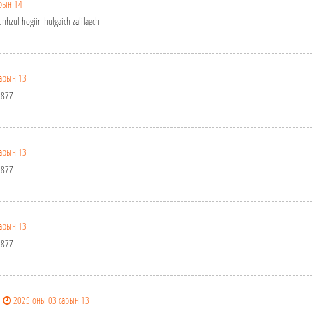
рын 14
nhzul hogiin hulgaich zalilagch
арын 13
5877
арын 13
5877
арын 13
5877
2025 оны 03 сарын 13