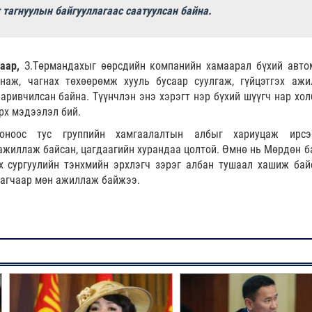
тагнуулын байгууллагаас саатуулсан байна.
гаар,
З.Төрмандахыг өөрсдийн компанийн хамаарал бүхий авто
гнаж, чагнах төхөөрөмж хууль бусаар суулгаж, гүйцэтгэх ажи
аривчилсан байна. Түүнчлэн энэ хэрэгт нэр бүхий шүүгч нар хол
рх мэдээлэл бий.
оноос тус группийн хамгаалалтын албыг хариуцаж ирсэ
ажиллаж байсан, цагдаагийн хурандаа цолтой. Өмнө нь Мөрдөн б
х сургуулийн тэнхмийн эрхлэгч зэрэг албан тушаал хашиж бай
аагчаар мөн ажиллаж байжээ.