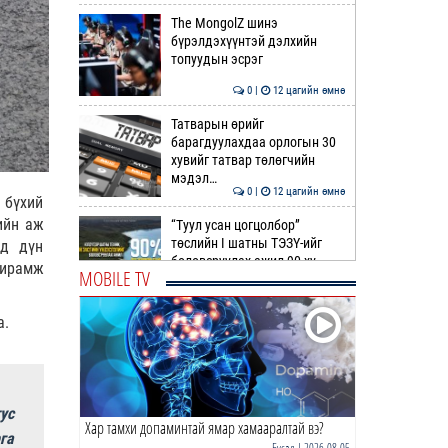
The MongolZ шинэ
бүрэлдэхүүнтэй дэлхийн
топуудын эсрэг
0 |
12 цагийн өмнө
Татварын өрийг
барагдуулахдаа орлогын 30
хувийг татвар төлөгчийн
мэдэл…
0 |
12 цагийн өмнө
 бүхий
ийн аж
“Туул усан цогцолбор”
төслийн I шатны ТЭЗҮ-ийг
эд дүн
боловсруулах ажил 90 ху…
хирамж
MOBILE TV
0 |
12 цагийн өмнө
а.
Нийслэлийн иргэдийн
Төлөөлөгчдийн Хурлын
Ээлжит VIII хуралдаан
эхэллээ
0 |
13 цагийн өмнө
ус
Хар тамхи допаминтай ямар хамааралтай вэ?
ТОО | Гадаад валютын нөөц
га
7.9 тэрбум ам.доллар давлаа
Бусад
| 2026-08-05