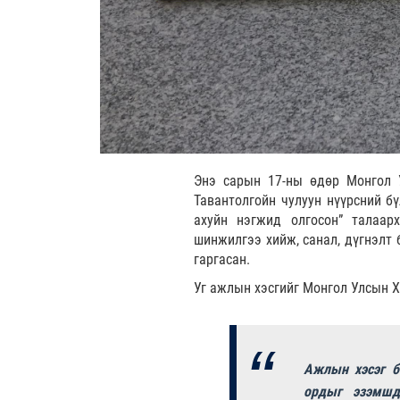
Энэ сарын 17-ны өдөр Монгол У
Тавантолгойн чулуун нүүрсний б
ахуйн нэгжид олгосон” талаар
шинжилгээ хийж, санал, дүгнэлт 
гаргасан.
Уг ажлын хэсгийг Монгол Улсын Х
Ажлын хэсэг б
ордыг эзэмшд