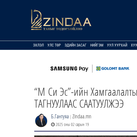
ЭХЛЭЛ
УЛС ТӨР
ЭДИЙН ЗАСАГ
НИЙГЭМ
УУЛ УУРХАЙ
ХУ
“М Си Эс”-ийн Хамгаалалт
ТАГНУУЛААС СААТУУЛЖЭЭ
Б.Гантуяа
Zindaa.mn
|
2025 оны 02 сарын 19