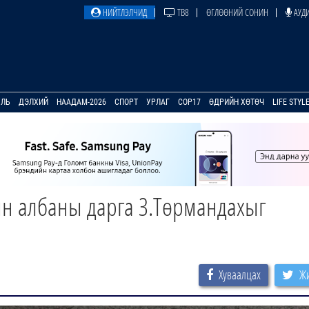
НИЙТЛЭЛЧИД
ТВ8
ӨГЛӨӨНИЙ СОНИН
АУДИ
УЛЬ
ДЭЛХИЙ
НААДАМ-2026
СПОРТ
УРЛАГ
COP17
ӨДРИЙН ХӨТӨЧ
LIFE STYL
ын албаны дарга З.Төрмандахыг
Хуваалцах
Жи