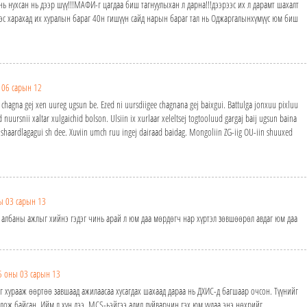
нь нухсан нь дээр шүү!!!МАФИ-г цагдаа биш тагнуулыхан л дарна!!!дээрээс их л дарамт шахалт
ээс харахад их хуралын бараг 40н гишүүн сайд нарын бараг тал нь Оджаргалынхүмүүс юм биш
 06 сарын 12
agna gej xen uureg ugsun be. Ezed ni uursdiigee chagnana gej baixgui. Battulga jonxuu pixluu
uursnii xaltar xulgaichid bolson. Ulsiin ix xurlaar xeleltsej togtooluud gargaj baij ugsun baina
x shaardlagagui sh dee. Xuviin umch ruu ingej dairaad baidag. Mongoliin ZG-iig OU-iin shuuxed
ы 03 сарын 13
х албаны ажлыг хийнэ гэдэг чинь арай л юм даа мөрдөгч нар хүртэл зөвшөөрөл авдаг юм даа
5 оны 03 сарын 13
 хурааж өөртөө завшаад ажилаасаа хусагдах шахаад дараа нь ДХИС-д багшаар очсон. Түүнийг
ож байсан. Ийм л хүн дээ. MCS-ьэйгээ адил луйварчин гэх юм уудаа энэ нөхрийг.