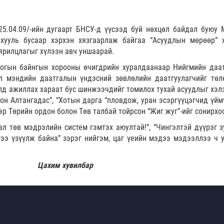
25.04.09/-ийн дугаарт БНСУ-д үүсээд буй нөхцөл байдал буюу 
хууль бусаар хэрхэн хязгаарлаж байгаа “Асуудлын мөрөөр” х
ярилцлагыг хүлээн авч уншаарай.
огын байнгын хорооны өчигдрийн хуралдаанаар Нийгмийн даа
л мэндийн даатгалын үндэсний зөвлөлийн даатгуулагчийг төл
лд ажиллах хараат бус шинжээчдийг томилох тухай асуудлыг хэл
сон Алтангадас”, “Хотын дарга “пловдож, уран эсэргүүцэгчид үйм
эр Төрийн ордон болон Төв талбай тойрсон “Жиг жуг”-ийг сонирхо
л төв мэдрэлийн систем гэмтэх аюултай!”, “Чингэлтэй дүүрэг з
гээ үзүүлж байна” зэрэг нийгэм, цаг үеийн мэдээ мэдээллээ ч 
Цахим хувилбар