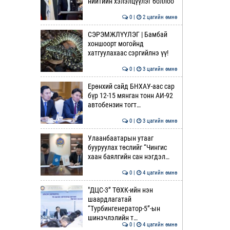
нийтийн хэлэлцүүлэг боллоо
0 |
2 цагийн өмнө
СЭРЭМЖЛҮҮЛЭГ | Бамбай
хоншоорт могойнд
хатгуулахаас сэргийлнэ үү!
0 |
3 цагийн өмнө
Ерөнхий сайд БНХАУ-аас сар
бүр 12-15 мянган тонн АИ-92
автобензин тогт…
0 |
3 цагийн өмнө
Улаанбаатарын утааг
бууруулах төслийг “Чингис
хаан баялгийн сан нэгдэл…
0 |
4 цагийн өмнө
"ДЦС-3” ТӨХК-ийн нэн
шаардлагатай
“Турбингенератор-5”-ын
шинэчлэлийн т…
0 |
4 цагийн өмнө