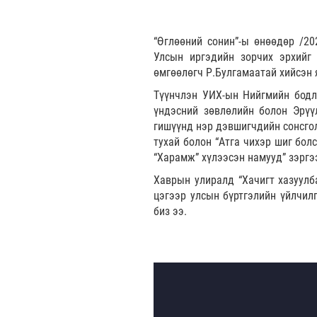
“Өглөөний сонин”-ы өнөөдөр /20
Улсын иргэдийн зорчих эрхийг 
өмгөөлөгч Р.Булгамаатай хийсэн 
Түүнчлэн УИХ-ын Нийгмийн бодл
үндэсний зөвлөлийн болон Эрүү
гишүүнд нэр дэвшигчдийн сонсго
тухай болон “Атга чихэр шиг бол
“Харамж” хүлээсэн намууд” зэргэ
Хаврын улиралд “Хачигт хазуулба
цэгээр улсын бүртгэлийн үйлчил
биз ээ.