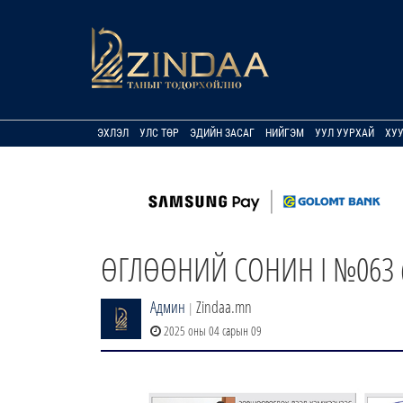
ЭХЛЭЛ
УЛС ТӨР
ЭДИЙН ЗАСАГ
НИЙГЭМ
УУЛ УУРХАЙ
ХУ
ӨГЛӨӨНИЙ СОНИН I №063 (
Админ
Zindaa.mn
|
2025 оны 04 сарын 09