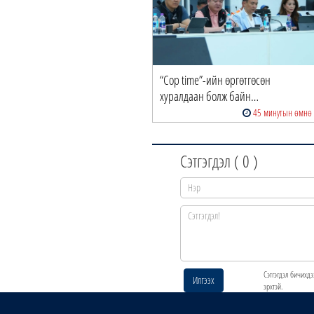
“Cop time”-ийн өргөтгөсөн
хуралдаан болж байн…
45 минутын өмнө
Сэтгэгдэл (
0
)
Сэтгэгдэл бичихдэ
Илгээх
эрхтэй.