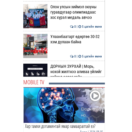
Олон улсын хиймэл оюуны
гуравдугаар олимпиадаас
хос хүрэл медаль авчээ
0 |
5 цагийн өмнө
Улаанбаатарт өдөртөө 30-32
хэм дулаан байна
0 |
5 цагийн өмнө
ДОРНЫН ЗУРХАЙ | Морь,
нохой жилтнээ аливаа үйлийг
хийхэд эерэг сайн
MOBILE TV
0 |
6 цагийн өмнө
ӨГЛӨӨНИЙ МЭНД!
0 |
6 цагийн өмнө
Хар тамхи допаминтай ямар хамааралтай вэ?
Барселона | Солилцоо
наймаа дагасан том
Бусад
| 2026-08-05