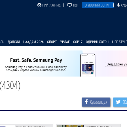
НИЙТЛЭЛЧИД
ТВ8
ӨГЛӨӨНИЙ СОНИН
АУДИ
УЛЬ
ДЭЛХИЙ
НААДАМ-2026
СПОРТ
УРЛАГ
COP17
ӨДРИЙН ХӨТӨЧ
LIFE STYL
4304)
Хуваалцах
Жи