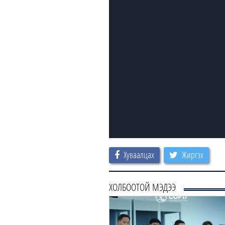
Хуваалцах
Жиргэх
ХОЛБООТОЙ МЭДЭЭ