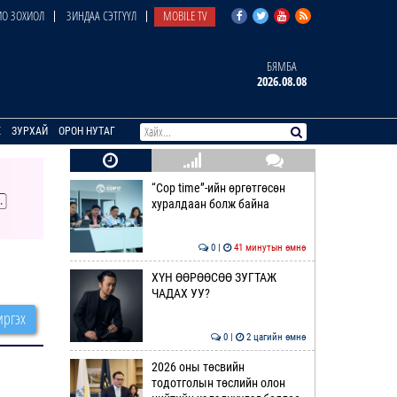
О ЗОХИОЛ
ЗИНДАА СЭТГҮҮЛ
MOBILE TV
БЯМБА
2026.08.08
E
ЗУРХАЙ
ОРОН НУТАГ
“Cop time”-ийн өргөтгөсөн
хуралдаан болж байна
0 |
41 минутын өмнө
ХҮН ӨӨРӨӨСӨӨ ЗУГТАЖ
ЧАДАХ УУ?
ргэх
0 |
2 цагийн өмнө
2026 оны төсвийн
тодотголын төслийн олон