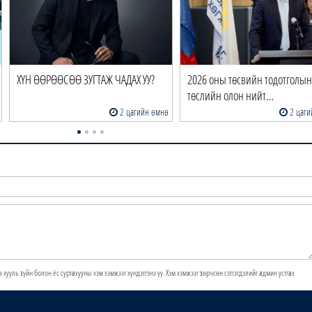
ХҮН ӨӨРӨӨСӨӨ ЗУГТАЖ ЧАДАХ УУ?
2026 оны төсвийн тодотголын
төслийн олон нийт…
2 цагийн өмнө
2 цаги
э хууль зүйн болон ёс суртахууны хэм хэмжээг хүндэтгэнэ үү. Хэм хэмжээг зөрчсөн сэтгэгдэлийг админ устгах