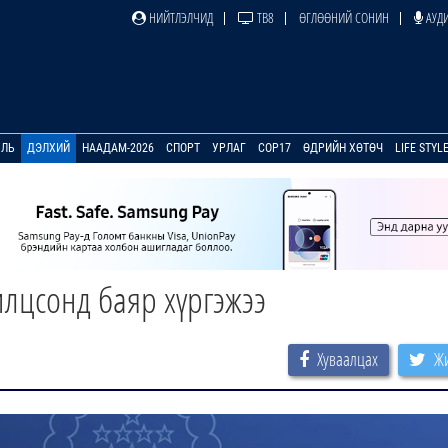
НИЙТЛЭЛЧИД
ТВ8
ӨГЛӨӨНИЙ СОНИН
АУДИ
УЛЬ
ДЭЛХИЙ
НААДАМ-2026
СПОРТ
УРЛАГ
COP17
ӨДРИЙН ХӨТӨЧ
LIFE STYL
илцсонд баяр хүргэжээ
Хуваалцах
Жи