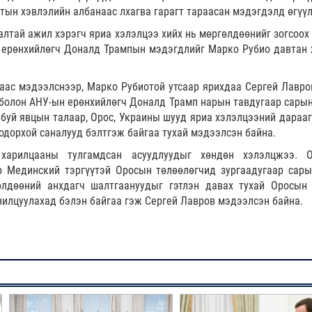
тын хэвлэлийн албанаас лхагва гарагт тараасан мэдэгдэлд өгүү
лтай ажил хэрэгч яриа хэлэлцээ хийх нь мөргөлдөөнийг зогсоох
н ерөнхийлөгч Доналд Трампын мэдэгдлийг Марко Рубио давтан 
ас мэдээлснээр, Марко Рубиотой утсаар ярихдаа Сергей Лавро
болон АНУ-ын ерөнхийлөгч Доналд Трамп нарын тавдугаар сарын
буй явцын талаар, Орос, Украины шууд яриа хэлэлцээний дарааг
одорхой саналууд бэлтгэж байгаа тухай мэдээлсэн байна.
харилцааны тулгамдсан асуудлуудыг хөндөн хэлэлцжээ. 
р Мединский тэргүүтэй Оросын төлөөлөгчид зургаадугаар сары
өлдөөний анхдагч шалтгаануудыг гэтлэн давах тухай Оросын
нилцуулахад бэлэн байгаа гэж Сергей Лавров мэдээлсэн байна.