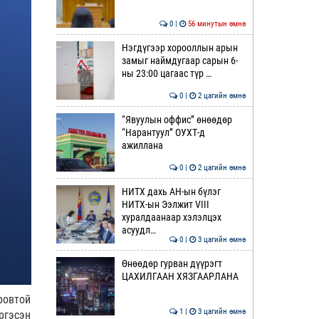
0 |
56 минутын өмнө
Нэгдүгээр хорооллын арын
замыг наймдугаар сарын 6-
ны 23:00 цагаас түр …
0 |
2 цагийн өмнө
“Явуулын оффис” өнөөдөр
“Нарантуул” ОУХТ-д
ажиллана
0 |
2 цагийн өмнө
НИТХ дахь АН-ын бүлэг
НИТХ-ын Ээлжит VIII
хуралдаанаар хэлэлцэх
асуудл…
0 |
3 цагийн өмнө
Өнөөдөр гурван дүүрэгт
ЦАХИЛГААН ХЯЗГААРЛАНА
ровтой
1 |
3 цагийн өмнө
ргэсэн