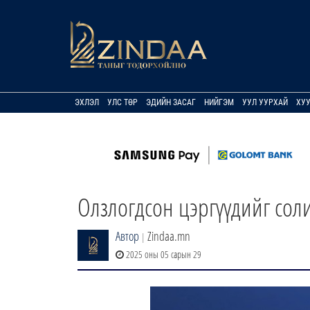
ЭХЛЭЛ
УЛС ТӨР
ЭДИЙН ЗАСАГ
НИЙГЭМ
УУЛ УУРХАЙ
ХУ
Олзлогдсон цэргүүдийг сол
Автор
Zindaa.mn
|
2025 оны 05 сарын 29