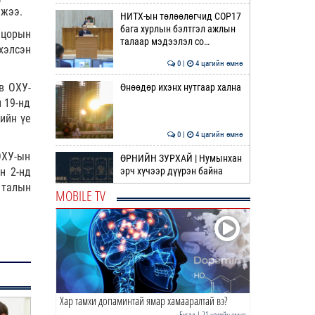
лжээ.
НИТХ-ын төлөөлөгчид COP17
бага хурлын бэлтгэл ажлын
 цорын
талаар мэдээлэл со…
хэлсэн
0 |
4 цагийн өмнө
в ОХУ-
Өнөөдөр ихэнх нутгаар хална
 19-нд
ийн үе
0 |
4 цагийн өмнө
ОХУ-ын
ӨРНИЙН ЗУРХАЙ | Нумынхан
н 2-нд
эрч хүчээр дүүрэн байна
 талын
MOBILE TV
0 |
4 цагийн өмнө
ӨГЛӨӨНИЙ МЭНД!
0 |
5 цагийн өмнө
Хар тамхи допаминтай ямар хамааралтай вэ?
Өвөлжилтийн бэлтгэл ажил,
тулгамдаж байгаа
Бусад
| 21 цагийн өмнө