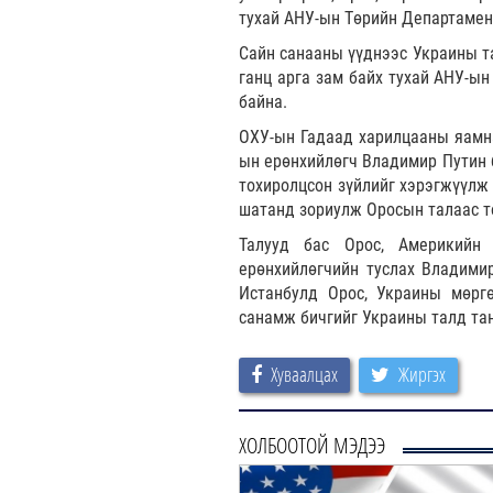
тухай АНУ-ын Төрийн Департамен
Сайн санааны үүднээс Украины та
ганц арга зам байх тухай АНУ-ы
байна.
ОХУ-ын Гадаад харилцааны яамна
ын ерөнхийлөгч Владимир Путин 
тохиролцсон зүйлийг хэрэгжүүлж 
шатанд зориулж Оросын талаас т
Талууд бас Орос, Америкийн 
ерөнхийлөгчийн туслах Владими
Истанбулд Орос, Украины мөрг
санамж бичгийг Украины талд та
Хуваалцах
Жиргэх
ХОЛБООТОЙ МЭДЭЭ