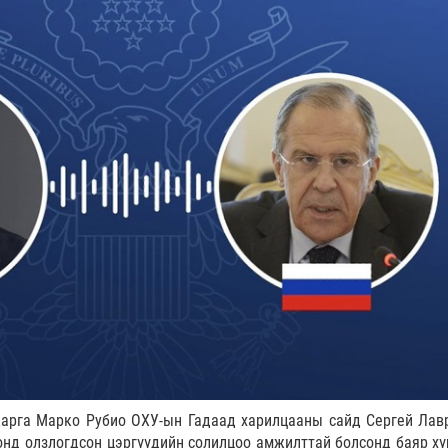
дарга Марко Рубио ОХУ-ын Гадаад харилцааны сайд Сергей Лав
онд олзлогдсон цэргүүдийн солилцоо амжилттай болсонд баяр хү