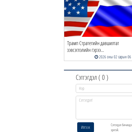
Трамп Стратегийн давшилтат
зэвсэглэлийн гэрээ…
2026 оны 02 сарын 06
Сэтгэгдэл (
0
)
Сэтгэгдэл бичихдэ
Илгээх
эрхтэй.