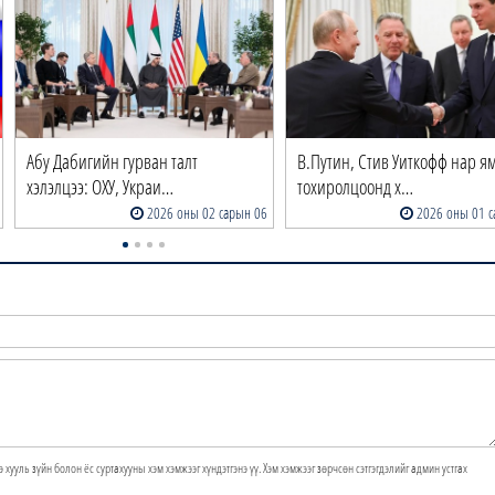
Абу Дабигийн гурван талт
В.Путин, Стив Уиткофф нар я
хэлэлцээ: ОХУ, Украи…
тохиролцоонд х…
2026 оны 02 сарын 06
2026 оны 01 с
э хууль зүйн болон ёс суртахууны хэм хэмжээг хүндэтгэнэ үү. Хэм хэмжээг зөрчсөн сэтгэгдэлийг админ устгах