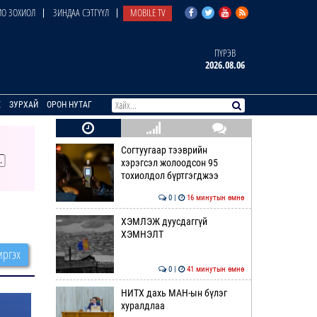
О ЗОХИОЛ
ЗИНДАА СЭТГҮҮЛ
MOBILE TV
ПҮРЭВ
2026.08.06
E
ЗУРХАЙ
ОРОН НУТАГ
Согтуугаар тээврийн
хэрэгсэл жолоодсон 95
тохиолдол бүртгэгджээ
0 |
16 минутын өмнө
ХЭМЛЭЖ дуусдаггүй
ХЭМНЭЛТ
ргэх
0 |
41 минутын өмнө
НИТХ дахь МАН-ын бүлэг
хуралдлаа