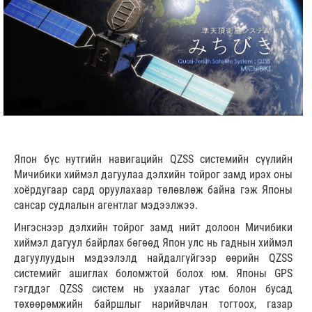
Япон бүс нутгийн навигацийн QZSS системийн сүүлийн
Мичибики хиймэл дагуулаа дэлхийн тойрог замд ирэх оны
хоёрдугаар сард оруулахаар төлөвлөж байна гэж Японы
сансар судлалын агентлаг мэдээлжээ.
Ингэснээр дэлхийн тойрог замд нийт долоон Мичибики
хиймэл дагуул байрлах бөгөөд Япон улс нь гаднын хиймэл
дагуулуудын мэдээлэлд найдалгүйгээр өөрийн QZSS
системийг ашиглах боломжтой болох юм. Японы GPS
гэгддэг QZSS систем нь ухаалаг утас болон бусад
төхөөрөмжийн байршлыг нарийвчлан тогтоох, газар