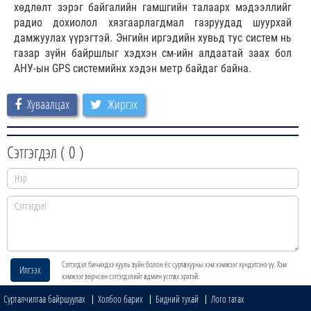
хөдлөлт зэрэг байгалийн гамшгийн талаарх мэдээллийг
радио дохиолол хязгаарлагдмал газруудад шуурхай
дамжуулах үүрэгтэй. Энгийн иргэдийн хувьд тус систем нь
газар зүйн байршлыг хэдхэн см-ийн алдаатай заах бол
АНУ-ын GPS системийнх хэдэн метр байдаг байна.
Хуваалцах
Жиргэх
Сэтгэгдэл (
0
)
Сэтгэгдэл бичихдээ хууль зүйн болон ёс суртахууны хэм хэмжээг хүндэтгэнэ үү. Хэм
Илгээх
хэмжээг зөрчсөн сэтгэгдэлийг админ устгах эрхтэй.
Сурталчилгаа байршуулах
Холбоо барих
Бидний тухай
Лого татах