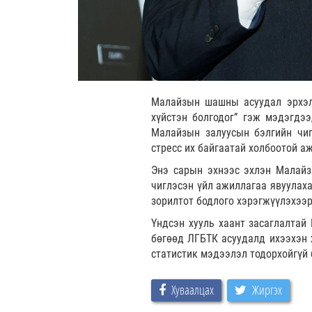
Малайзын шашны асуудал эрхэлс
хүйстэн болгодог” гэж мэдэгдэ
Малайзын залуусын бэлгийн чиг
стресс их байгаатай холбоотой а
Энэ сарын эхнээс эхлэн Малайзы
чиглэсэн үйл ажиллагаа явуулах
зорилтот бодлого хэрэгжүүлэхээр
Үндсэн хууль хаант засаглалтай
бөгөөд ЛГБТК асуудалд ихээхэн 
статистик мэдээлэл тодорхойгүй
Хуваалцах
Жиргэх