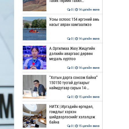
тахих төрийн тахил…
0 |
14 цагийн өмнө
Усны ослоос 154 иргэний амь
насыг авран хамгаалжээ
0 |
14 цагийн өмнө
А.Оргилмаа Жюү Жицүгийн
дэлхийн аваргаас дөрвөн
медаль хүртлээ
0 |
14 цагийн өмнө
“Хотын дарга сонсож байна”
150150 тусгай дугаарыг
наймдугаар сарын 14-…
0 |
15 цагийн өмнө
НИТХ | Иргэдийн өргөдөл,
гомдлыг хэрхэн
шийдвэрлэснийг хэлэлцэж
байна
0 |
15 цагийн өмнө