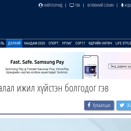
НИЙТЛЭЛЧИД
ТВ8
ӨГЛӨӨНИЙ СОНИН
АУДИ
УЛЬ
ДЭЛХИЙ
НААДАМ-2026
СПОРТ
УРЛАГ
COP17
ӨДРИЙН ХӨТӨЧ
LIFE STYL
ал ижил хүйстэн болгодог гэв
Хуваалцах
Жи