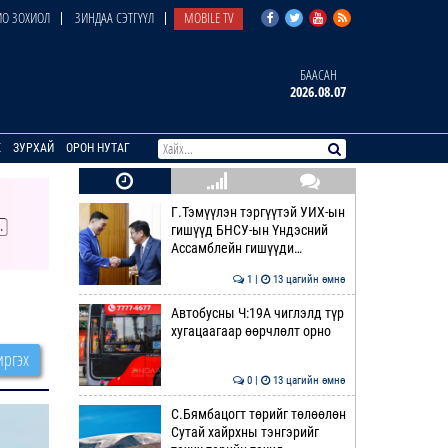
О ЗОХИОЛ
ЗИНДАА СЭТГҮҮЛ
MOBILE TV
БААСАН
2026.08.07
E
ЗУРХАЙ
ОРОН НУТАГ
Г.Тэмүүлэн тэргүүтэй УИХ-ын
гишүүд БНСУ-ын Үндэсний
Ассамблейн гишүүди…
1 |
13 цагийн өмнө
Автобусны Ч:19А чиглэлд түр
хугацаагаар өөрчлөлт орно
ргэх
0 |
13 цагийн өмнө
С.Бямбацогт төрийг төлөөлөн
Сутай хайрхны тэнгэрийг