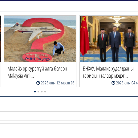
Малайз ор сураггүй алга болсон
БНХАУ, Малайз худалдааны
Malaysia Airli…
тарифын талаар мэдэг…
2025 оны 12 сарын 03
2025 оны 04 с