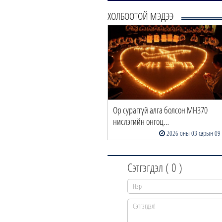
ХОЛБООТОЙ МЭДЭЭ
Ор сураггүй алга болсон MH370
нислэгийн онгоц…
2026 оны 03 сарын 09
Сэтгэгдэл (
0
)