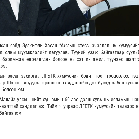
эн сайд Зулкифли Хасан “Ажлын стесс, ачаалал нь хүмүүсий
эд олны шүүмжлэлийг дагуулав. Түүний үзэж байгаагаар сүүли
 баримжаа өөрчлөгдөх болсон нь хэт их ажил, түүнээс шалтг
жээ.
н засаг захиргаа ЛГБТК хүмүүсийн бодит тоог тооцоолох, тэд
аар Шашны асуудал эрхэлсэн сайд, холбогдох бусад албан тушаа
 болсон юм.
 Малайз улсын нийт хүн амын 60-аас дээш хувь нь исламын ша
хаалттай ханддаг аж. Тийм ч учраас ЛГБТК хүмүүсийн талаарх н
 байгаа юм.