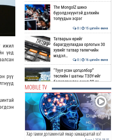
The MongolZ шинэ
бүрэлдэхүүнтэй дэлхийн
топуудын эсрэг
0 |
15 цагийн өмнө
Татварын өрийг
барагдуулахдаа орлогын 30
г ижил
хувийг татвар төлөгчийн
йн үед
мэдэл…
аалсан
0 |
16 цагийн өмнө
“Туул усан цогцолбор”
төслийн I шатны ТЭЗҮ-ийг
эн рүү
боловсруулах ажил 90 ху…
лтнууд
MOBILE TV
0 |
16 цагийн өмнө
шинтай
Нийслэлийн иргэдийн
эгдсэн
Төлөөлөгчдийн Хурлын
Ээлжит VIII хуралдаан
эхэллээ
0 |
16 цагийн өмнө
Хар тамхи допаминтай ямар хамааралтай вэ?
ТОО | Гадаад валютын нөөц
7.9 тэрбум ам.доллар давлаа
Бусад
| 2026-08-05