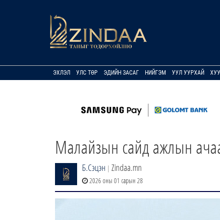
ЭХЛЭЛ
УЛС ТӨР
ЭДИЙН ЗАСАГ
НИЙГЭМ
УУЛ УУРХАЙ
ХУ
Малайзын сайд ажлын ачаал
Б.Сэцэн
Zindaa.mn
|
2026 оны 01 сарын 28