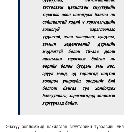
татгалзаж цахилгаан скүүтерийн
хэрэглээ өсөн нэмэгдэж байгаа нь
сайшаалтай хэдий ч хэрэглэгчдийн
зохисгүй хэрэглээнээс
үүдэлтэй, ачаа тээвэрлэх, сундлах,
замын хөдөлгөөний дүрмийн
мэдлэггүй болон 18-аас доош
насныхан хэрэглэж байгаа нь
өөрийн болон бусдын амь нас,
эрүүл мэнд, эд хөрөнгөд ноцтой
хохирол учирхуйц эрсдлийг бий
болгож байгаа тул холбогдох
байгууллага, хэрэглэгчдэд зөвлөмж
хүргүүлээд байна.
Энэхүү зөвлөмжид цахилгаан скүүтэрийн түрээсийн үйл