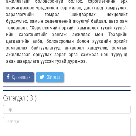
ажиллагааг боловсронгуй болгох, хэрэглэгчийн эрх
зөрчигдөхөөс урьдчилан сэргийлэх, даатгалд хамруулах,
хэрэглэгчийн гомдол шийдвэрлэх нөхцөлийг
бүрдүүлэх, замын хөдөлгөөний аюулгүй байдал, авто зам
төлөвлөлт, “Хэрэглэгчийн эрхийг хамгаалах тухай хууль”-
ийн хэрэгжилтийг хангаж ажиллах мөн Тээврийн
цагдаагийн алба, боловсролын болон хүүхдийн эрхийг
хамгаалах байгууллагууд анхаарал хандуулж, хамтын
ажиллагааг өрнүүлэх зэрэг арга хэмжээг нэн түрүүнд
авах шаардлага үүссэн тухай дурджээ.
Хуваалцах
Жиргэх
Сэтгэгдэл (
3
)