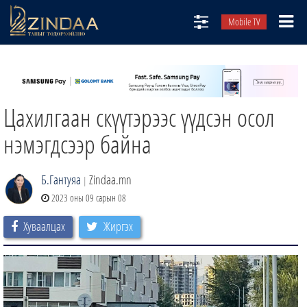
Mobile TV
НИЙТЛЭЛЧИД
ТВ8
Цахилгаан скүүтэрээс үүдсэн осол
ӨГЛӨӨНИЙ СОНИН
АУДИО ЗОХИОЛ
нэмэгдсээр байна
ЗИНДАА СЭТГҮҮЛ
Б.Гантуяа
Zindaa.mn
|
2023 оны 09 сарын 08
Хуваалцах
Жиргэх