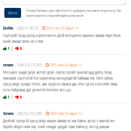
Сэтгэгдэл бичихдээ хууль зүйн болон ёс суртахууны хэм хэмжээг хүндэтгэнэ үү. Хэм
Илгээх
хэмжээг зөрчсөн сэтгэгдэлийг админ устгах эрхтэй.
Zochin
(202.21.107.2)
2025 оны 03 сарын 13
Скүүтэрийг бусад оронд хориглочихсон.Дугуй мотоциклоо машины замаар явуул.Явган
хүний замаар явган хүн л яваг
1
|
0
зочин
(103.212.117.47)
2025 оны 03 сарын 13
Мотоцикл, унадаг дугуй, моторт дугуй, скүүтер зэргийг ашиглагчдад дуулга, бусад
хамгаалах хэрэгсэлгүй бол хөдөлгөөнд оролцуулдаггүй баймаар юм. Олон сайхан
хүүхэд залуус эрэмдэг болох, амь эрсдэхээс аврана даа. Мөн эдгээр хэрэгслийг ямар
нэгэн байдлааар дуут дохиотой болговол зүгээ дээ.
1
|
0
Зочин
(59.153.113.229)
2025 оны 03 сарын 13
Дугуйтай, скутертэй хүүхэд залуус машин замаар их явж байна, зүгээр ч явахгүй янз
бүрийн үйлдэл хийж юм, энийг хянадаг цагддаг газар байна уу, ингээд цаашаа