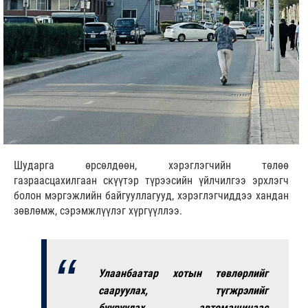
Шударга өрсөлдөөн, хэрэглэгчийн төлөө
газраасцахилгаан скүүтэр түрээсийн үйлчилгээ эрхлэгч
болон мэргэжлийн байгууллагууд, хэрэглэгчиддээ хандан
зөвлөмж, сэрэмжлүүлэг хүргүүллээ.
Улаанбаатар хотын төвлөрлийг
сааруулах, түгжрэлийг
бууруулах, автомашинаас