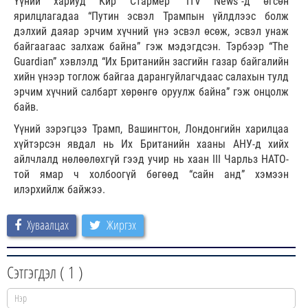
Үүний хариуд Кир Стармер “ITV News”-д өгсөн
ярилцлагадаа “Путин эсвэл Трампын үйлдлээс болж
дэлхий даяар эрчим хүчний үнэ эсвэл өсөж, эсвэл унаж
байгаагаас залхаж байна” гэж мэдэгдсэн. Тэрбээр “The
Guardian” хэвлэлд “Их Британийн засгийн газар байгалийн
хийн үнээр тоглож байгаа дарангуйлагчдаас салахын тулд
эрчим хүчний салбарт хөрөнгө оруулж байна” гэж онцолж
байв.
Үүний зэрэгцээ Трамп, Вашингтон, Лондонгийн харилцаа
хүйтэрсэн явдал нь Их Британийн хааны АНУ-д хийх
айлчлалд нөлөөлөхгүй гээд учир нь хаан III Чарльз НАТО-
той ямар ч холбоогүй бөгөөд “сайн анд” хэмээн
илэрхийлж байжээ.
Хуваалцах
Жиргэх
Сэтгэгдэл (
1
)