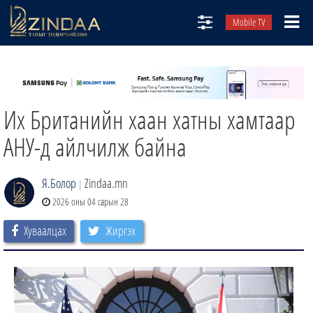
Mobile TV
НИЙТЛЭЛЧИД
ТВ8
Их Британийн хаан хатны хамтаар
ӨГЛӨӨНИЙ СОНИН
АУДИО ЗОХИОЛ
АНУ-д айлчилж байна
ЗИНДАА СЭТГҮҮЛ
Я.Болор
Zindaa.mn
|
2026 оны 04 сарын 28
Хуваалцах
Жиргэх