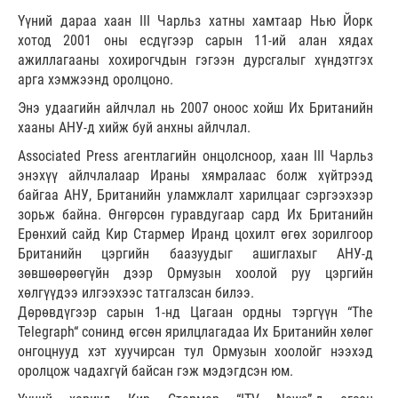
Үүний дараа хаан III Чарльз хатны хамтаар Нью Йорк
хотод 2001 оны есдүгээр сарын 11-ий алан хядах
ажиллагааны хохирогчдын гэгээн дурсгалыг хүндэтгэх
арга хэмжээнд оролцоно.
Энэ удаагийн айлчлал нь 2007 оноос хойш Их Британийн
хааны АНУ-д хийж буй анхны айлчлал.
Associated Press агентлагийн онцолсноор, хаан III Чарльз
энэхүү айлчлалаар Ираны хямралаас болж хүйтрээд
байгаа АНУ, Британийн уламжлалт харилцааг сэргээхээр
зорьж байна. Өнгөрсөн гуравдугаар сард Их Британийн
Ерөнхий сайд Кир Стармер Иранд цохилт өгөх зорилгоор
Британийн цэргийн баазуудыг ашиглахыг АНУ-д
зөвшөөрөөгүйн дээр Ормузын хоолой руу цэргийн
хөлгүүдээ илгээхээс татгалзсан билээ.
Дөрөвдүгээр сарын 1-нд Цагаан ордны тэргүүн “The
Telegraph“ сонинд өгсөн ярилцлагадаа Их Британийн хөлөг
онгоцнууд хэт хуучирсан тул Ормузын хоолойг нээхэд
оролцож чадахгүй байсан гэж мэдэгдсэн юм.