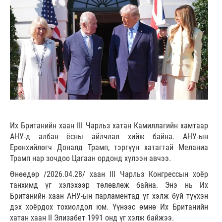
Их Британийн хаан III Чарльз хатан Камиллагийн хамтаар
АНУ-д албан ёсны айлчлал хийж байна. АНУ-ын
Ерөнхийлөгч Доналд Трамп, тэргүүн хатагтай Меланиа
Трамп нар зочдоо Цагаан ордонд хүлээн авчээ.
Өнөөдөр /2026.04.28/ хаан III Чарльз Конгрессын хоёр
танхимд үг хэлэхээр төлөвлөж байна. Энэ нь Их
Британийн хаан АНУ-ын парламентад үг хэлж буй түүхэн
дэх хоёрдох тохиолдол юм. Үүнээс өмнө Их Британийн
хатан хаан II Элизабет 1991 онд үг хэлж байжээ.