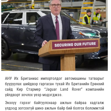
АНУ Их Британиас импортолдог автомашины татварыг
бууруулах шийдвэр гаргасан тухай Их Британийн Ерөнхий
сайд Кир Стармер “Jaguar Land Rover” компанийн
үйлдвэрт зочлох үеэр мэдэгджээ.
Энэхүү гэрээг байгуулснаар ажлын байраа хадгалж
үлдээд зогсохгүй шинэ ажлын байр бий болгох боломжтой