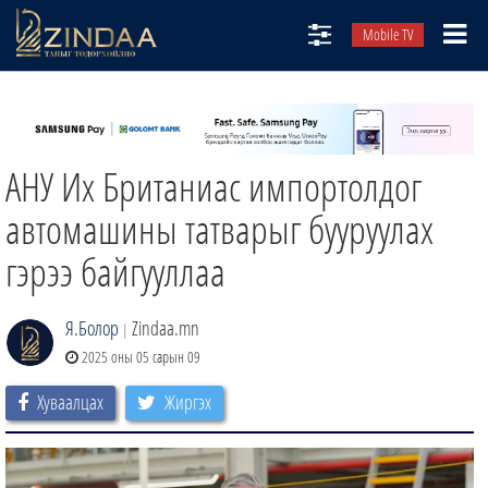
Mobile TV
НИЙТЛЭЛЧИД
ТВ8
АНУ Их Британиас импортолдог
ӨГЛӨӨНИЙ СОНИН
АУДИО ЗОХИОЛ
автомашины татварыг бууруулах
ЗИНДАА СЭТГҮҮЛ
гэрээ байгууллаа
Я.Болор
Zindaa.mn
|
2025 оны 05 сарын 09
Хуваалцах
Жиргэх