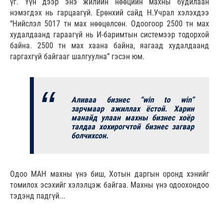
үг. Үүн дээр энэ жилийн нөөцийн махны будилаан
нэмэгдэх нь гарцаагүй. Ерөнхий сайд Н.Учрал хэлэхдээ
“Нийслэл 5017 тн мах нөөцөлсөн. Одоогоор 2500 тн мах
худалдаанд гараагүй нь И-баримтын системээр тодорхой
байна. 2500 тн мах хаана байна, яагаад худалдаанд
гаргахгүй байгааг шалгуулна” гэсэн юм.
Аливаа бизнес “win to win”
зарчмаар ажиллах ёстой. Харин
манайд улаан махны бизнес хоёр
талдаа хохирогчтой бизнес загвар
болчихсон.
Одоо МАН махны үнэ биш, Хотын даргын оронд хэнийг
томилох эсэхийг хэлэлцэж байгаа. Махны үнэ одоохондоо
тэдэнд падгүй...