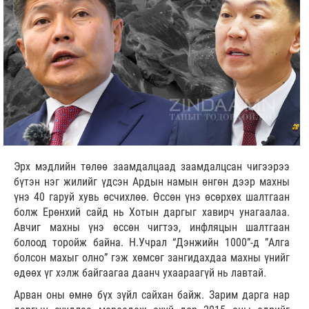
Эрх мэдлийн төлөө заамдалцаад заамдалцсан чигээрээ
бүтэн нэг жилийг үдсэн Ардын намын өнгөн дээр махны
үнэ 40 гаруй хувь өсчихлөө. Өссөн үнэ өсөрхөх шалтгаан
болж Ерөнхий сайд нь Хотын даргыг хавирч унагаалаа.
Авчиг махны үнэ өссөн чигтээ, инфляцын шалтгаан
болоод торойж байна. Н.Учрал “Дэнжийн 1000”-д ”Алга
болсон махыг олно” гэж хөмсөг зангидахдаа махны үнийг
өдөөх үг хэлж байгаагаа даанч ухаараагүй нь лавтай.
Арван оны өмнө бүх зүйл сайхан байж. Зарим дарга нар