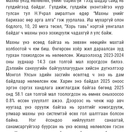
махны үнэд нөлөөлөх, үнийг барихгүй” гээд шадар сайд нь
гүлдийгээд байдаг. Гүлдийж, гүлдийж үнэнтэйгээ нүүр
тулсан тул Н.Учрал амралтын өдөр “Махны үнийг
барихаас өөр арга алга” гэж уурлалаа. Иш мухаргүй олон
бодлого, 10, 20 мега төсөл, “Хорь тавь” нэртэй уянгалал
байдаг ч махны үнээ зохицуулж чадахгүй л улс байж.
Махны үнэ өсөөд байгаа нь зөвхөн нөөцийн махтай
холбоотой ч юм биш. Өнгөрсөн хоёр жил дараалсан зуд
турхан тохиолдсон нь нөлөөлсөн. Жишээлэхэд 2023-2024
оны зуднаар 14.3 сая толгой мал хорогдсон билээ.
Дэлхийн санхүүгийн байгууллагуудын хийсэн дүгнэлтээр
Монгол Улсын эдийн засгийн өсөлтөд ч энэ нь дам
байдлаар нөлөөлсөн юм. Харин энэ байдал 2025 оноос
эргэн сэргэх хандлага ажиглагдаж байгаа бөгөөд 2025
онд 58.1 сая толгой мал тоологдсон нь өмнөх оныхоосоо
0.8% өссөн үзүүлэлт ажээ. Дээрээс нь ченж нар авч
нуугаад үнэ оруулж байгаа нь эрэлтийг нэмэгдүүлж,
улмаар махны үнэ системтэй өсөх гол шалтгаан болсон
байна. Нэг ёсондоо нийлүүлэлт санаатай,
санамсаргүйгээр буурсан нь үнэ өсөхөд нөлөөлсөн гэсэн