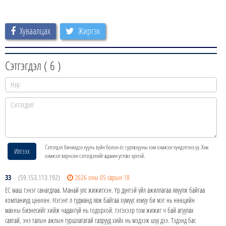
Хуваалцах
Жиргэх
Сэтгэгдэл (
6
)
Сэтгэгдэл бичихдээ хууль зүйн болон ёс суртахууны хэм хэмжээг хүндэтгэнэ үү. Хэм
Илгээх
хэмжээг зөрчсөн сэтгэгдэлийг админ устгах эрхтэй.
33
(59.153.113.192)
2026 оны 05 сарын 18
ЕС маш тэнэг санагдлаа. Манай улс жижигхэн. Үр дүнтэй үйл ажиллагаа явуулж байгаа
компаниуд цөөхөн. Нэгэнт л гудманд явж байгаа хүмүүс юмуу би мэт нь нөөцийн
махны бизнесийг хийж чадахгүй нь тодорхой. тэгэхээр том жижиг ч бай агуулах
савтай, энэ талын ажлын туршлагатай газрууд хийх нь мэдээж шүү дээ. Тэдэнд бас