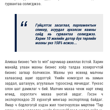
гурвантаа солигджээ.
Гүйцэтгэх засаглал, парламентын
спикер, асуудал эрхэлсэн яамны
сайд нь гурвантаа солигджээ.
Харин 10 жилийн дотор бүх төрлийн
махны үнэ 158% өсжээ...
Аливаа бизнес “win to win” зарчмаар ажиллах ёстой. Харин
манайд улаан махны бизнес хоёр талдаа хохирогчтой
бизнес загвар болчихсон. Махны үнэ өсөхөд малчны
халаасанд ашиг ордоггүй. Үнийн нэмэгдэл нь замын
зардал, шатахуун, агуулахын түрээсэнд явчихдаг. Үүнээс
олон шат дамжлаг ч бий. Малчин махаа ченж нарт хямд
өгөөд, хэрэглэгч махаа үнэтэй авдаг. Гэсэн ч
экспортлохдоо 20 хүрэхгүй мянгаар экспортлоод байдаг.
Ямар ч бодлогогүй хэдэн жил тонгочуулсан мөртлөө “Төр