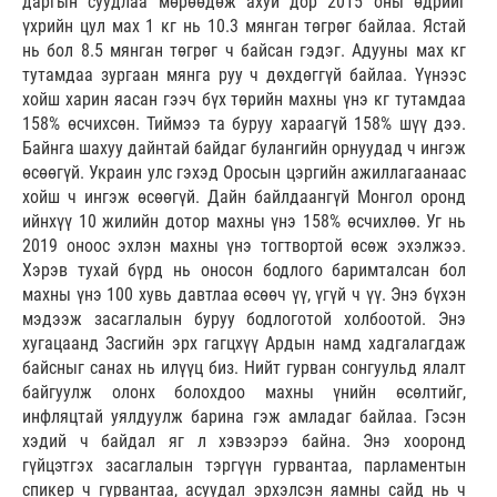
даргын суудлаа мөрөөдөж ахуй дор 2015 оны өдрийг
үхрийн цул мах 1 кг нь 10.3 мянган төгрөг байлаа. Ястай
нь бол 8.5 мянган төгрөг ч байсан гэдэг. Адууны мах кг
тутамдаа зургаан мянга руу ч дөхдөггүй байлаа. Үүнээс
хойш харин яасан гээч бүх төрийн махны үнэ кг тутамдаа
158% өсчихсөн. Тиймээ та буруу хараагүй 158% шүү дээ.
Байнга шахуу дайнтай байдаг булангийн орнуудад ч ингэж
өсөөгүй. Украин улс гэхэд Оросын цэргийн ажиллагаанаас
хойш ч ингэж өсөөгүй. Дайн байлдаангүй Монгол оронд
ийнхүү 10 жилийн дотор махны үнэ 158% өсчихлөө. Уг нь
2019 оноос эхлэн махны үнэ тогтвортой өсөж эхэлжээ.
Хэрэв тухай бүрд нь оносон бодлого баримталсан бол
махны үнэ 100 хувь давтлаа өсөөч үү, үгүй ч үү. Энэ бүхэн
мэдээж засаглалын буруу бодлоготой холбоотой. Энэ
хугацаанд Засгийн эрх гагцхүү Ардын намд хадгалагдаж
байсныг санах нь илүүц биз. Нийт гурван сонгуульд ялалт
байгуулж олонх болохдоо махны үнийн өсөлтийг,
инфляцтай уялдуулж барина гэж амладаг байлаа. Гэсэн
хэдий ч байдал яг л хэвээрээ байна. Энэ хооронд
гүйцэтгэх засаглалын тэргүүн гурвантаа, парламентын
спикер ч гурвантаа, асуудал эрхэлсэн яамны сайд нь ч