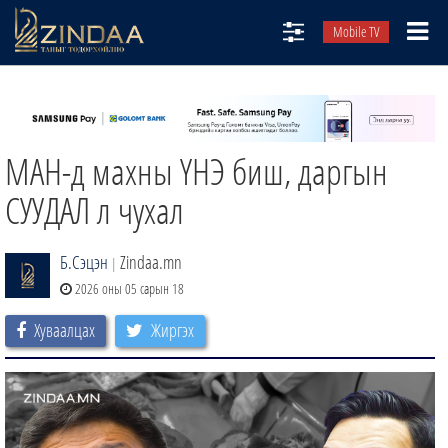
Mobile TV
НИЙТЛЭЛЧИД
ТВ8
МАН-д махны ҮНЭ биш, даргын
ӨГЛӨӨНИЙ СОНИН
АУДИО ЗОХИОЛ
СУУДАЛ л чухал
ЗИНДАА СЭТГҮҮЛ
Б.Сэцэн
Zindaa.mn
|
2026 оны 05 сарын 18
Хуваалцах
Жиргэх