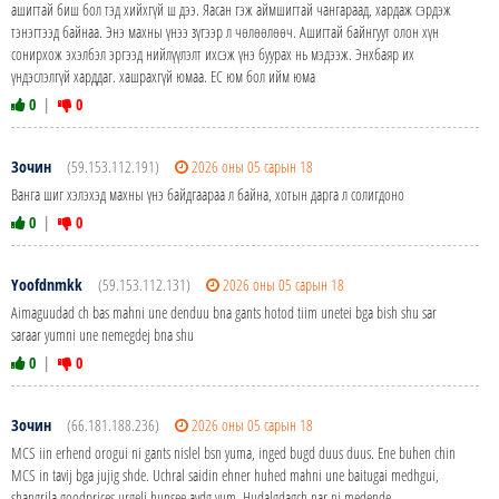
ашигтай биш бол тэд хийхгүй ш дээ. Яасан гэж аймшигтай чангараад, хардаж сэрдэж
тэнэгтээд байнаа. Энэ махны үнээ зүгээр л чөлөөлөөч. Ашигтай байнгуут олон хүн
сонирхож эхэлбэл эргээд нийлүүлэлт ихсэж үнэ буурах нь мэдээж. Энхбаяр их
үндэслэлгүй харддаг. хашрахгүй юмаа. ЕС юм бол ийм юма
0
|
0
Зочин
(59.153.112.191)
2026 оны 05 сарын 18
Ванга шиг хэлэхэд махны үнэ байдгаараа л байна, хотын дарга л солигдоно
0
|
0
Yoofdnmkk
(59.153.112.131)
2026 оны 05 сарын 18
Aimaguudad ch bas mahni une denduu bna gants hotod tiim unetei bga bish shu sar
saraar yumni une nemegdej bna shu
0
|
0
Зочин
(66.181.188.236)
2026 оны 05 сарын 18
MCS iin erhend orogui ni gants nislel bsn yuma, inged bugd duus duus. Ene buhen chin
MCS in tavij bga jujig shde. Uchral saidin ehner huhed mahni une baitugai medhgui,
shangrila goodprices urgelj hunsee avdg yum. Hudalgdagch nar ni medende