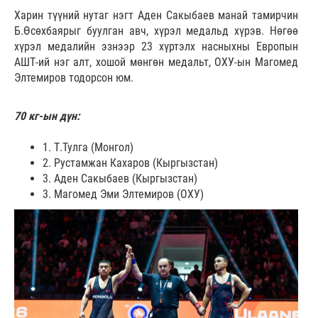
Харин түүний нутаг нэгт Аден Сакыбаев манай тамирчин
Б.Өсөхбаярыг буулган авч, хүрэл медальд хүрэв. Нөгөө
хүрэл медалийн эзнээр 23 хүртэлх насныхны Европын
АШТ-ий нэг алт, хошой мөнгөн медальт, ОХУ-ын Магомед
Элтемиров тодорсон юм.
70 кг-ын дүн:
1. Т.Тулга (Монгол)
2. Рустамжан Кахаров (Кыргызстан)
3. Аден Сакыбаев (Кыргызстан)
3. Магомед Эми Элтемиров (ОХУ)