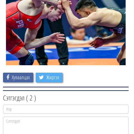
Хуваалцах
Жиргэх
Сэтгэгдэл (
2
)