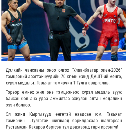
Дэлхийн чансааны оноо олгох "Улаанбаатар опен-2026"
тэмцээний эрэгтэйчүүдийн 70 кг-ын жинд ДАШТ-ий мөнгө,
хүрэл медальт, Гавьяат тамирчин Т.Тулга аваргалав.
Тэрээр өмнөх жил энэ тэмцээнээс хүрэл медаль зүүж
байсан бол энэ удаа амжилтаа ахиулан алтан медалийн
эзэн боллоо.
Эл жинд Кыргызүүд өнгөтэй наадсан юм. Гавьяат
тамирчин Т.Тулгатай шигшээд барилдахаар шалгарсан
Рустамжан Кахаров бэртсэн тул дэвжээнд гарч ирсэнгүй.