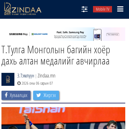
Mobile TV
НИЙТЛЭЛЧИД
ТВ8
Т.Тулга Монголын багийн хоёр
ӨГЛӨӨНИЙ СОНИН
АУДИО ЗОХИОЛ
дахь алтан медалийг авчирлаа
ЗИНДАА СЭТГҮҮЛ
З.Тэмлүүн
Zindaa.mn
|
2026 оны 06 сарын 07
Хуваалцах
Жиргэх