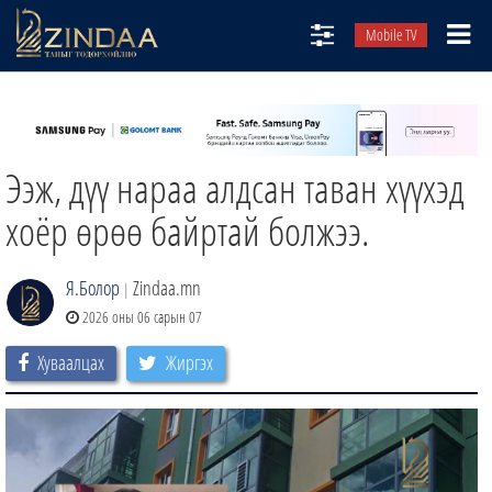
Mobile TV
НИЙТЛЭЛЧИД
ТВ8
Ээж, дүү нараа алдсан таван хүүхэд
ӨГЛӨӨНИЙ СОНИН
АУДИО ЗОХИОЛ
хоёр өрөө байртай болжээ.
ЗИНДАА СЭТГҮҮЛ
Я.Болор
Zindaa.mn
|
2026 оны 06 сарын 07
Хуваалцах
Жиргэх