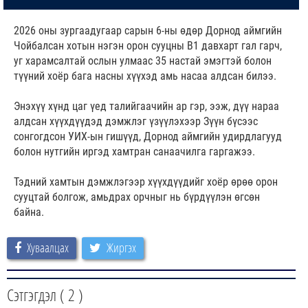
2026 оны зургаадугаар сарын 6-ны өдөр Дорнод аймгийн
Чойбалсан хотын нэгэн орон сууцны B1 давхарт гал гарч,
уг харамсалтай ослын улмаас 35 настай эмэгтэй болон
түүний хоёр бага насны хүүхэд амь насаа алдсан билээ.
Энэхүү хүнд цаг үед талийгаачийн ар гэр, ээж, дүү нараа
алдсан хүүхдүүдэд дэмжлэг үзүүлэхээр Зүүн бүсээс
сонгогдсон УИХ-ын гишүүд, Дорнод аймгийн удирдлагууд
болон нутгийн иргэд хамтран санаачилга гаргажээ.
Тэдний хамтын дэмжлэгээр хүүхдүүдийг хоёр өрөө орон
сууцтай болгож, амьдрах орчныг нь бүрдүүлэн өгсөн
байна.
Хуваалцах
Жиргэх
Сэтгэгдэл (
2
)