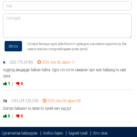
Сэтгэгдэл бичихдээ хууль зүйн болон ёс суртахууны хэм хэмжээг хүндэтгэнэ үү. Хэм
Илгээх
хэмжээг зөрчсөн сэтгэгдэлийг админ устгах эрхтэй.
н
(202.179.24.90)
2026 оны 06 сарын 11
подволд амьдардаг байсан байна. Одоо хэн нэгэн хамаатан гарч ирж байранд нь хамт
сууна
1
|
0
та
(103.229.120.228)
2026 оны 06 сарын 08
Шатсан байшинг нь яасан бэ хүний өмч шүү дээ
0
|
0
Сурталчилгаа байршуулах
Холбоо барих
Бидний тухай
Лого татах