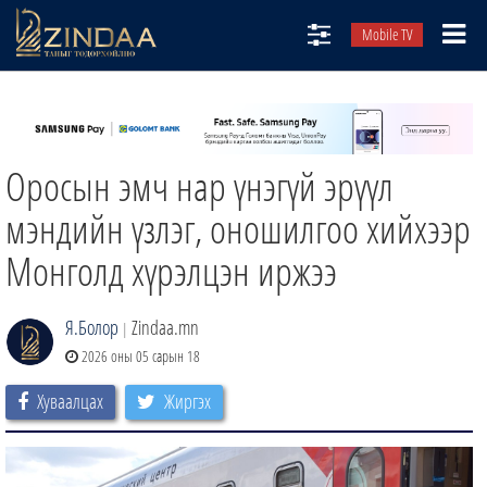
Mobile TV
НИЙТЛЭЛЧИД
ТВ8
Оросын эмч нар үнэгүй эрүүл
ӨГЛӨӨНИЙ СОНИН
АУДИО ЗОХИОЛ
мэндийн үзлэг, оношилгоо хийхээр
ЗИНДАА СЭТГҮҮЛ
Монголд хүрэлцэн иржээ
Я.Болор
Zindaa.mn
|
2026 оны 05 сарын 18
Хуваалцах
Жиргэх