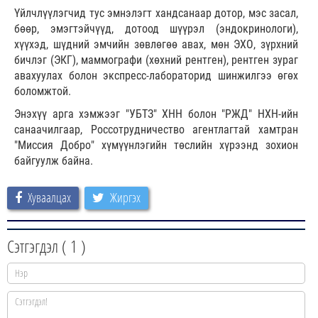
Үйлчлүүлэгчид тус эмнэлэгт хандсанаар дотор, мэс засал,
бөөр, эмэгтэйчүүд, дотоод шүүрэл (эндокринологи),
хүүхэд, шүдний эмчийн зөвлөгөө авах, мөн ЭХО, зүрхний
бичлэг (ЭКГ), маммографи (хөхний рентген), рентген зураг
авахуулах болон экспресс-лабораторид шинжилгээ өгөх
боломжтой.
Энэхүү арга хэмжээг "УБТЗ" ХНН болон "РЖД" НХН-ийн
санаачилгаар, Россотрудничество агентлагтай хамтран
"Миссия Добро" хүмүүнлэгийн төслийн хүрээнд зохион
байгуулж байна.
Хуваалцах
Жиргэх
Сэтгэгдэл (
1
)