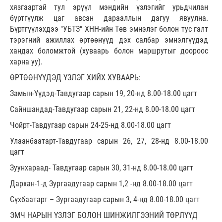
хязгаартай тул эрүүл мэндийн үзлэгийг урьдчилан
бүртгүүлж цаг авсан дарааллын дагуу явуулна.
Бүртгүүлэхдээ "УБТЗ" ХНН-ийн Төв эмнэлэг болон тус галт
тэрэгний ажиллах өртөөнүүд дэх салбар эмнэлгүүдэд
хандах боломжтой (хуваарь болон маршрутыг доороос
харна уу).
ӨРТӨӨНҮҮДЭД ҮЗЛЭГ ХИЙХ ХУВААРЬ:
Замын-Үүдэд-Тавдугаар сарын 19, 20-нд 8.00-18.00 цагт
Сайншандад-Тавдугаар сарын 21, 22-нд 8.00-18.00 цагт
Чойрт-Тавдугаар сарын 24-25-нд 8.00-18.00 цагт
Улаанбаатарт-Тавдугаар сарын 26, 27, 28-нд 8.00-18.00
цагт
Зуунхараад- Тавдугаар сарын 30, 31-нд 8.00-18.00 цагт
Дархан-1-д Зургаадугаар сарын 1,2 -нд 8.00-18.00 цагт
Сүхбаатарт – Зургаадугаар сарын 3, 4-нд 8.00-18.00 цагт
ЭМЧ НАРЫН ҮЗЛЭГ БОЛОН ШИНЖИЛГЭЭНИЙ ТӨРЛҮҮД