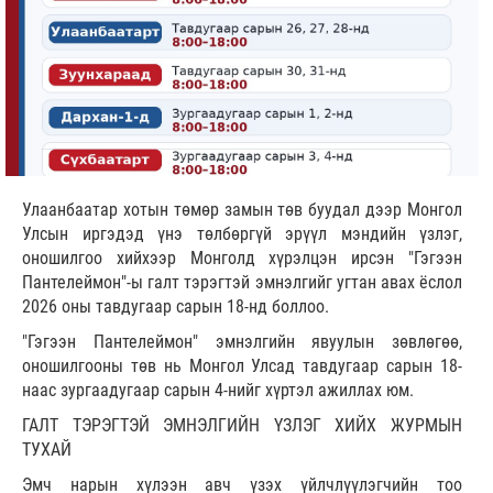
Улаанбаатар хотын төмөр замын төв буудал дээр Монгол
Улсын иргэдэд үнэ төлбөргүй эрүүл мэндийн үзлэг,
оношилгоо хийхээр Монголд хүрэлцэн ирсэн "Гэгээн
Пантелеймон"-ы галт тэрэгтэй эмнэлгийг угтан авах ёслол
2026 оны тавдугаар сарын 18-нд боллоо.
"Гэгээн Пантелеймон" эмнэлгийн явуулын зөвлөгөө,
оношилгооны төв нь Монгол Улсад тавдугаар сарын 18-
наас зургаадугаар сарын 4-нийг хүртэл ажиллах юм.
ГАЛТ ТЭРЭГТЭЙ ЭМНЭЛГИЙН ҮЗЛЭГ ХИЙХ ЖУРМЫН
ТУХАЙ
Эмч нарын хүлээн авч үзэх үйлчлүүлэгчийн тоо