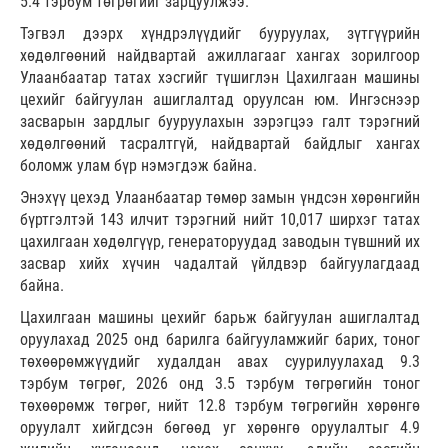
5.4 тэрбум төгрөгийг зарцуулжээ.
Тэгвэл дээрх хүндрэлүүдийг бууруулах, зүтгүүрийн
хөдөлгөөний найдвартай ажиллагааг хангах зорилгоор
Улаанбаатар татах хэсгийг түшиглэн Цахилгаан машины
цехийг байгуулан ашиглалтад оруулсан юм. Ингэснээр
засварын зардлыг бууруулахын зэрэгцээ галт тэрэгний
хөдөлгөөний тасралтгүй, найдвартай байдлыг хангах
боломж улам бүр нэмэгдэж байна.
Энэхүү цехэд Улаанбаатар төмөр замын үндсэн хөрөнгийн
бүртгэлтэй 143 илчит тэрэгний нийт 10,017 ширхэг татах
цахилгаан хөдөлгүүр, генераторуудад заводын түвшний их
засвар хийх хүчин чадалтай үйлдвэр байгуулагдаад
байна.
Цахилгаан машины цехийг барьж байгуулан ашиглалтад
оруулахад 2025 онд барилга байгууламжийг барих, тоног
төхөөрөмжүүдийг худалдан авах суурилуулахад 9.3
тэрбум төгрөг, 2026 онд 3.5 тэрбум төгрөгийн тоног
төхөөрөмж төгрөг, нийт 12.8 тэрбум төгрөгийн хөрөнгө
оруулалт хийгдсэн бөгөөд уг хөрөнгө оруулалтыг 4.9