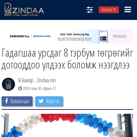
Mobile TV
НИЙТЛЭЛЧИД
ТВ8
Гадагшаа урсдаг 8 тэрбум төгрөгийг
ӨГЛӨӨНИЙ СОНИН
АУДИО ЗОХИОЛ
дотооддоо үлдээх боломж нээгдлээ
ЗИНДАА СЭТГҮҮЛ
Я.Болор
Zindaa.mn
|
2026 оны 05 сарын 27
Хуваалцах
Жиргэх