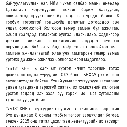
байгууллагуудын нэг. Ийм чухал салбар маань өнөөдөр
Цахилгаан хөдөлгүүрийн цехийг барьж байгуулан,
ашиглалтад оруулж жил бүр гадагшаа урсдаг байсан 8
тэрбум төгрөгтэй тэнцэхүйц валютыг дотооддоо авч
үлдэх боломжтой болгосон төмөр замын бүх ажилтан,
албан хаагчдад талархаж буйгаа илэрхийлье. Хэдийгээр
дэлхий нийтийн геополитикийн асуудал хувьсан
өөрчлөгдөж байгаа ч бид хоёр хөрш оронтойгоо нягт
хамтын ажиллагаатай, ялангуяа хамтарсан төмөр замаа
үргэлж дэмжиж ажиллах болно” хэмээн мэдэгдлээ.
“УБТЗ” ХНН нь саяхныг хүртэл илчит тэрэгний татах
цахилгаан хөдөлгүүрүүдийг ОХУ болон БНХАУ руу илгээн
засварлуулдаг байсан. Үүний улмаас зүтгүүрүүд засвараас
удаан хугацаанд гарахгүй саатах, их хэмжээний валютын
урсгал гадаад зах зээл рүү гарах, мөн цаг хугацааны
хүндрэл үүсдэг байв.
“УБТЗ” ХНН нь зүтгүүрийн шугаман ангийн их засварт жил
бүр дунджаар 8 орчим тэрбум төгрөг зарцуулдаг бөгөөд
зөвхөн 2025 онд татах цахилгаан хөдөлгүүрийн их засварт