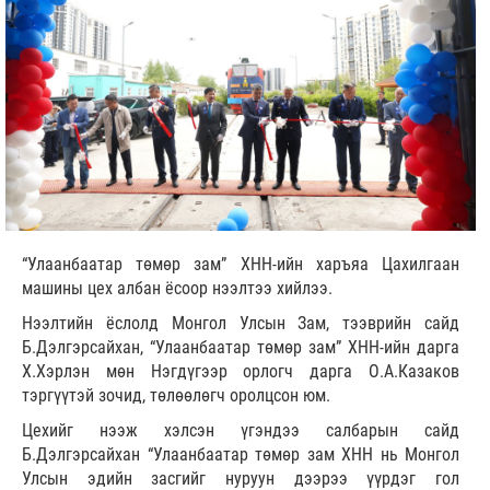
“Улаанбаатар төмөр зам” ХНН-ийн харъяа Цахилгаан
машины цех албан ёсоор нээлтээ хийлээ.
Нээлтийн ёслолд Монгол Улсын Зам, тээврийн сайд
Б.Дэлгэрсайхан, “Улаанбаатар төмөр зам” ХНН-ийн дарга
Х.Хэрлэн мөн Нэгдүгээр орлогч дарга О.А.Казаков
тэргүүтэй зочид, төлөөлөгч оролцсон юм.
Цехийг нээж хэлсэн үгэндээ салбарын сайд
Б.Дэлгэрсайхан “Улаанбаатар төмөр зам ХНН нь Монгол
Улсын эдийн засгийг нуруун дээрээ үүрдэг гол