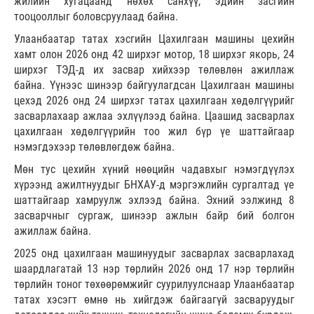
жилийн хугацаанд нөхөх санхүү, эдийн засгийн
тооцооллыг боловсруулаад байна.
Улаанбаатар татах хэсгийн Цахилгаан машины цехийн
хамт олон 2026 онд 42 ширхэг мотор, 18 ширхэг якорь, 24
ширхэг ТЭД-д их засвар хийхээр төлөвлөн ажиллаж
байна. Үүнээс шинээр байгуулагдсан Цахилгаан машины
цехэд 2026 онд 24 ширхэг татах цахилгаан хөдөлгүүрийг
засварлахаар ажлаа эхлүүлээд байна. Цаашид засварлах
цахилгаан хөдөлгүүрийн тоо жил бүр үе шаттайгаар
нэмэгдэхээр төлөвлөгдөж байна.
Мөн тус цехийн хүний нөөцийн чадавхыг нэмэгдүүлэх
хүрээнд ажилтнуудыг БНХАУ-д мэргэжлийн сургалтад үе
шаттайгаар хамруулж эхлээд байна. Эхний ээлжинд 8
засварчныг сургаж, шинээр ажлын байр бий болгон
ажиллаж байна.
2025 онд цахилгаан машинуудыг засварлах засварлахад
шаардлагатай 13 нэр төрлийн 2026 онд 17 нэр төрлийн
төрлийн тоног төхөөрөмжийг суурилуулснаар Улаанбаатар
татах хэсэгт өмнө нь хийгдэж байгаагүй засваруудыг