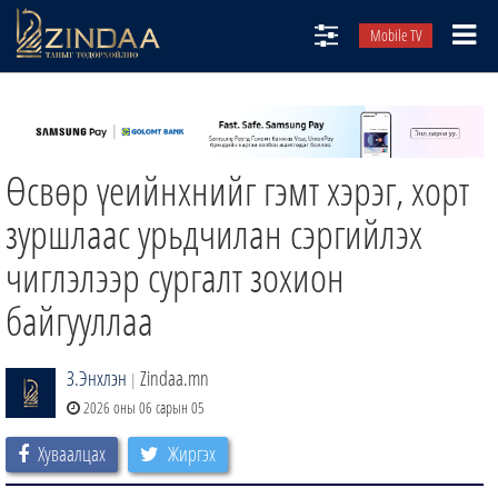
Mobile TV
НИЙТЛЭЛЧИД
ТВ8
Өсвөр үеийнхнийг гэмт хэрэг, хорт
ӨГЛӨӨНИЙ СОНИН
АУДИО ЗОХИОЛ
зуршлаас урьдчилан сэргийлэх
ЗИНДАА СЭТГҮҮЛ
чиглэлээр сургалт зохион
байгууллаа
З.Энхлэн
Zindaa.mn
|
2026 оны 06 сарын 05
Хуваалцах
Жиргэх