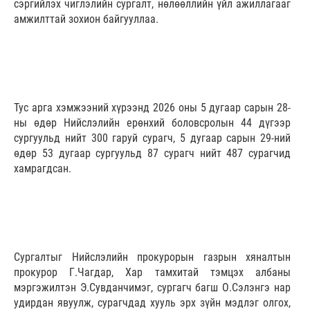
сэргийлэх чиглэлийн сургалт, нөлөөллийн үйл ажиллагааг
амжилттай зохион байгууллаа.
Тус арга хэмжээний хүрээнд 2026 оны 5 дугаар сарын 28-
ны өдөр Нийслэлийн ерөнхий боловсролын 44 дүгээр
сургуульд нийт 300 гаруй сурагч, 5 дугаар сарын 29-ний
өдөр 53 дугаар сургуульд 87 сурагч нийт 487 сурагчид
хамрагдсан.
Сургалтыг Нийслэлийн прокурорын газрын хяналтын
прокурор Г.Чагдар, Хар тамхитай тэмцэх албаны
мэргэжилтэн Э.Сувданчимэг, сургагч багш О.Сэлэнгэ нар
удирдан явуулж, сурагчдад хууль эрх зүйн мэдлэг олгох,