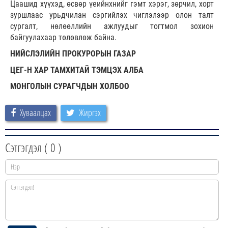
Цаашид хүүхэд, өсвөр үеийнхнийг гэмт хэрэг, зөрчил, хорт
зуршлаас урьдчилан сэргийлэх чиглэлээр олон талт
сургалт, нөлөөллийн ажлуудыг тогтмол зохион
байгуулахаар төлөвлөж байна.
НИЙСЛЭЛИЙН ПРОКУРОРЫН ГАЗАР
ЦЕГ-Н ХАР ТАМХИТАЙ ТЭМЦЭХ АЛБА
МОНГОЛЫН СУРАГЧДЫН ХОЛБОО
Хуваалцах
Жиргэх
Сэтгэгдэл (
0
)