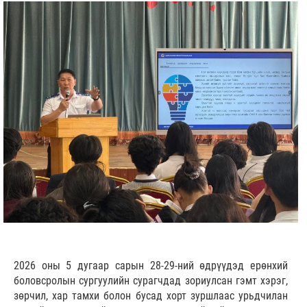
2026 оны 5 дугаар сарын 28-29-ний өдрүүдэд ерөнхий
боловсролын сургуулийн сурагчдад зориулсан гэмт хэрэг,
зөрчил, хар тамхи болон бусад хорт зуршлаас урьдчилан