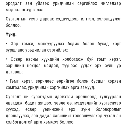
эрсдэлт зан үйлээс урьдчилан сэргийлэх чиглэлээр
мэдээлэл хүргэлээ.
Сургалтын үеэр дараах сэдвүүдээр илтгэл, хэлэлцүүлэг
боллоо.
Үүнд:
• Хар тамхи, мансууруулах бодис болон бусад хорт
зуршлаас урьдчилан сэргийлэх;
• Өсвөр насны хүүхдийн холбогдож буй гэмт хэрэг,
зөрчлийн нөхцөл байдал, түүнээс үүдэх эрх зүйн үр
дагавар;
• Гэмт хэрэг, зөрчлөөс өөрийгөө болон бусдыг хэрхэн
хамгаалах, урьдчилан сэргийлэх арга замууд.
Сургалт нь сурагчдын идэвхтэй оролцоонд тулгуурлан
явагдаж, бодит жишээ, зөвлөгөө, мэдээллийг хүргэснээр
хүүхэд, өсвөр үеийнхний эрх зүйн боловсролыг
дээшлүүлэх, зөв дадал хэвшлийг төлөвшүүлэхэд чухал ач
холбогдолтой арга хэмжээ боллоо.