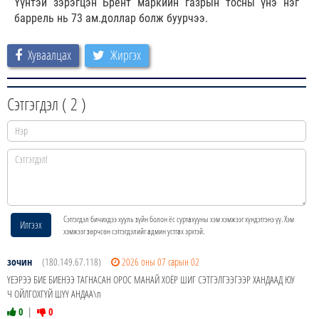
Үүнтэй зэрэгцэн Брент маркийн газрын тосны үнэ нэг
баррель нь 73 ам.доллар болж буурчээ.
Хуваалцах
Жиргэх
Сэтгэгдэл (
2
)
Сэтгэгдэл бичихдээ хууль зүйн болон ёс суртахууны хэм хэмжээг хүндэтгэнэ үү. Хэм
Илгээх
хэмжээг зөрчсөн сэтгэгдэлийг админ устгах эрхтэй.
зочин
(180.149.67.118)
2026 оны 07 сарын 02
ҮЕЭРЭЭ БИЕ БИЕНЭЭ ТАГНАСАН ОРОС МАНАЙ ХОЁР ШИГ СЭТГЭЛГЭЭГЭЭР ХАНДААД ЮУ
Ч ОЙЛГОХГҮЙ ШҮҮ АНДАА\n
0
|
0