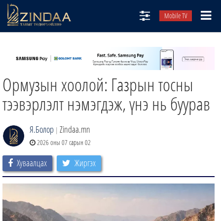
Mobile TV
НИЙТЛЭЛЧИД
ТВ8
Ормузын хоолой: Газрын тосны
ӨГЛӨӨНИЙ СОНИН
АУДИО ЗОХИОЛ
тээвэрлэлт нэмэгдэж, үнэ нь буурав
ЗИНДАА СЭТГҮҮЛ
Я.Болор
Zindaa.mn
|
2026 оны 07 сарын 02
Хуваалцах
Жиргэх