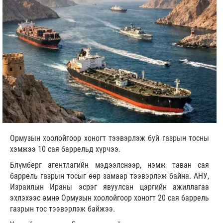
Ормузын хоолойгоор хоногт тээвэрлэж буй газрын тосны
хэмжээ 10 сая баррельд хүрчээ.
Блүмберг агентлагийн мэдээлснээр, нэмж таван сая
баррель газрын тосыг өөр замаар тээвэрлэж байна. АНУ,
Израилын Ираны эсрэг явуулсан цэргийн ажиллагаа
эхлэхээс өмнө Ормузын хоолойгоор хоногт 20 сая баррель
газрын тос тээвэрлэж байжээ.