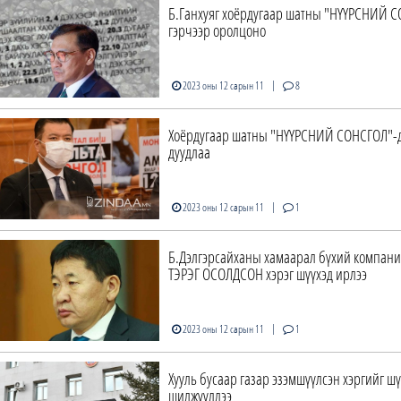
Б.Ганхуяг хоёрдугаар шатны "НҮҮРСНИЙ 
гэрчээр оролцоно
|
2023 оны 12 сарын 11
8
Хоёрдугаар шатны "НҮҮРСНИЙ СОНСГОЛ"-д
дуудлаа
|
2023 оны 12 сарын 11
1
Б.Дэлгэрсайханы хамаарал бүхий компани
ТЭРЭГ ОСОЛДСОН хэрэг шүүхэд ирлээ
|
2023 оны 12 сарын 11
1
Хууль бусаар газар эзэмшүүлсэн хэргийг ш
шилжүүллээ