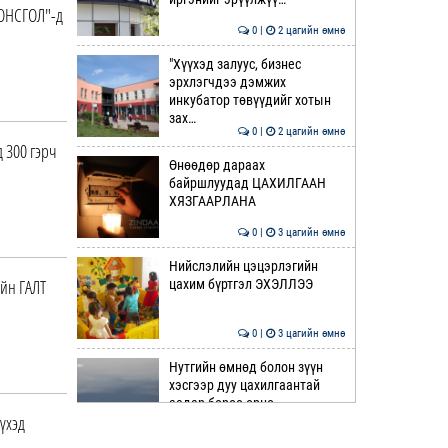
СОНСГОЛ"-д
0 |
2 цагийн өмнө
"Хүүхэд залуус, бизнес
эрхлэгчдээ дэмжих
инкубатор төвүүдийг хотын
зах…
0 |
2 цагийн өмнө
 300 гэрч
Өнөөдөр дараах
байршлуудад ЦАХИЛГААН
ХЯЗГААРЛАНА
0 |
3 цагийн өмнө
Нийслэлийн цэцэрлэгийн
йн ГАЛТ
цахим бүртгэл ЭХЭЛЛЭЭ
0 |
3 цагийн өмнө
Нутгийн өмнөд болон зүүн
хэсгээр дуу цахилгаантай
аадар бороо орно
үүхэд
0 |
3 цагийн өмнө