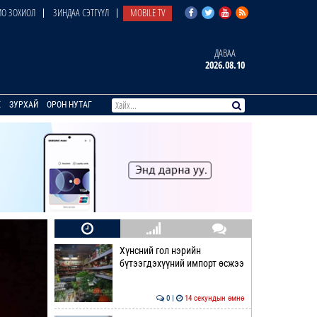
О ЗОХИОЛ
ЗИНДАА СЭТГҮҮЛ
MOBILE TV
ДАВАА
2026.08.10
E
ЗУРХАЙ
ОРОН НУТАГ
Хүнсний гол нэрийн
бүтээгдэхүүний импорт өсжээ
0 |
14 секундын өмнө