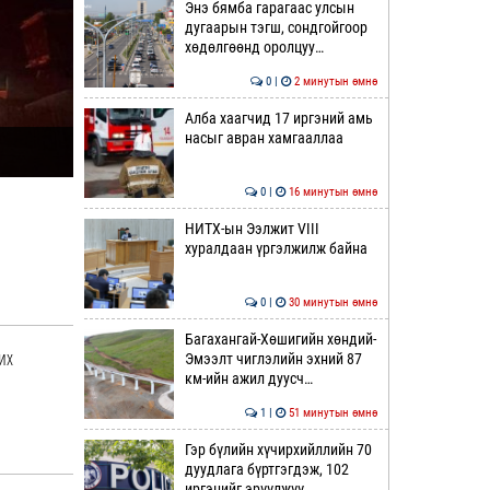
Энэ бямба гарагаас улсын
дугаарын тэгш, сондгойгоор
хөдөлгөөнд оролцуу…
0 |
2 минутын өмнө
Алба хаагчид 17 иргэний амь
насыг авран хамгааллаа
0 |
16 минутын өмнө
,
НИТХ-ын Ээлжит VIII
хуралдаан үргэлжилж байна
0 |
30 минутын өмнө
Багахангай-Хөшигийн хөндий-
их
Эмээлт чиглэлийн эхний 87
км-ийн ажил дуусч…
1 |
51 минутын өмнө
Гэр бүлийн хүчирхийллийн 70
дуудлага бүртгэгдэж, 102
иргэнийг эрүүлжүү…