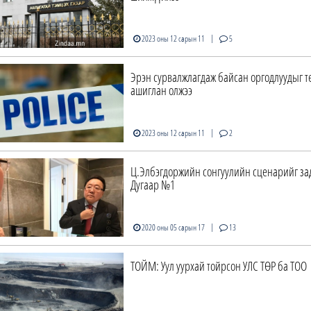
|
2023 оны 12 сарын 11
5
Эрэн сурвалжлагдаж байсан оргодлуудыг т
ашиглан олжээ
|
2023 оны 12 сарын 11
2
Ц.Элбэгдоржийн сонгуулийн сценарийг за
Дугаар №1
|
2020 оны 05 сарын 17
13
ТОЙМ: Уул уурхай тойрсон УЛС ТӨР ба ТОО