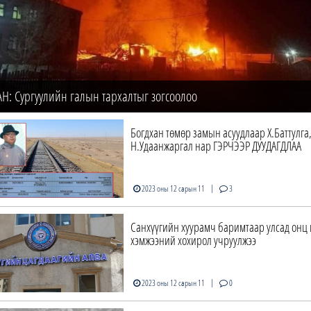
Н: Сургуулийн галын тархалтыг зогсоолоо
Богдхан төмөр замын асуудлаар Х.Баттулга
Н.Удаанжаргал нар ГЭРЧЭЭР ДУУДАГДЛАА
|
2023 оны 12 сарын 11
3
Санхүүгийн хуурамч баримтаар улсад онц 
хэмжээний хохирол учруулжээ
|
2023 оны 12 сарын 11
0