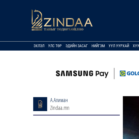
ЭХЛЭЛ
УЛС ТӨР
ЭДИЙН ЗАСАГ
НИЙГЭМ
УУЛ УУРХАЙ
ХУ
А.Алиман
Zindaa.mn