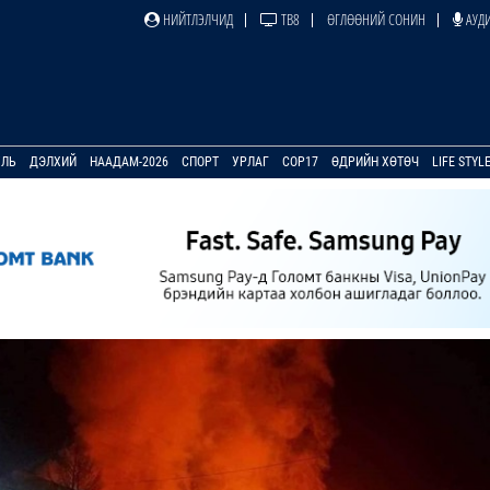
НИЙТЛЭЛЧИД
ТВ8
ӨГЛӨӨНИЙ СОНИН
АУДИ
УЛЬ
ДЭЛХИЙ
НААДАМ-2026
СПОРТ
УРЛАГ
COP17
ӨДРИЙН ХӨТӨЧ
LIFE STYL