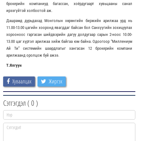
брокерийн компаниуд багассан, хоёрдугаарт хувьцааны санал
ирээгүйтэй холбоотой аж.
Дашрамд дурьдахад Монголын хөрөнгийн биржийн арилжаа урд нь
11.00-13.00 цагийн хооронд явагддаг байсан бол Санхүүгийн зохицуулах
хорооноос гаргасан шийдвэрийн дагуу долдугаар сарын 2-ноос 10.00-
13.00 цаг хүртэл арилжаа хийж байгаа юм байна. Одоогоор “Миллениум
Ай Ти” системийн шаардлагыг хангасан 12 брокерийн компани
арилжаанд оролцож буй ажээ.
Т.Ялгуун
Хуваалцах
Жиргэх
Сэтгэгдэл (
0
)