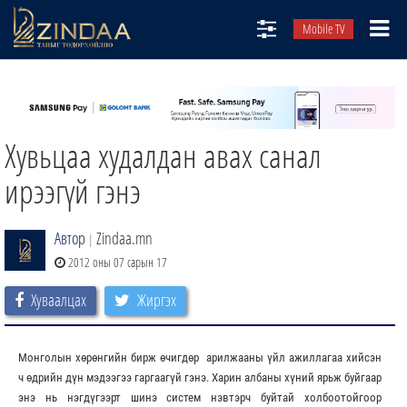
Mobile TV
НИЙТЛЭЛЧИД
ТВ8
Хувьцаа худалдан авах санал
ӨГЛӨӨНИЙ СОНИН
АУДИО ЗОХИОЛ
ирээгүй гэнэ
ЗИНДАА СЭТГҮҮЛ
Автор
Zindaa.mn
|
2012 оны 07 сарын 17
Хуваалцах
Жиргэх
Монголын хөрөнгийн бирж өчигдөр арилжааны үйл ажиллагаа хийсэн
ч өдрийн дүн мэдээгээ гаргаагүй гэнэ. Харин албаны хүний ярьж буйгаар
энэ нь нэгдүгээрт шинэ систем нэвтэрч буйтай холбоотойгоор