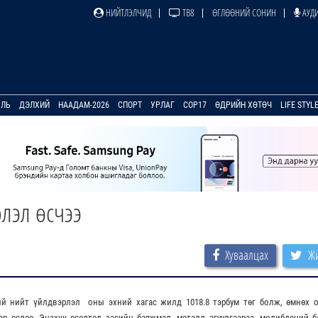
НИЙТЛЭЛЧИД
ТВ8
ӨГЛӨӨНИЙ СОНИН
АУДИ
УЛЬ
ДЭЛХИЙ
НААДАМ-2026
СПОРТ
УРЛАГ
COP17
ӨДРИЙН ХӨТӨЧ
LIFE STYL
лэл өсчээ
Хуваалцах
Жи
ий нийт үйлдвэрлэл оны эхний хагас жилд 1018.8 тэрбум төг болж, өмнөх 
иар өслөө. Энэхүү өсөлтөд зэсийн баяжмал, металл агуулгаараа, молибдений 