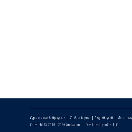
Сурталчилгаа байршуулах
Холбоо барих
Бидний тухай
Лого тата
Copyright © 2010 - 2026 Zindaa.mn Developed by mCast LLC