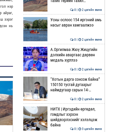
тахих төрийн тахил…
 гол нэр
0 |
2 цагийн өмнө
р айраг,
лш зэрэг
Усны ослоос 154 иргэний амь
насыг авран хамгаалжээ
дсэн нь
0 |
2 цагийн өмнө
А.Оргилмаа Жюү Жицүгийн
дэлхийн аваргаас дөрвөн
медаль хүртлээ
0 |
2 цагийн өмнө
“Хотын дарга сонсож байна”
150150 тусгай дугаарыг
наймдугаар сарын 14-…
0 |
2 цагийн өмнө
НИТХ | Иргэдийн өргөдөл,
гомдлыг хэрхэн
шийдвэрлэснийг хэлэлцэж
байна
0 |
3 цагийн өмнө
Усны ослоос 154 иргэний амь
А.Оргилмаа Жюү Жицү