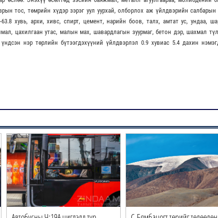
зрын тос, төмрийн хүдэр зэрэг уул уурхай, олборлох аж үйлдвэрийн салбарын
3.8 хувь, архи, хивс, спирт, цемент, нарийн боов, талх, амтат ус, ундаа, ша
мал, цахилгаан утас, малын мах, шавардлагын зуурмаг, бетон дэр, шахмал тү
үндсэн нэр төрлийн бүтээгдэхүүний үйлдвэрлэл 0.9 хувиас 5.4 дахин нэмэг
Автобусны Ч:19А чиглэлд түр
С.Бямбацогт төрийг төлөөлөн