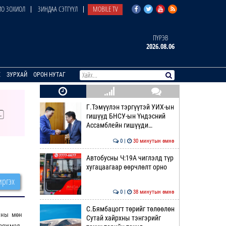
О ЗОХИОЛ
ЗИНДАА СЭТГҮҮЛ
MOBILE TV
ПҮРЭВ
2026.08.06
E
ЗУРХАЙ
ОРОН НУТАГ
Г.Тэмүүлэн тэргүүтэй УИХ-ын
гишүүд БНСУ-ын Үндэсний
Ассамблейн гишүүди…
0 |
30 минутын өмнө
Автобусны Ч:19А чиглэлд түр
хугацаагаар өөрчлөлт орно
ргэх
0 |
38 минутын өмнө
С.Бямбацогт төрийг төлөөлөн
оны мөн
Сутай хайрхны тэнгэрийг
баяжмал,