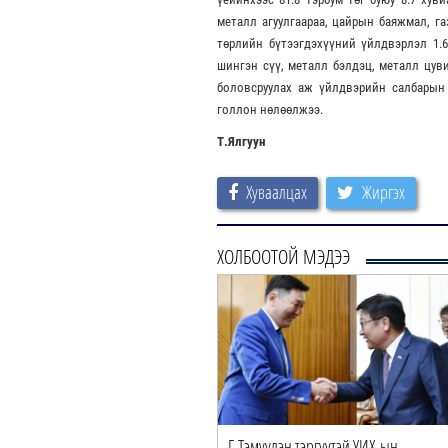
металл агуулгаараа, цайрын баяжмал, га
төрлийн бүтээгдэхүүний үйлдвэрлэл 1.6-6
шингэн сүү, металл бэлдэц, металл цуви
боловсруулах аж үйлдвэрийн салбарын 
голлон нөлөөлжээ.
Т.Ялгуун
Хуваалцах
Жиргэх
ХОЛБООТОЙ МЭДЭЭ
Г.Тэмүүлэн тэргүүтэй УИХ-ын