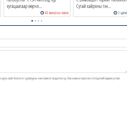
хугацаагаар өөрчл…
Сутай хайрхны тэн…
40 минутын өмнө
2 цаги
э хууль зүйн болон ёс суртахууны хэм хэмжээг хүндэтгэнэ үү. Хэм хэмжээг зөрчсөн сэтгэгдэлийг админ устгах