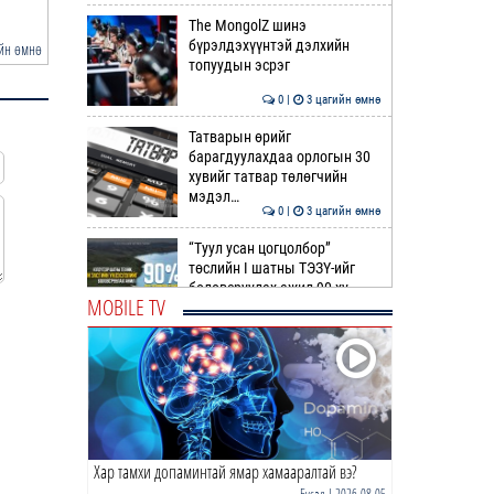
насыг авран хамга…
дэлхийн аваргаас дөр
The MongolZ шинэ
бүрэлдэхүүнтэй дэлхийн
йн өмнө
2 цагийн өмнө
топуудын эсрэг
0 |
3 цагийн өмнө
Татварын өрийг
барагдуулахдаа орлогын 30
хувийг татвар төлөгчийн
мэдэл…
0 |
3 цагийн өмнө
“Туул усан цогцолбор”
төслийн I шатны ТЭЗҮ-ийг
боловсруулах ажил 90 ху…
MOBILE TV
0 |
4 цагийн өмнө
Нийслэлийн иргэдийн
Төлөөлөгчдийн Хурлын
Ээлжит VIII хуралдаан
эхэллээ
0 |
4 цагийн өмнө
Хар тамхи допаминтай ямар хамааралтай вэ?
ТОО | Гадаад валютын нөөц
7.9 тэрбум ам.доллар давлаа
Бусад
| 2026-08-05