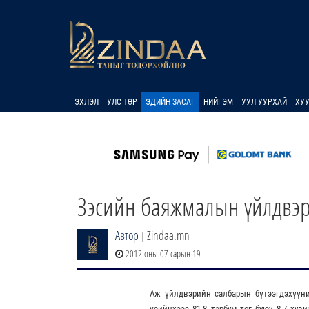
ЭХЛЭЛ
УЛС ТӨР
ЭДИЙН ЗАСАГ
НИЙГЭМ
УУЛ УУРХАЙ
ХУ
Зэсийн баяжмалын үйлдвэр
Автор
Zindaa.mn
|
2012 оны 07 сарын 19
Аж үйлдвэрийн салбарын бүтээгдэхүүн
үеийнхээс 81.8 тэрбум төг буюу 8.7 хув