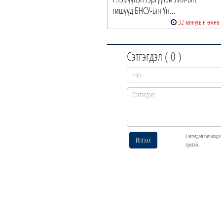
гишүүд БНСУ-ын Үн…
32 минутын өмнө
Сэтгэгдэл (
0
)
Сэтгэгдэл бичихдэ
Илгээх
эрхтэй.