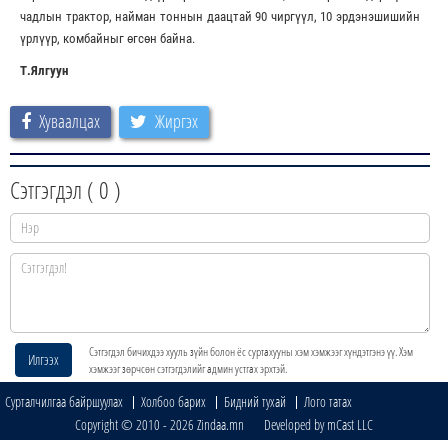
чадлын трактор, найман тоннын даацтай 90 чиргүүл, 10 эрдэнэшишийн
үрлүүр, комбайныг өгсөн байна.
Т.Ялгуун
Хуваалцах
Жиргэх
Сэтгэгдэл (
0
)
Сэтгэгдэл бичихдээ хууль зүйн болон ёс суртахууны хэм хэмжээг хүндэтгэнэ үү. Хэм
Илгээх
хэмжээг зөрчсөн сэтгэгдэлийг админ устгах эрхтэй.
Сурталчилгаа байршуулах
Холбоо барих
Бидний тухай
Лого татах
Copyright © 2010 - 2026 Zindaa.mn Developed by mCast LLC