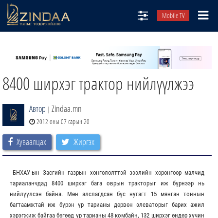
Mobile TV
НИЙТЛЭЛЧИД
ТВ8
8400 ширхэг трактор нийлүүлжээ
ӨГЛӨӨНИЙ СОНИН
АУДИО ЗОХИОЛ
Автор
Zindaa.mn
|
ЗИНДАА СЭТГҮҮЛ
2012 оны 07 сарын 20
Хуваалцах
Жиргэх
БНХАУ-ын Засгийн газрын хөнгөлөлттэй зээлийн хөрөнгөөр малчид
тариаланчдад 8400 ширхэг бага оврын тракторыг иж бүрнээр нь
нийлүүлсэн байна. Мөн алслагдсан бүс нутагт 15 мянган тоннын
багтаамжтай иж бүрэн үр тарианы дөрвөн элеваторыг барих ажил
хэрэгжиж байгаа бөгөөд үр тарианы 48 комбайн, 132 ширхэг өндөр хүчин