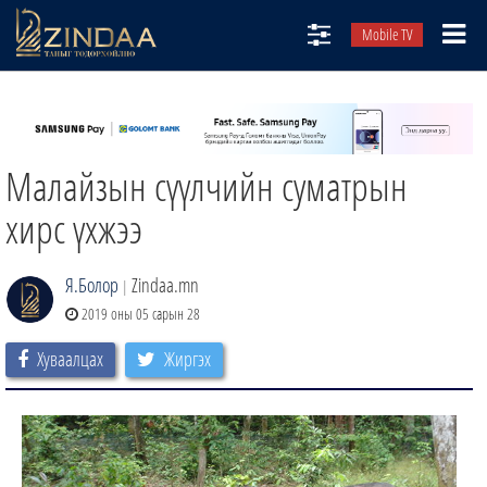
Mobile TV
НИЙТЛЭЛЧИД
ТВ8
Малайзын сүүлчийн суматрын
ӨГЛӨӨНИЙ СОНИН
АУДИО ЗОХИОЛ
хирс үхжээ
ЗИНДАА СЭТГҮҮЛ
Я.Болор
Zindaa.mn
|
2019 оны 05 сарын 28
Хуваалцах
Жиргэх