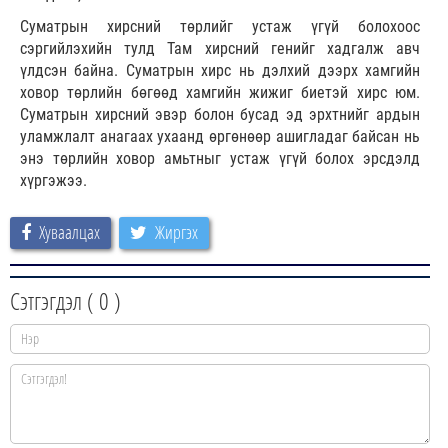
Суматрын хирсний төрлийг устаж үгүй болохоос
сэргийлэхийн тулд Там хирсний генийг хадгалж авч
үлдсэн байна. Суматрын хирс нь дэлхий дээрх хамгийн
ховор төрлийн бөгөөд хамгийн жижиг биетэй хирс юм.
Суматрын хирсний эвэр болон бусад эд эрхтнийг ардын
уламжлалт анагаах ухаанд өргөнөөр ашигладаг байсан нь
энэ төрлийн ховор амьтныг устаж үгүй болох эрсдэлд
хүргэжээ.
Хуваалцах
Жиргэх
Сэтгэгдэл (
0
)