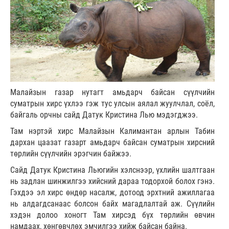
Малайзын газар нутагт амьдарч байсан сүүлчийн
суматрын хирс үхлээ гэж тус улсын аялал жуулчлал, соёл,
байгаль орчны сайд Датук Кристина Лью мэдэгджээ.
Там нэртэй хирс Малайзын Калимантан арлын Табин
дархан цаазат газарт амьдарч байсан суматрын хирсний
төрлийн сүүлчийн эрэгчин байжээ.
Сайд Датук Кристина Льюгийн хэлснээр, үхлийн шалтгаан
нь задлан шинжилгээ хийсний дараа тодорхой болох гэнэ.
Гэхдээ эл хирс өндөр насалж, дотоод эрхтний ажиллагаа
нь алдагдсанаас болсон байх магадлалтай аж. Сүүлийн
хэдэн долоо хоногт Там хирсэд бүх төрлийн өвчин
намдаах, хөнгөвчлөх эмчилгээ хийж байсан байна.