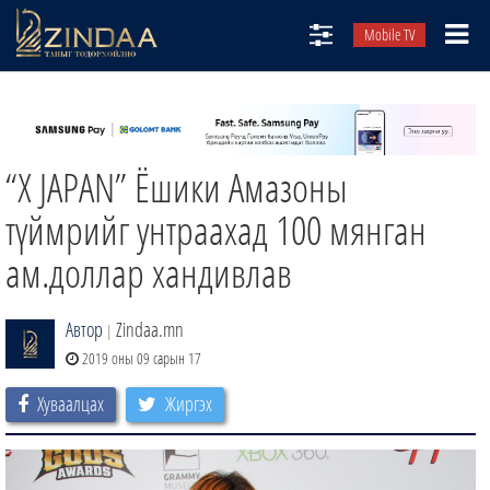
Mobile TV
НИЙТЛЭЛЧИД
ТВ8
“X JAPAN” Ёшики Амазоны
ӨГЛӨӨНИЙ СОНИН
АУДИО ЗОХИОЛ
түймрийг унтраахад 100 мянган
ЗИНДАА СЭТГҮҮЛ
ам.доллар хандивлав
Автор
Zindaa.mn
|
2019 оны 09 сарын 17
Хуваалцах
Жиргэх