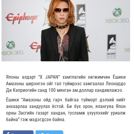
Японы алдарт “X JAPAN” хамтлагийн хөгжимчин Ёшики
Амазоны ширэнгэн ойг гал түймрээс хамгаалах Леонардо
Ди Каприогийн санд 100 мянган ам.доллар хандивлажээ.
Ёшики “Амазоны ойд гарч байгаа түймэрт дэлхий нийт
анхаарлаа хандуулах ёстой. Би бүх орон, ялангуяа Япон
орны Засгийн газарт хандан, тусламж үзүүлэхийг уриалж
байна” гэж мэдэгдсэн байна.