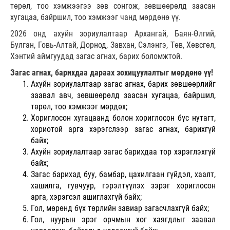
төрөл, тоо хэмжээгээ зөв сонгож, зөвшөөрөлд заасан
хугацаа, байршил, тоо хэмжээг чанд мөрдөнө үү.
2026 онд ахуйн зориулалтаар Архангай, Баян-Өлгий,
Булган, Говь-Алтай, Дорнод, Завхан, Сэлэнгэ, Төв, Хөвсгөл,
Хэнтий аймгуудад загас агнах, барих боломжтой.
Загас агнах, барихдаа дараах зохицуулалтыг мөрдөнө үү!
Ахуйн зориулалтаар загас агнах, барих зөвшөөрлийг
заавал авч, зөвшөөрөлд заасан хугацаа, байршил,
төрөл, тоо хэмжээг мөрдөх;
Хориглосон хугацаанд болон хориглосон бүс нутагт,
хориотой арга хэрэгслээр загас агнах, барихгүй
байх;
Ахуйн зориулалтаар загас барихдаа тор хэрэглэхгүй
байх;
Загас барихад буу, бамбар, цахилгаан гүйдэл, хаалт,
хашилга, гувчуур, гэрэлтүүлэх зэрэг хориглосон
арга, хэрэгсэл ашиглахгүй байх;
Гол, мөрөнд бүх төрлийн завиар загасчлахгүй байх;
Гол, нуурын эрэг орчмын хог хаягдлыг заавал