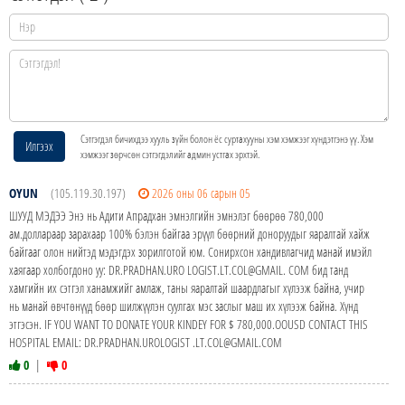
Сэтгэгдэл бичихдээ хууль зүйн болон ёс суртахууны хэм хэмжээг хүндэтгэнэ үү. Хэм
Илгээх
хэмжээг зөрчсөн сэтгэгдэлийг админ устгах эрхтэй.
OYUN
(105.119.30.197)
2026 оны 06 сарын 05
ШУУД МЭДЭЭ Энэ нь Адити Апрадхан эмнэлгийн эмнэлэг бөөрөө 780,000
ам.доллараар зарахаар 100% бэлэн байгаа эрүүл бөөрний доноруудыг яаралтай хайж
байгааг олон нийтэд мэдэгдэх зорилготой юм. Сонирхсон хандивлагчид манай имэйл
хаягаар холбогдоно уу: DR.PRADHAN.URO LOGIST.LT.COL@GMAIL. COM бид танд
хамгийн их сэтгэл ханамжийг амлаж, таны яаралтай шаардлагыг хүлээж байна, учир
нь манай өвчтөнүүд бөөр шилжүүлэн суулгах мэс заслыг маш их хүлээж байна. Хүнд
этгэсэн. IF YOU WANT TO DONATE YOUR KINDEY FOR $ 780,000.OOUSD CONTACT THIS
HOSPITAL EMAIL: DR.PRADHAN.UROLOGIST .LT.COL@GMAIL.COM
0
|
0