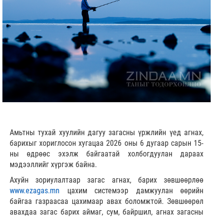
Амьтны тухай хуулийн дагуу загасны үржлийн үед агнах,
барихыг хориглосон хугацаа 2026 оны 6 дугаар сарын 15-
ны өдрөөс эхэлж байгаатай холбогдуулан дараах
мэдээллийг хүргэж байна.
Ахуйн зориулалтаар загас агнах, барих зөвшөөрлөө
www.ezagas.mn
цахим системээр дамжуулан өөрийн
байгаа газраасаа цахимаар авах боломжтой. Зөвшөөрөл
авахдаа загас барих аймаг, сум, байршил, агнах загасны