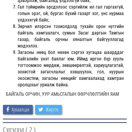
цэвэрлэж, байгальд үлдээхгүй байх;
Гал түймрийн эрсдэлээс сэргийлж ил гал гаргахгүй,
голын эрэг, ой, бургас бүхий газарт хог, үнс нурмаа
үлдээхгүй байх;
Зөрчил илэрсэн тохиолдолд тухайн орон нутгийн
байгаль хамгаалагч, сумын Засаг даргын Тамгын
газар, байгаль орчны хяналтын байгууллагад
мэдээлэх.
Загасны нөөц бол нөхөн сэргэх хугацаа шаарддаг
байгалийн үнэт баялаг юм. Иймд иргэн бүр хууль
тогтоомжоо мөрдөж, зөвшөөрөлтэй, хариуцлагатай,
зохистой загасчлалыг хэвшүүлэн, гол, нуурын
экосистем, загасны нөөцийг хамгаалахад хамтран
оролцохыг уриалж байна.
БАЙГАЛЬ ОРЧИН, УУР АМЬСГАЛЫН ӨӨРЧЛӨЛТИЙН ЯАМ
Хуваалцах
Жиргэх
Сэтгэгдэл (
2
)