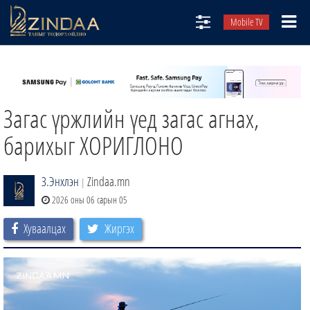
Mobile TV
НИЙТЛЭЛЧИД
ТВ8
Загас үржлийн үед загас агнах,
ӨГЛӨӨНИЙ СОНИН
АУДИО ЗОХИОЛ
барихыг ХОРИГЛОНО
ЗИНДАА СЭТГҮҮЛ
З.Энхлэн
Zindaa.mn
|
2026 оны 06 сарын 05
Хуваалцах
Жиргэх