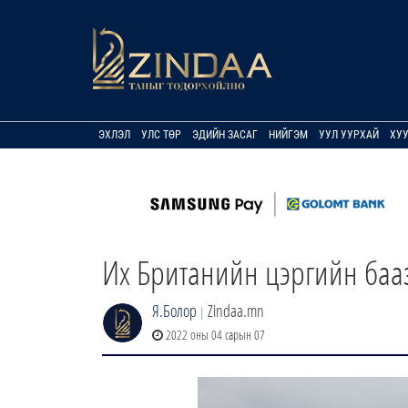
ЭХЛЭЛ
УЛС ТӨР
ЭДИЙН ЗАСАГ
НИЙГЭМ
УУЛ УУРХАЙ
ХУ
Их Британийн цэргийн бааз
Я.Болор
Zindaa.mn
|
2022 оны 04 сарын 07