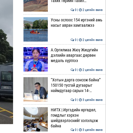
тахих төрийн тахил…
0 |
2 цагийн өмнө
Усны ослоос 154 иргэний амь
насыг авран хамгаалжээ
0 |
2 цагийн өмнө
А.Оргилмаа Жюү Жицүгийн
дэлхийн аваргаас дөрвөн
медаль хүртлээ
0 |
2 цагийн өмнө
“Хотын дарга сонсож байна”
150150 тусгай дугаарыг
наймдугаар сарын 14-…
0 |
3 цагийн өмнө
НИТХ | Иргэдийн өргөдөл,
гомдлыг хэрхэн
шийдвэрлэснийг хэлэлцэж
байна
0 |
3 цагийн өмнө