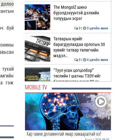
 долоо
The MongolZ шинэ
сантын
бүрэлдэхүүнтэй дэлхийн
топуудын эсрэг
рч буй
0 |
3 цагийн өмнө
Татварын өрийг
сонины
барагдуулахдаа орлогын 30
хувийг татвар төлөгчийн
авьсан
мэдэл…
0 |
4 цагийн өмнө
 тухай
“Туул усан цогцолбор”
амгийн
төслийн I шатны ТЭЗҮ-ийг
боловсруулах ажил 90 ху…
на гэж
MOBILE TV
0 |
4 цагийн өмнө
Нийслэлийн иргэдийн
Төлөөлөгчдийн Хурлын
Ээлжит VIII хуралдаан
эхэллээ
0 |
4 цагийн өмнө
Хар тамхи допаминтай ямар хамааралтай вэ?
ТОО | Гадаад валютын нөөц
7.9 тэрбум ам.доллар давлаа
Бусад
| 2026-08-05