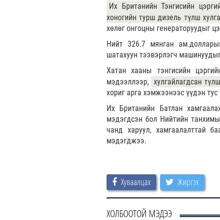
Их Британийн Тэнгисийн цэрги
хоногийн турш дизель түлш хулг
хөлөг онгоцны генераторуудыг цэ
Нийт 326.7 мянган ам.доллары
шатахуун тээвэрлэгч машинуудыг
Хатан хааны тэнгисийн цэргий
мэдээллээр,
хулгайлагдсан түл
хориг арга хэмжээнээс үүдэн тус
Их Британийн Батлан хамгаала
мэдэгдсэн бол Нийтийн танхимы
чанд харуул, хамгаалалттай б
мэдэгджээ.
Хуваалцах
Жиргэх
ХОЛБООТОЙ МЭДЭЭ