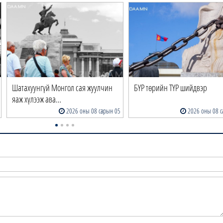
Шатахуунгүй Монгол сая жуулчин
БҮР төрийн ТҮР шийдвэр
яаж хүлээж ава…
2026 оны 08 сарын 05
2026 оны 08 с