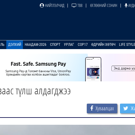
НИЙТЛЭЛЧИД
ТВ8
ӨГЛӨӨНИЙ СОНИН
АУДИ
УЛЬ
ДЭЛХИЙ
НААДАМ-2026
СПОРТ
УРЛАГ
COP17
ӨДРИЙН ХӨТӨЧ
LIFE STYL
аас түлш алдагджээ
Хуваалцах
Жи