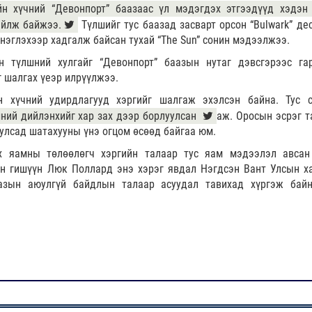
йн хүчний “Девонпорт” баазаас үл мэдэгдэх этгээдүүд хэдэн
айлж байжээ.
Түлшийг тус баазад засварт орсон “Bulwark” де
нэглэхээр хадгалж байсан тухай “The Sun” сонин мэдээлжээ.
н түлшний хулгайг “Девонпорт” баазын нутаг дэвсгэрээс га
 шалгах үеэр илрүүлжээ.
н хүчний удирдлагууд хэргийг шалгаж эхэлсэн байна. Тус 
шний дийлэнхийг хар зах дээр борлуулсан
аж. Оросын эсрэг т
 улсад шатахууны үнэ огцом өсөөд байгаа юм.
х яамны төлөөлөгч хэргийн талаар тус яам мэдээлэл авсан
н гишүүн Люк Поллард энэ хэрэг явдал Нэгдсэн Вант Улсын х
аазын аюулгүй байдлын талаар асуудал тавихад хүргэж бай