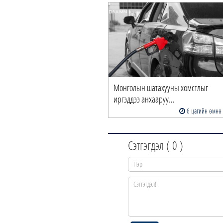
Монголын шатахууны хомстлыг
иргэддээ анхааруу…
6 цагийн өмнө
Сэтгэгдэл (
0
)