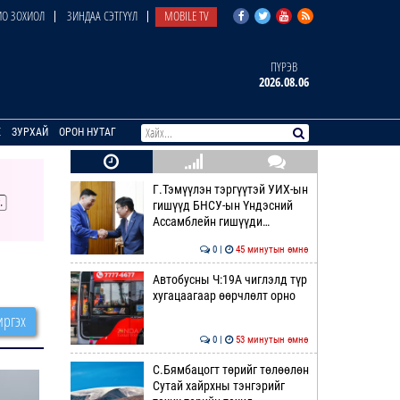
О ЗОХИОЛ
ЗИНДАА СЭТГҮҮЛ
MOBILE TV
ПҮРЭВ
2026.08.06
E
ЗУРХАЙ
ОРОН НУТАГ
Г.Тэмүүлэн тэргүүтэй УИХ-ын
гишүүд БНСУ-ын Үндэсний
Ассамблейн гишүүди…
0 |
45 минутын өмнө
Автобусны Ч:19А чиглэлд түр
хугацаагаар өөрчлөлт орно
ргэх
0 |
53 минутын өмнө
С.Бямбацогт төрийг төлөөлөн
Сутай хайрхны тэнгэрийг