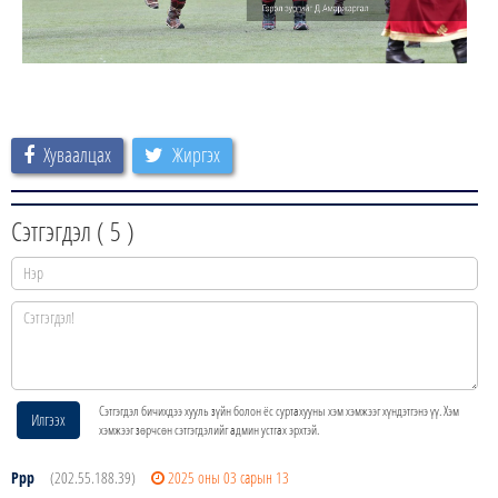
Хуваалцах
Жиргэх
Сэтгэгдэл (
5
)
Сэтгэгдэл бичихдээ хууль зүйн болон ёс суртахууны хэм хэмжээг хүндэтгэнэ үү. Хэм
Илгээх
хэмжээг зөрчсөн сэтгэгдэлийг админ устгах эрхтэй.
Ррр
(202.55.188.39)
2025 оны 03 сарын 13