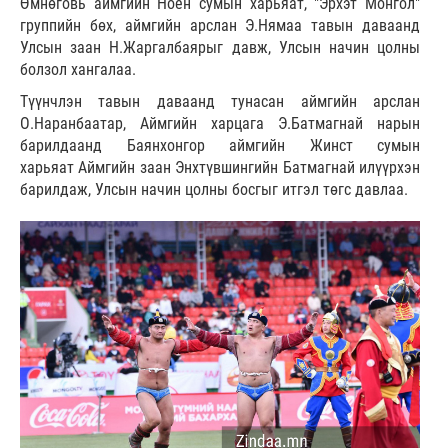
Өмнөговь аймгийн Ноён сумын харьяат, "Эрхэт Монгол"
группийн бөх, аймгийн арслан Э.Нямаа тавын даваанд
Улсын заан Н.Жаргалбаярыг давж, Улсын начин цолны
болзол хангалаа.
Түүнчлэн тавын даваанд тунасан аймгийн арслан
О.Наранбаатар, Аймгийн харцага Э.Батмагнай нарын
барилдаанд Баянхонгор аймгийн Жинст сумын
харьяат Аймгийн заан Энхтүвшингийн Батмагнай илүүрхэн
барилдаж, Улсын начин цолны босгыг итгэл төгс давлаа.