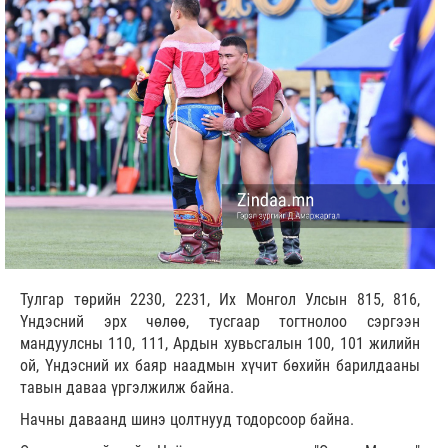
Тулгар төрийн 2230, 2231, Их Монгол Улсын 815, 816,
Үндэсний эрх чөлөө, тусгаар тогтнолоо сэргээн
мандуулсны 110, 111, Ардын хувьсгалын 100, 101 жилийн
ой, Үндэсний их баяр наадмын хүчит бөхийн барилдааны
тавын даваа үргэлжилж байна.
Начны даваанд шинэ цолтнууд тодорсоор байна.