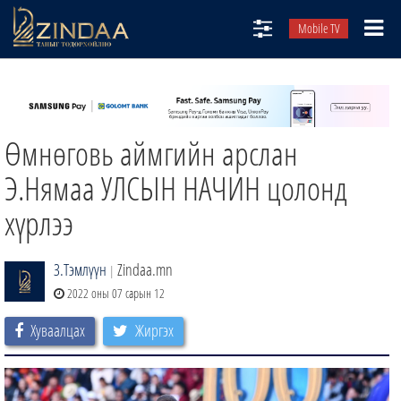
Mobile TV
НИЙТЛЭЛЧИД
ТВ8
Өмнөговь аймгийн арслан
ӨГЛӨӨНИЙ СОНИН
АУДИО ЗОХИОЛ
Э.Нямаа УЛСЫН НАЧИН цолонд
ЗИНДАА СЭТГҮҮЛ
хүрлээ
З.Тэмлүүн
Zindaa.mn
|
2022 оны 07 сарын 12
Хуваалцах
Жиргэх