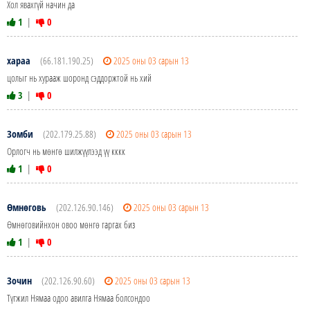
Хол явахгүй начин да
1
|
0
хараа
(66.181.190.25)
2025 оны 03 сарын 13
цолыг нь хурааж шоронд сэддоржтой нь хий
3
|
0
Зомби
(202.179.25.88)
2025 оны 03 сарын 13
Орлогч нь мөнгө шилжүүлээд үү кккк
1
|
0
Өмнөговь
(202.126.90.146)
2025 оны 03 сарын 13
Өмнөговийнхон овоо мөнгө гаргах биз
1
|
0
Зочин
(202.126.90.60)
2025 оны 03 сарын 13
Түгжил Нямаа одоо авилга Нямаа болсондоо