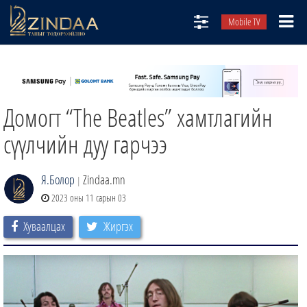
Mobile TV
НИЙТЛЭЛЧИД
ТВ8
Домогт “The Beatles” хамтлагийн
ӨГЛӨӨНИЙ СОНИН
АУДИО ЗОХИОЛ
сүүлчийн дуу гарчээ
ЗИНДАА СЭТГҮҮЛ
Я.Болор
Zindaa.mn
|
2023 оны 11 сарын 03
Хуваалцах
Жиргэх