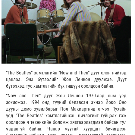
“The Beatles” хамтлагийн “Now and Then” дууг олон нийтэд
цацлаа. Энэ бүтээлийг Жон Леннон дуулжээ. Дууг
бүтээхэд тус хамтлагийн бүх гишүүн оролцсон байна.
“Now and Then” дууг Жон Леннон 1970-аад оны үед
зохиожээ. 1994 онд түүний бэлэвсэн эхнэр Йоко Оно
дууны демо хувилбарыг Пол Маккартнид өгчээ. Тухайн
үед “The Beatles” хамтлагийнхан бичлэгийг гүйцээх гэж
оролдсон ч техникийн боломж хязгаарлагдмал байсан тул
чадаагүй байна. Чанар муутай хуурцагт бичигдсэн