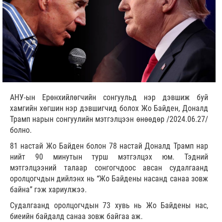
АНУ-ын Ерөнхийлөгчийн сонгуульд нэр дэвшиж буй
хамгийн хөгшин нэр дэвшигчид болох Жо Байден, Доналд
Трамп нарын сонгуулийн мэтгэлцээн өнөөдөр /2024.06.27/
болно.
81 настай Жо Байден болон 78 настай Доналд Трамп нар
нийт 90 минутын турш мэтгэлцэх юм. Тэдний
мэтгэлцээний талаар сонгогчдоос авсан судалгаанд
оролцогчдын дийлэнх нь “Жо Байдены насанд санаа зовж
байна” гэж хариулжээ.
Судалгаанд оролцогчдын 73 хувь нь Жо Байдены нас,
биеийн байдалд санаа зовж байгаа аж.