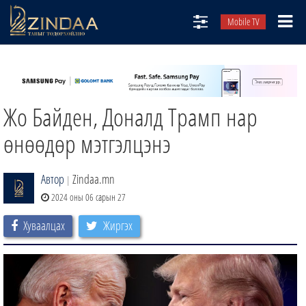
Mobile TV
НИЙТЛЭЛЧИД
ТВ8
Жо Байден, Доналд Трамп нар
ӨГЛӨӨНИЙ СОНИН
АУДИО ЗОХИОЛ
өнөөдөр мэтгэлцэнэ
ЗИНДАА СЭТГҮҮЛ
Автор
Zindaa.mn
|
2024 оны 06 сарын 27
Хуваалцах
Жиргэх