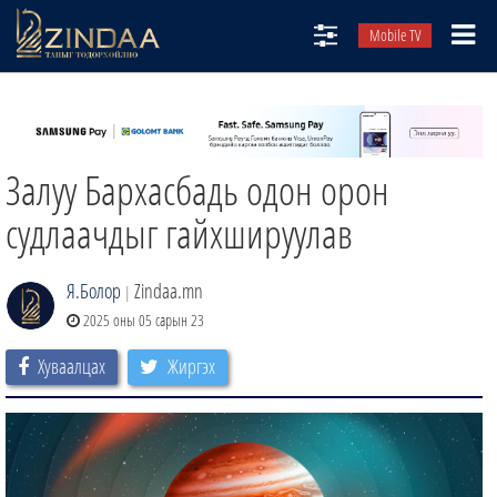
Mobile TV
НИЙТЛЭЛЧИД
ТВ8
Залуу Бархасбадь одон орон
ӨГЛӨӨНИЙ СОНИН
АУДИО ЗОХИОЛ
судлаачдыг гайхшируулав
ЗИНДАА СЭТГҮҮЛ
Я.Болор
Zindaa.mn
|
2025 оны 05 сарын 23
Хуваалцах
Жиргэх