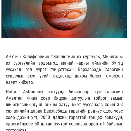
АНУ-ын Калифорнийн технологийн их сургууль, Мичиганы
их сургуулийн эрдэмтэд манай нарны аймгийн бүтэц
үүсэхэд гол үүрэг гүйцэтгэсэн Бархасбадь гарагийн
хувьслын эхэн үеийг судлахад дөхөм болох томоохон
нээлт хийжээ.
Nature Astronomy сэтгүүлд бичсэнээр, тус гарагийн
Амалтеи, Фива хоёр бяцхан дагуулын тойрог замыг
шинжилсний дүнд анхны хатуу биет үүссэнээс хойш 3.8
сая жилийн дараа Бархасбадь гарагийн радиус одоо үеэс
хоёр дахин урт, 2000 дэлхий гарагтай тэнцэх эзлэхүүн,
одоогийнхоос 50 дахин хүчтэй соронзон оронтой байсныг
тогтоожээ.