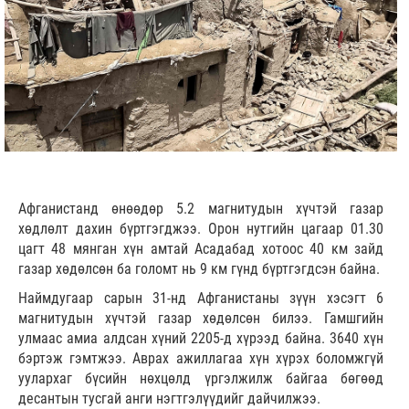
Афганистанд өнөөдөр 5.2 магнитудын хүчтэй газар
хөдлөлт дахин бүртгэгджээ. Орон нутгийн цагаар 01.30
цагт 48 мянган хүн амтай Асадабад хотоос 40 км зайд
газар хөдөлсөн ба голомт нь 9 км гүнд бүртгэгдсэн байна.
Наймдугаар сарын 31-нд Афганистаны зүүн хэсэгт 6
магнитудын хүчтэй газар хөдөлсөн билээ. Гамшгийн
улмаас амиа алдсан хүний 2205-д хүрээд байна. 3640 хүн
бэртэж гэмтжээ. Аврах ажиллагаа хүн хүрэх боломжгүй
уулархаг бүсийн нөхцөлд үргэлжилж байгаа бөгөөд
десантын тусгай анги нэгтгэлүүдийг дайчилжээ.