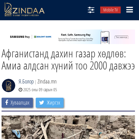
Mobile TV
НИЙТЛЭЛЧИД
ТВ8
Афганистанд дахин газар хөдлөв:
ӨГЛӨӨНИЙ СОНИН
АУДИО ЗОХИОЛ
Амиа алдсан хүний тоо 2000 давжээ
ЗИНДАА СЭТГҮҮЛ
Я.Болор
Zindaa.mn
|
2025 оны 09 сарын 05
Хуваалцах
Жиргэх