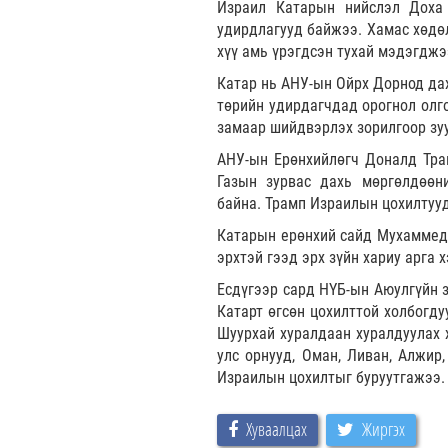
Израил Катарын нийслэл Доха 
удирдлагууд байжээ. Хамас хөдө
хүү амь үрэгдсэн тухай мэдэгджэ
Катар нь АНУ-ын Ойрх Дорнод дах
төрийн удирдагчдад орогнол олг
замаар шийдвэрлэх зорилгоор зуу
АНУ-ын Ерөнхийлөгч Доналд Тра
Газын зурвас дахь мөргөлдөөни
байна. Трамп Израилын цохилтуу
Катарын ерөнхий сайд Мухаммед 
эрхтэй гээд эрх зүйн хариу арга
Есдүгээр сард НҮБ-ын Аюулгүйн 
Катарт өгсөн цохилттой холбогд
Шуурхай хуралдаан хуралдуулах х
улс орнууд, Оман, Ливан, Алжир
Израилын цохилтыг буруутгажээ.
Хуваалцах
Жиргэх