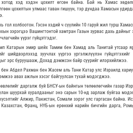
хотод хэд хэдэн цохилт өгсөн байна. Бай нь Хамас хөдөл
лгөөн цохилтын улмаас таван гишүүн, тэр дундаа Хамасын удирд
э.
ь гол холбоотон. Гэсэн хэдий ч сүүлийн 10 гаруй жил турш Хамас
охын зэрэгцээ Вашингтонтой хамтран Газын зурвас дахь дайныг 
члагчийн үүрэг гүйцэтгэдэг.
мп Катарын эмир шейх Тамим бен Хамад аль Танитай утсаар я
йг шийдвэрлэхэд зуучлах үүргээ үргэлжлүүлэн гүйцэтгэхийг 
дыг эрс буруушааж, Дохад дэмжсэн байр суурийг илэрхийлжээ.
бен Абдел Рахман бен Жасем аль Тани Катар улс Израилд хариу
 хэмжээ авах ажлын хэсэг байгуулсан тухай мэдэгджээ.
зөвлөлийг даргалж буй БНСУ-ын байнгын төлөөлөгчийн газар Из
уулан шуурхай хуралдааныг энэ сарын 10-нд зарлаж буйгаа мэдэ
үсэлтийг Алжир, Пакистан, Сомали зэрэг улс гаргасан байна. И
, Казахстан, Франц, НҮБ-ын ерөнхий нарийн бичгийн дарга, Ром