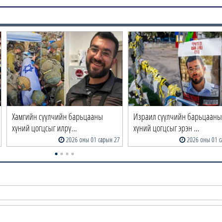
Хамгийн сүүлчийн барьцааны
Израил сүүлчийн барьцааны
хүний цогцсыг илрү…
хүний цогцсыг эрэн …
2026 оны 01 сарын 27
2026 оны 01 с