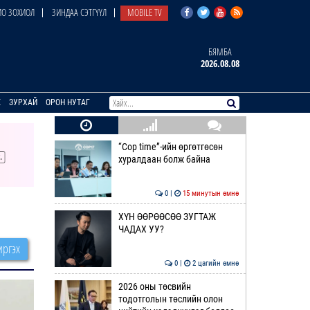
О ЗОХИОЛ
ЗИНДАА СЭТГҮҮЛ
MOBILE TV
БЯМБА
2026.08.08
E
ЗУРХАЙ
ОРОН НУТАГ
“Cop time”-ийн өргөтгөсөн
хуралдаан болж байна
0 |
15 минутын өмнө
ХҮН ӨӨРӨӨСӨӨ ЗУГТАЖ
ЧАДАХ УУ?
ргэх
0 |
2 цагийн өмнө
2026 оны төсвийн
тодотголын төслийн олон