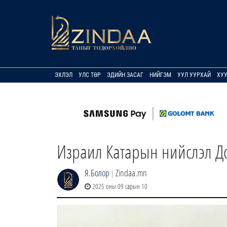
ЭХЛЭЛ
УЛС ТӨР
ЭДИЙН ЗАСАГ
НИЙГЭМ
УУЛ УУРХАЙ
ХУ
Израил Катарын нийслэл До
Я.Болор
Zindaa.mn
|
2025 оны 09 сарын 10