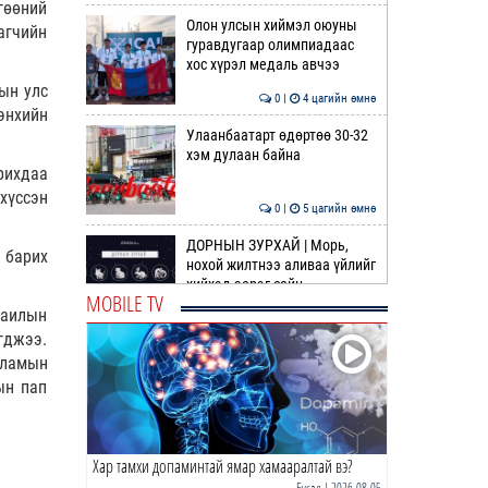
гөөний
Олон улсын хиймэл оюуны
агчийн
гуравдугаар олимпиадаас
хос хүрэл медаль авчээ
ын улс
0 |
4 цагийн өмнө
энхийн
Улаанбаатарт өдөртөө 30-32
хэм дулаан байна
рихдаа
хүссэн
0 |
5 цагийн өмнө
ДОРНЫН ЗУРХАЙ | Морь,
 барих
нохой жилтнээ аливаа үйлийг
хийхэд эерэг сайн
MOBILE TV
раилын
0 |
5 цагийн өмнө
гджээ.
ӨГЛӨӨНИЙ МЭНД!
сламын
ын пап
0 |
6 цагийн өмнө
Хар тамхи допаминтай ямар хамааралтай вэ?
Барселона | Солилцоо
наймаа дагасан том
Бусад
| 2026-08-05