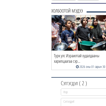
ХОЛБООТОЙ МЭДЭЭ
Турк улс Израилтай худалдааны
харилцаагаа сэр…
2026 оны 01 сарын 30
Сэтгэгдэл (
2
)