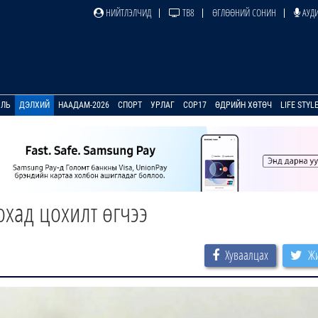
НИЙТЛЭЛЧИД
ТВ8
ӨГЛӨӨНИЙ СОНИН
АУДИ
УЛЬ
ДЭЛХИЙ
НААДАМ-2026
СПОРТ
УРЛАГ
COP17
ӨДРИЙН ХӨТӨЧ
LIFE STYL
хад цохилт өгчээ
Хуваалцах
Жи