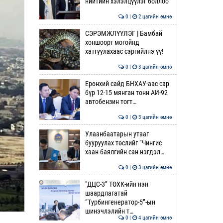
нийтийн хэлэлцүүлэг боллоо
0 |
2 цагийн өмнө
СЭРЭМЖЛҮҮЛЭГ | Бамбай
хоншоорт могойнд
хатгуулахаас сэргийлнэ үү!
0 |
3 цагийн өмнө
Ерөнхий сайд БНХАУ-аас сар
бүр 12-15 мянган тонн АИ-92
автобензин тогт…
0 |
3 цагийн өмнө
Улаанбаатарын утааг
бууруулах төслийг “Чингис
хаан баялгийн сан нэгдэл…
0 |
3 цагийн өмнө
"ДЦС-3” ТӨХК-ийн нэн
шаардлагатай
“Турбингенератор-5”-ын
шинэчлэлийн т…
0 |
4 цагийн өмнө