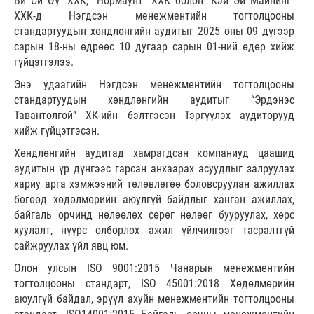
Ви Си Өү” ХХК, “Нормаунт” ХХК болон “Кэй Эй Майнинг”
ХХК-д Нэгдсэн менежментийн тогтолцооны
стандартуудын хөндлөнгийн аудитыг 2025 оны 09 дүгээр
сарын 18-ны өдрөөс 10 дугаар сарын 01-ний өдөр хийж
гүйцэтгэлээ.
Энэ удаагийн Нэгдсэн менежментийн тогтолцооны
стандартуудын хөндлөнгийн аудитыг “Эрдэнэс
Тавантолгой” ХК-ийн бэлтгэсэн Тэргүүлэх аудиторууд
хийж гүйцэтгэсэн.
Хөндлөнгийн аудитад хамрагдсан компаниуд цаашид
аудитын үр дүнгээс гарсан анхаарах асуудлыг залруулах
хариу арга хэмжээний төлөвлөгөө боловсруулан ажиллах
бөгөөд хөдөлмөрийн аюулгүй байдлыг ханган ажиллах,
байгаль орчинд нөлөөлөх сөрөг нөлөөг бууруулах, хөрс
хуулалт, нүүрс олборлох ажил үйлчилгээг тасралтгүй
сайжруулах үйл явц юм.
Олон улсын ISO 9001:2015 Чанарын менежментийн
тогтолцооны стандарт, ISO 45001:2018 Хөдөлмөрийн
аюулгүй байдал, эрүүл ахуйн менежментийн тогтолцооны