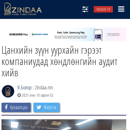
Mobile TV
НИЙТЛЭЛЧИД
ТВ8
Цанхийн зүүн уурхайн гэрээт
ӨГЛӨӨНИЙ СОНИН
АУДИО ЗОХИОЛ
компаниудад хөндлөнгийн аудит
ЗИНДАА СЭТГҮҮЛ
хийв
Я.Болор
Zindaa.mn
|
2025 оны 10 сарын 02
Хуваалцах
Жиргэх