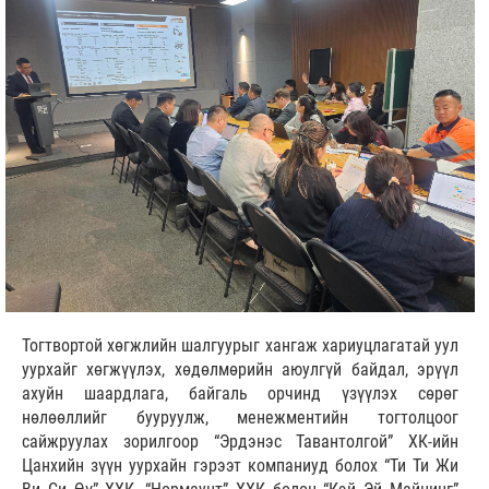
Тогтвортой хөгжлийн шалгуурыг хангаж хариуцлагатай уул
уурхайг хөгжүүлэх, хөдөлмөрийн аюулгүй байдал, эрүүл
ахуйн шаардлага, байгаль орчинд үзүүлэх сөрөг
нөлөөллийг бууруулж, менежментийн тогтолцоог
сайжруулах зорилгоор “Эрдэнэс Тавантолгой” ХК-ийн
Цанхийн зүүн уурхайн гэрээт компаниуд болох “Ти Ти Жи