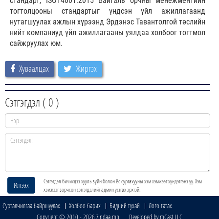
стандарт, ISO14001:2015 Байгаль орчны менежментийн
тогтолцооны стандартыг үндсэн үйл ажиллагаанд
нутагшуулах ажлын хүрээнд Эрдэнэс Тавантолгой төслийн
нийт компаниуд үйл ажиллагааны уялдаа холбоог тогтмол
сайжруулах юм.
Хуваалцах
Жиргэх
Сэтгэгдэл (
0
)
Сэтгэгдэл бичихдээ хууль зүйн болон ёс суртахууны хэм хэмжээг хүндэтгэнэ үү. Хэм
Илгээх
хэмжээг зөрчсөн сэтгэгдэлийг админ устгах эрхтэй.
Сурталчилгаа байршуулах
Холбоо барих
Бидний тухай
Лого татах
Copyright © 2010 - 2026 Zindaa.mn Developed by mCast LLC