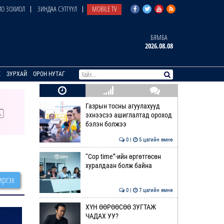
О ЗОХИОЛ
ЗИНДАА СЭТГҮҮЛ
MOBILE TV
БЯМБА
2026.08.08
E
ЗУРХАЙ
ОРОН НУТАГ
Газрын тосны агуулахууд
эхнээсээ ашиглалтад ороход
бэлэн болжээ
0 |
5 цагийн өмнө
“Cop time”-ийн өргөтгөсөн
хуралдаан болж байна
ргэх
0 |
7 цагийн өмнө
ХҮН ӨӨРӨӨСӨӨ ЗУГТАЖ
ЧАДАХ УУ?