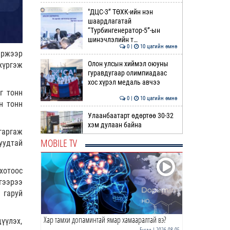
"ДЦС-3” ТӨХК-ийн нэн
шаардлагатай
“Турбингенератор-5”-ын
шинэчлэлийн т…
0 |
10 цагийн өмнө
иржээр
Олон улсын хиймэл оюуны
хүргэж
гуравдугаар олимпиадаас
хос хүрэл медаль авчээ
г тонн
0 |
10 цагийн өмнө
н тонн
Улаанбаатарт өдөртөө 30-32
хэм дулаан байна
гаргаж
MOBILE TV
уудтай
0 |
11 цагийн өмнө
ДОРНЫН ЗУРХАЙ | Морь,
хотоос
нохой жилтнээ аливаа үйлийг
гээрээ
хийхэд эерэг сайн
 гаруй
0 |
11 цагийн өмнө
Хар тамхи допаминтай ямар хамааралтай вэ?
ӨГЛӨӨНИЙ МЭНД!
үүлэх,
Бусад
| 2026-08-05