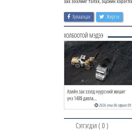
зах зээлийг тэлэх, эцсийн хэрэгл
Хуваалцах
Жиргэх
ХОЛБООТОЙ МЭДЭЭ
Азийн зах зээлд нүүрсний жишиг
үнэ 148$ давла…
2026 оны 06 сарын 09
Сэтгэгдэл (
0
)