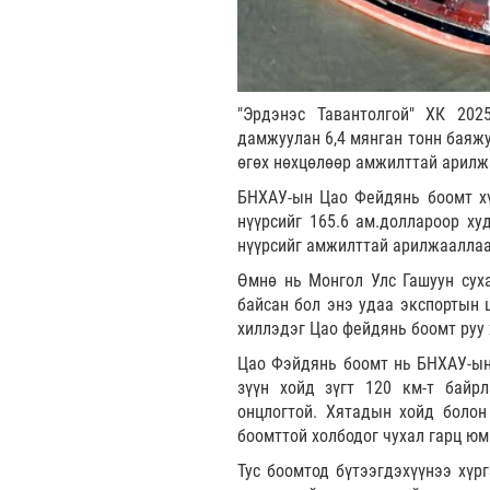
"Эрдэнэс Тавантолгой" ХК 20
дамжуулан 6,4 мянган тонн баяж
өгөх нөхцөлөөр амжилттай арилж
БНХАУ-ын Цао Фейдянь боомт хү
нүүрсийг 165.6 ам.доллароор ху
нүүрсийг амжилттай арилжааллаа
Өмнө нь Монгол Улс Гашуун суха
байсан бол энэ удаа экспортын 
хиллэдэг Цао фейдянь боомт руу 
Цао Фэйдянь боомт нь БНХАУ-ын 
зүүн хойд зүгт 120 км-т байрл
онцлогтой. Хятадын хойд болон
боомттой холбодог чухал гарц юм
Тус боомтод бүтээгдэхүүнээ хүр