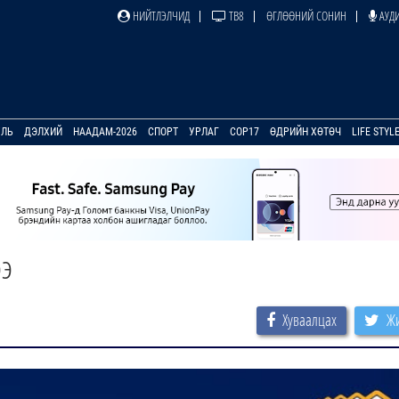
НИЙТЛЭЛЧИД
ТВ8
ӨГЛӨӨНИЙ СОНИН
АУДИ
УЛЬ
ДЭЛХИЙ
НААДАМ-2026
СПОРТ
УРЛАГ
COP17
ӨДРИЙН ХӨТӨЧ
LIFE STYL
ээ
Хуваалцах
Жи