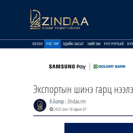
ЭХЛЭЛ
УЛС ТӨР
ЭДИЙН ЗАСАГ
НИЙГЭМ
УУЛ УУРХАЙ
ХУ
Экспортын шинэ гарц нээл
Я.Болор
Zindaa.mn
|
2025 оны 10 сарын 07