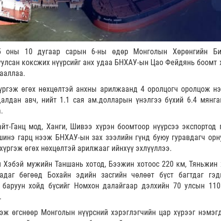
25 оны 10 дугаар сарын 6-ны өдөр Монголын Хөрөнгийн Б
уулсан коксжих нүүрсийг анх удаа БНХАУ-ын Цао Фейдянь боомт 
ааллаа.
ргэж өгөх нөхцөлтэй анхны арилжаанд 4 оролцогч оролцож нэ
далдан авч, нийт 1.1 сая ам.долларын үнэлгээ бүхий 6.4 мянга
.
йт-Ганц мод, Ханги, Шивээ хүрэн боомтоор нүүрсээ экспортод 
шинэ гарц нээж БНХАУ-ын зах зээлийн гүнд буюу гуравдагч орн
хүргэж өгөх нөхцөлтэй арилжааг ийнхүү эхлүүллээ.
Хэбэй мужийн Таншань хотод, Бээжин хотоос 220 км, Тяньжин 
адаг бөгөөд Бохайн эдийн засгийн чөлөөт бүст багтдаг гэд
 баруун хойд бүсийг Номхон далайгаар дэлхийн 70 улсын 110
.
гэж өгснөөр Монголын нүүрсний хэрэглэгчийн цар хүрээг нэмэгд