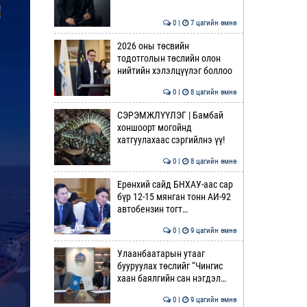
0 |
7 цагийн өмнө
2026 оны төсвийн
тодотголын төслийн олон
нийтийн хэлэлцүүлэг боллоо
0 |
8 цагийн өмнө
СЭРЭМЖЛҮҮЛЭГ | Бамбай
хоншоорт могойнд
хатгуулахаас сэргийлнэ үү!
0 |
8 цагийн өмнө
Ерөнхий сайд БНХАУ-аас сар
бүр 12-15 мянган тонн АИ-92
автобензин тогт…
0 |
9 цагийн өмнө
Улаанбаатарын утааг
бууруулах төслийг “Чингис
хаан баялгийн сан нэгдэл…
0 |
9 цагийн өмнө