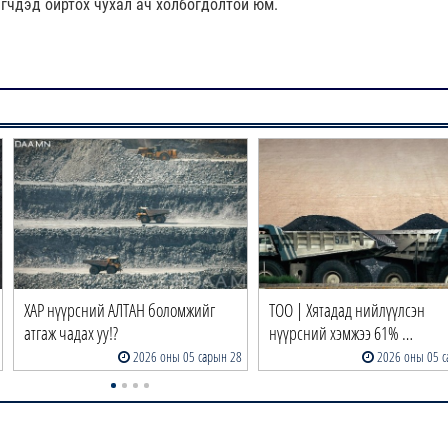
эгчдэд ойртох чухал ач холбогдолтой юм.
ХАР нүүрсний АЛТАН боломжийг
ТОО | Хятадад нийлүүлсэн
атгаж чадах уу!?
нүүрсний хэмжээ 61% …
2026 оны 05 сарын 28
2026 оны 05 с