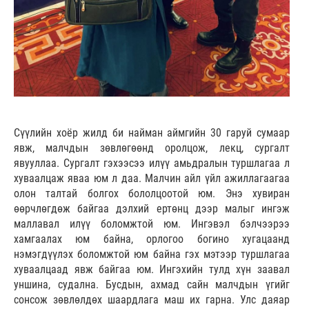
Сүүлийн хоёр жилд би найман аймгийн 30 гаруй сумаар
явж, малчдын зөвлөгөөнд оролцож, лекц, сургалт
явууллаа. Сургалт гэхээсээ илүү амьдралын туршлагаа л
хуваалцаж яваа юм л даа. Малчин айл үйл ажиллагаагаа
олон талтай болгох бололцоотой юм. Энэ хувиран
өөрчлөгдөж байгаа дэлхий ертөнц дээр малыг ингэж
маллавал илүү боломжтой юм. Ингэвэл бэлчээрээ
хамгаалах юм байна, орлогоо богино хугацаанд
нэмэгдүүлэх боломжтой юм байна гэх мэтээр туршлагаа
хуваалцаад явж байгаа юм. Ингэхийн тулд хүн заавал
уншина, судална. Бусдын, ахмад сайн малчдын үгийг
сонсож зөвлөлдөх шаардлага маш их гарна. Улс даяар