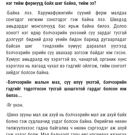
нэг тийм фермүүд байх шиг байна, тийм ээ?
-Байна лээ. Харумафүжигийн сүүний ферм малдаа
сонгодог хөгжим сонсгодог гэж байна лээ. Шведэд
амьдардаг монголчууд бас ярьж байна билээ. Долоо
хоногт нэг өдөр бэлчээрийн үнээний сүү зардаг тусгай
дэлгүүрт бидний дээр үеийн бидон бариад дугаарладаг
байсан шиг тэндэхийн хүмүүс дараалал үүсгээд
бэлчээрийн үхрийн сүү авахаар зогсож байдаг юм гэсэн.
Хүмүүс амьдралд юу хэрэгтэй вэ, чанартай, органик хүнс
хэрэглэх нь яагаад чухал вэ гэдгийг ойлгож, тийм сонголт
хийдэг болсон байна.
-Бэлчээрийн малын мах, сүү илүү үнэтэй, бэлчээрийн
гэдгийг тодотгосон тусгай шошготой гардаг болсон юм
билээ...
-Яг үнэн.
-Шинэ зууны мал аж ахуй нь бэлчээрийн мал аж ахуй байх
болно гэж судлаачид үздэг болсон байна. Өөрийгөө нөхөн
төлжүүлэхээс гадна байгалиа ч нөхөн сэргээдэг аж ахуй
гэж үздэг болж. Мал бэлчээрт гарч өвс ургамлаа идэнгээ