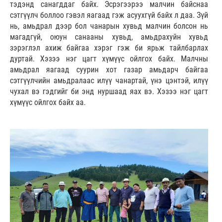
тэдэнд санагддаг байх. Эсрэгээрээ малчин байснаа
сэтгүүлч боллоо гэвэл яагаад гэж асуухгүй байх л даа. Зүй
нь, амьдрал дээр бол чанарын хувьд малчин болсон нь
магадгүй, оюун санааны хувьд, амьдрахуйн хувьд
зэрэглэл ахиж байгаа хэрэг гэж би ярьж тайлбарлах
дуртай. Хэзээ нэг цагт хүмүүс ойлгох байх. Малчны
амьдрал яагаад суурин хот газар амьдарч байгаа
сэтгүүлчийн амьдралаас илүү чанартай, үнэ цэнтэй, илүү
чухал вэ гэдгийг би энд нуршаад яах вэ. Хэзээ нэг цагт
хүмүүс ойлгох байх аа.