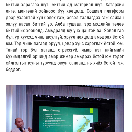
битгий хэрэглээ шүт. Битгий эд материал шүт. Хэтэрхий
өнгө, мөнгөний хойноос бүү хөөцөлд. Сошиал платформ
дээр ухаантай хүн болох гэж, эсвэл таалагдах гэж сайхан
залуу насаа битгий үр. Алба тушаал, эрх мэдлийн төлөө
битгий их хөөцөлд. Амьдралд юу үнэ цэнтэй вэ. Яавал гэр
бүл, үр хүүхэд чинь аюулгүй, эрүүл нөхцөлд амьдрах ёстой
юм. Тэд чинь яагаад эрүүл, цэвэр хүнс хэрэглэх ёстой юм.
Танай гэр бүл яагаад стрессгүй, ямар нэг нийгмийн
бухимдалгүй орчинд амар жимэр амьдрах ёстой юм гэдэг
ойлголтыг юуны түрүүнд оюун санаанд нь хийх ёстой гэж
боддог.