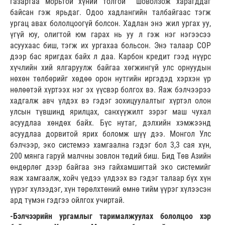
газартаа морьтой хүний толгой шоволзож харагддаг
байсан гэж ярьдаг. Одоо хадлангийн талбайгаас тэгж
ургац авах бололцоогүй болсон. Хадлан энэ жил ургах уу,
үгүй юу, олигтой юм гарах нь уу л гэж нэг нэгээсээ
асуухаас биш, тэгж их ургахаа больсон. Энэ талаар СОР
дээр бас яригдах байх л даа. Карбон кредит гээд нүүрс
хүчлийн хий ялгаруулж байгаа хөгжингүй улс орнуудын
нөхөн төлбөрийг хөдөө орон нутгийн иргэдэд хэрхэн үр
нөлөөтэй хүртээх нэг эх үүсвэр болгох вэ. Яаж бэлчээрээ
хадгалж авч үлдэх вэ гэдэг зохицуулалтыг хүртэл олон
улсын түвшинд ярилцах, санхүүжилт зэрэг маш чухал
асуудлаа хөндөх байх. Бүс нутаг, дэлхийн хэмжээнд
асуудлаа дорвитой ярих боломж шүү дээ. Монгол Улс
бэлчээр, эко системээ хамгаална гэдэг бол 3,3 сая хүн,
200 мянга гаруй малчны зовлон төдий биш. Бид Төв Азийн
өндөрлөг дээр байгаа энэ гайхамшигтай эко системийг
яаж хамгаалж, хойч үедээ үлдээх вэ гэдэг талаар бүх хүн
үүрэг хүлээдэг, хүн төрөлхтөний өмнө тийм үүрэг хүлээсэн
ард түмэн гэдгээ ойлгох учиртай.
-Бэлчээрийн ургамлыг тарималжуулах бололцоо хэр