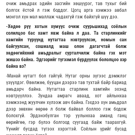
очиж амьдрах эдийн засгийн хөшүүрэг, тав тухыг бий
болгох ёстой л гэж боддог. Цогц арга хэмжээ авбал
монгол хүн мал маллаж чадахгүй гэж байхгүй шүү дээ.
-Хөдөө рүү хотын хүмүүс очиж суурьшихад соёлын
солилцоо бас хамт явж байна л даа. Та старлинкийг
хамгийн түрүүнд нутагтаа нэвтрүүлсэн, номын сан
байгуулсан, сошиалд маш олон дагагчтай болж
хөдөөгийхний амьдралыг сурталчилж байна гэх мэт
жишээ байна. Эдгээрийг түгээмэл бүрдүүлэх бололцоо хэр
байна вэ?
-Манай нутагт бол гайгүй. Нутаг орны зүгээс дэмжлэг
үзүүлдэг. Өвөлжөө, бууцан дээрээ тав тухтай байр бариад
амьдарч байна. Нутагтаа старлинк хамгийн эхэнд
нэвтрүүллээ. Зундаа амрагч аваад, хот айлынхаа
хэмжээнд жуулчин хүлээж авч байна. Гэхдээ хүн амьдрал
дээр зөвхөн өөрөө л болж байвал боллоо гэж бодож
болохгүй. Эрдэнэбулган тэр уулынхаа аманд ганц
өөрийгөө, гэр бүлээ болгоод суугаад байж таарахгүй.
Үүнийг бусдад түгээх хэрэгтэй. Соёлын үрийг бусад