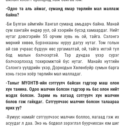
-Одоо та аль аймаг, суманд ямар төрлийн мал маллаж
байна?
-Би Булган аймгийн Хангал суманд амьдарч байна. Манай
сум хангайн өндөр уул, ой хээрийн бүсэд хамаардаг. Нийт
нутаг дэвсгэрийн 55 орчим хувь нь ой, тайга. Сэлэнгэ
мөрний хөвөө, Бүрэнхааны нуруу дагуу нутаг. Том голын
ай сав учраас бүдүүн өвс ургамалтай, ой, тайга ихтэй тул
бод малын бэлчээртэй. Тэр дундаа үхэр сүрэг
бэлчээрлэхэд тохиромжтой бүс нутаг. Манайх нутгийн
Сэлэнгэ үүлдрийн үхэр, Дорнодын Хөлөнбуйр сумын барга
хонь гэсэн хоёр төрлийн мал малладаг.
-Таныг МҮОНТВ-ийн сэтгүүлч байсан гэдгээр маш олон
хүн танина. Одоо малчин болсон гэдгээр нь бас олон нийт
мэдэх болсон. Зарим нь яагаад сэтгүүлч хүн малчин
болов гэж гайхдаг. Сэтгүүлчээс малчин болсон талаараа
ярих уу?
-Хүмүүс намайг сэтгүүлчээс малчин боллоо, яагаад гэж их
асуудаг л даа. Энэ нь бодвол зэрэглэл буурчихсан юм шиг