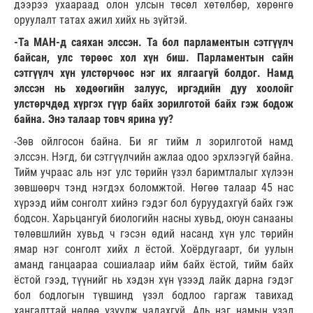
дээрээ ухаараад олон улсын төсөл хөтөлбөр, хөрөнгө
оруулалт татах ажил хийх нь зүйтэй.
-Та МАН-д саяхан элссэн. Та бол парламентын сэтгүүлч
байсан, улс төрөөс хол хүн биш. Парламентын сайн
сэтгүүлч хүн улстөрчөөс нэг их ялгаагүй болдог. Намд
элссэн нь хөдөөгийн залуус, иргэдийн дуу хоолойг
улстөрчдөд хүргэх гүүр байх зорилготой байх гэж бодож
байна. Энэ талаар товч ярина уу?
-Зөв ойлгосон байна. Би яг тийм л зорилготой намд
элссэн. Нэгд, би сэтгүүлчийн ажлаа одоо эрхлээгүй байна.
Тийм учраас аль нэг улс төрийн үзэл баримтлалыг хүлээн
зөвшөөрч тэнд нэгдэх боломжтой. Нөгөө талаар 45 нас
хүрээд ийм сонголт хийнэ гэдэг бол буруудахгүй байх гэж
бодсон. Харьцангуй биологийн насны хувьд, оюун санааны
төлөвшлийн хувьд ч гэсэн өдий насанд хүн улс төрийн
ямар нэг сонголт хийх л ёстой. Хоёрдугаарт, би уулын
аманд ганцаараа сошиалаар ийм байх ёстой, тийм байх
ёстой гээд, түүнийг нь хэдэн хүн үзээд лайк дарна гэдэг
бол бодлогын түвшинд үзэл бодлоо гаргаж тавихад
хангалттай нөлөө үзүүлж чадахгүй. Аль нэг намын үзэл