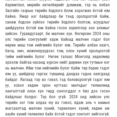
баримтлал, мөрийн хөтөлбөрийг дэмжиж, тэр нь ялбал
Засгийн газрын төрийн бодлого болж хэрэгжих ёстой юм
байна. Ямар нэг байдлаар би тэнд оролцоотой байж,
санаж бодсон зүйлээ төрийн бодлого болгож, асуудлыг
шийдүүлэх ёстой юм байна гэсэн зорилгоор энэ алхмыг
хийсэн. Гуравдугаарт, би малчин хүн. Өнгөрсөн 2024 оны
улс төрийн сонгуулийг харж байхад малчин гэдэг бол
өөрөө маш том нийгмийн бүлэг юм. Төрийн албан хаагч,
багш, эмч, инженерүүдээс том, олон хүний оролцоотой
тийм нийгмийн бүлэг. Нөгөө талаас Монголд хөдөлмөр
эрхэлж байгаа насанд хүрсэн нийт дөрвөн хүн тутмын нэг
нь малчин. Ийм том нийгмийн бүлэг байж төр барих гэдэг
юм уу, шийдвэр гаргах түвшинд дандаа гадна хаягдаад
байдаг. Яагаад тэр вэ гэвэл, тэд боловсролгүй гэдэг юм
уу, эсвэл хөдөө орон нутгаас малчдыг төлөөлөөд
хангалттай олон хүн төрд сонгогддог л биз дээ гэсэн
байдлаас болдог. Тэр бол үгүй. 2024 онд хийсэн улс
төрийн нэг том алдаа юу вэ гэвэл, ядаж аль ч намын
жагсаалтад малчин хүний, тариаланч хүний, хөдөө аж
ахуйн хүний төлөөлөл байх ёстой гэдэг сонголт хийгээгүй.