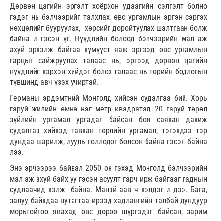
Дөрвөн цагийн эргэлт хоёрхон удаагийн сэлгэлт болно
гэдэг нь бэлчээрийг талхлах, өвс ургамлын эргэн сэргэх
нөхцөлийг бууруулах, хөрсийг доройтуулах шалтгаан болж
байна л гэсэн үг. Нүүдлийн болоод бэлчээрийн мал аж
ахуй эрхэлж байгаа хүмүүст яаж эргээд өвс ургамлын
гарцыг сайжруулах талаас нь, эргээд дөрвөн цагийн
нүүдлийг хэрхэн хийдэг болох талаас нь төрийн бодлогын
түвшинд авч үзэх учиртай.
Германы эрдэмтний Монголд хийсэн судалгаа бий. Хорь
гаруй жилийн өмнө нэг метр квадратад 20 гаруй төрөл
зүйлийн ургамал ургадаг байсан бол саяхан дахиж
судалгаа хийхэд тавхан төрлийн ургамал, тэгэхдээ тэр
дундаа шарилж, лууль голлодог болсон байна гэсэн байна
лээ.
Энэ эрчээрээ байвал 2050 он гэхэд Монголд бэлчээрийн
мал аж ахуй байх уу гэсэн асуулт гарч ирж байгааг гаднын
судлаачид хэлж байна. Манай аав ч хэлдэг л дээ. Бага,
залуу байхдаа нутагтаа ирээд хадлангийн талбай дундуур
морьтойгоо явахад өвс дөрөө шүргэдэг байсан, зарим