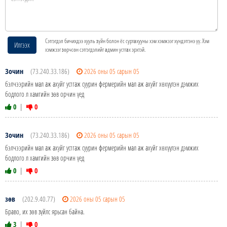
Сэтгэгдэл бичихдээ хууль зүйн болон ёс суртахууны хэм хэмжээг хүндэтгэнэ үү. Хэм
Илгээх
хэмжээг зөрчсөн сэтгэгдэлийг админ устгах эрхтэй.
Зочин
(73.240.33.186)
2026 оны 05 сарын 05
бэлчээрийн мал аж ахуйг устгаж суурин фермерийн мал аж ахуйг хөхүүлэн дэмжих
бодлого л хамгийн зөв орчин үед
0
|
0
Зочин
(73.240.33.186)
2026 оны 05 сарын 05
бэлчээрийн мал аж ахуйг устгаж суурин фермерийн мал аж ахуйг хөхүүлэн дэмжих
бодлого л хамгийн зөв орчин үед
0
|
0
зөв
(202.9.40.77)
2026 оны 05 сарын 05
Браво, их зөв зүйлс ярьсан байна.
3
|
0