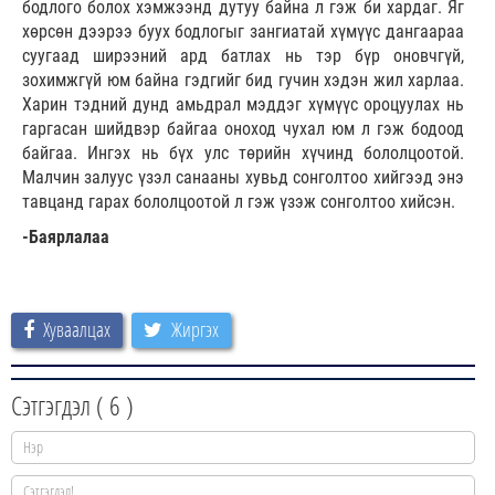
бодлого болох хэмжээнд дутуу байна л гэж би хардаг. Яг
хөрсөн дээрээ буух бодлогыг зангиатай хүмүүс дангаараа
суугаад ширээний ард батлах нь тэр бүр оновчгүй,
зохимжгүй юм байна гэдгийг бид гучин хэдэн жил харлаа.
Харин тэдний дунд амьдрал мэддэг хүмүүс ороцуулах нь
гаргасан шийдвэр байгаа оноход чухал юм л гэж бодоод
байгаа. Ингэх нь бүх улс төрийн хүчинд бололцоотой.
Малчин залуус үзэл санааны хувьд сонголтоо хийгээд энэ
тавцанд гарах бололцоотой л гэж үзэж сонголтоо хийсэн.
-Баярлалаа
Хуваалцах
Жиргэх
Сэтгэгдэл (
6
)