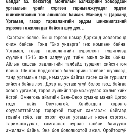
байдаг вэ. Хөххотод Монголын бэлчээрийн ховордсон
ургамлын үрийг сэргээн тарималжуулдаг эрдэм
шинжилгээний төв ажиллаж байсан. Манайд ч Дарханд
Ургамал, газар тариалангийн эрдэм шинжилгээний
хүрээлэн ажилладаг байсан шүү дээ...
-Сэргээж болно. Би өнгөрсөн намар Дарханд зөвлөгөөнд
очиж байсан. Тэнд “Био ундарга” гэж компани байна.
Ургамал, газар тариалангийн хүрээлэнг түшиглээд
сүүлийн 15-16 жил залуучууд тийм ажил хийж байна.
Айлын хашсан хадлангийн талбайд туршилт хийсэн юм
байна. Шингэн бордоогоор бэлчээрийн талбайг шүршээд,
тэнд ургамлын гарц нэмэгдэж байгаа гэсэн сайн туршилт
хийсэн байна лээ. Дээр нь устаж үгүй болох гээд байгаа
ховор ургамал, төрөл зүйлийг тарималжуулах ажлыг хийх
ёстой. Өмнөговь аймгийн Баян-Овоо суманд манай Цогоо
гэдэг найз Оюутолгой, Ханбогдын хөрөнгө
оруулалттайгаар тодорхой газрыг хамгаалж байгаад
говийн гоёо, заг зэрэг чухал ургамлыг нөхөн сэргээх,
тарималжуулах, хамгаалах зурвас талбай байгуулж
ажиллаж байна. Энэ бол бололцоотой ажил. Оройтоогүй