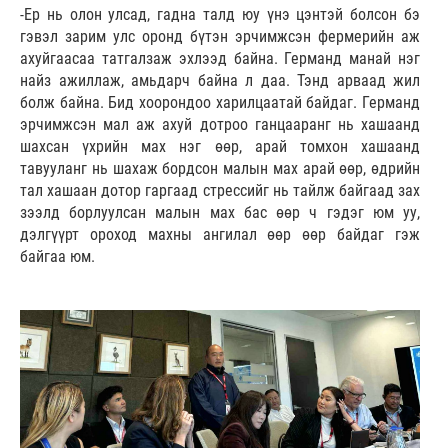
-Ер нь олон улсад, гадна талд юу үнэ цэнтэй болсон бэ
гэвэл зарим улс оронд бүтэн эрчимжсэн фермерийн аж
ахуйгаасаа татгалзаж эхлээд байна. Германд манай нэг
найз ажиллаж, амьдарч байна л даа. Тэнд арваад жил
болж байна. Бид хоорондоо харилцаатай байдаг. Германд
эрчимжсэн мал аж ахуй дотроо ганцааранг нь хашаанд
шахсан үхрийн мах нэг өөр, арай томхон хашаанд
тавууланг нь шахаж бордсон малын мах арай өөр, өдрийн
тал хашаан дотор гаргаад стрессийг нь тайлж байгаад зах
зээлд борлуулсан малын мах бас өөр ч гэдэг юм уу,
дэлгүүрт ороход махны ангилал өөр өөр байдаг гэж
байгаа юм.