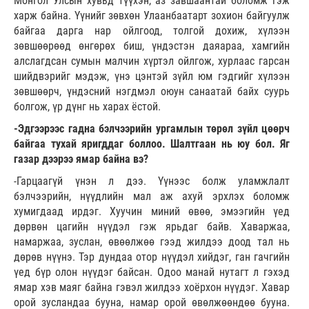
Монгол Улсын хувьд түүхэн, аз завшаантай боломж гэж
харж байна. Үүнийг зөвхөн Улаанбаатарт зохион байгуулж
байгаа дарга нар ойлгоод, толгой дохиж, хүлээн
зөвшөөрөөд өнгөрөх биш, үндэстэн даяараа, хамгийн
алслагдсан сумын малчин хүртэл ойлгож, хурлаас гарсан
шийдвэрийг мэдэж, үнэ цэнтэй зүйл юм гэдгийг хүлээн
зөвшөөрч, үндэсний нэгдмэл оюун санаатай байх суурь
болгож, үр дүнг нь харах ёстой.
-Эдгээрээс гадна бэлчээрийн ургамлын төрөл зүйл цөөрч
байгаа тухай яригддаг боллоо. Шалтгаан нь юу бол. Яг
газар дээрээ ямар байна вэ?
-Гарцаагүй үнэн л дээ. Үүнээс болж уламжлалт
бэлчээрийн, нүүдлийн мал аж ахуй эрхлэх боломж
хумигдаад ирдэг. Хуучин миний өвөө, эмээгийн үед
дөрвөн цагийн нүүдэл гэж ярьдаг байв. Хаваржаа,
намаржаа, зуслан, өвөөлжөө гээд жилдээ доод тал нь
дөрөв нүүнэ. Тэр дундаа отор нүүдэл хийдэг, ган гачгийн
үед бүр олон нүүдэг байсан. Одоо манай нутагт л гэхэд
ямар хэв маяг байна гэвэл жилдээ хоёрхон нүүдэг. Хавар
орой зусландаа бууна, намар орой өвөлжөөндөө бууна.