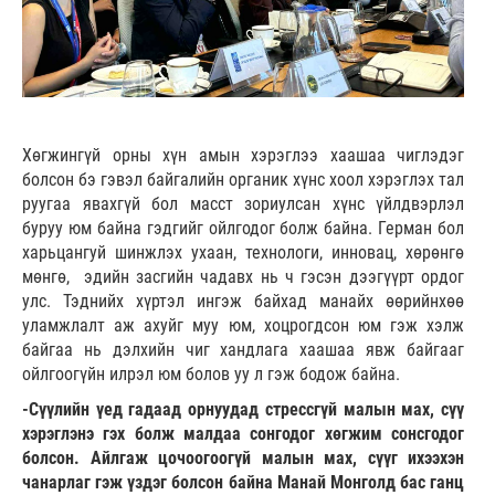
Хөгжингүй орны хүн амын хэрэглээ хаашаа чиглэдэг
болсон бэ гэвэл байгалийн органик хүнс хоол хэрэглэх тал
руугаа явахгүй бол масст зориулсан хүнс үйлдвэрлэл
буруу юм байна гэдгийг ойлгодог болж байна. Герман бол
харьцангуй шинжлэх ухаан, технологи, инновац, хөрөнгө
мөнгө, эдийн засгийн чадавх нь ч гэсэн дээгүүрт ордог
улс. Тэднийх хүртэл ингэж байхад манайх өөрийнхөө
уламжлалт аж ахуйг муу юм, хоцрогдсон юм гэж хэлж
байгаа нь дэлхийн чиг хандлага хаашаа явж байгааг
ойлгоогүйн илрэл юм болов уу л гэж бодож байна.
-Сүүлийн үед гадаад орнуудад стрессгүй малын мах, сүү
хэрэглэнэ гэх болж малдаа сонгодог хөгжим сонсгодог
болсон. Айлгаж цочоогоогүй малын мах, сүүг ихээхэн
чанарлаг гэж үздэг болсон байна Манай Монголд бас ганц