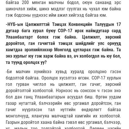
байгаа 200 мянган малчны бодол, оюун санаанд эрс
шинэчлэл хийж, шинэ мэдлэг суулгах нь чухал юм байна
гэж бодсоны үүднээс ийм ажил хийгээд байгаа юм.
-НҮБ-ын Цөлжилттэй Тэмцэх Конвенцийн Талуудын 17
дугаар бага хурал буюу COP-17 ирэх наймдугаар сард
Улаанбаатарт болох гэж байна. Цөлжилт, хөрсний
доройтол, ган гачигтай тэмцэх шийдлийг улс орнууд
хамтдаа эрэлхийлэхээр Монголд цугларах гэж байна. Та
энэ хурлыг юу гэж харж байна вэ, ач холбогдол нь юу бол,
та түүнд оролцох уу?
-Би малчин хүнийхээ хувьд хуралд оролцоно гэсэн
бодолтой байгаа. Оролцох хүсэлтээ өгсөн. COP-17 хурлын
гол гурван чиглэл нь цөлжилт, ган гачиг, хөрсний
доройтолтой холбоотой. Нэрнээс нь сонссон ч гэсэн энэ
бол дан ганц Улаанбаатарын асуудал биш. Өргөн уудам
газар нутагтай, бэлчээрийн өвс ургамал доройтсон, ган
гачиг нүүрлэсэн тал нутгийн өндөрлөгт байгаа
монголчууд, ялангуяа малчидтай хамгийн их холбоотой.
Газрын доройтол хаана байна гэвэл өвс ургамал, бэлчээр,
ус, малын тоо толгойтой холбоотой. Дөрвөн цагийн