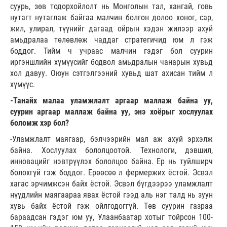
суурь, зөв тодорхойлолт нь Монголын тал, хангай, говь
нутагт нутаглаж байгаа малчин болгон долоо хоног, сар,
жил, улирал, түүнийг дагаад ойрын хэдэн жилээр ахуй
амьдралаа төлөвлөж чаддаг стратегичид юм л гэж
боддог. Тийм ч учраас малчин гэдэг бол суурин
иргэншлийн хүмүүсийг бодвол амьдралын чанарын хувьд
хол давуу. Оюун сэтгэлгээний хувьд шат ахисан тийм л
хүмүүс.
-Танайх малаа уламжлалт аргаар маллаж байна уу,
суурин аргаар маллаж байна уу, энэ хоёрыг хослуулах
боломж хэр бол?
-Уламжлалт маягаар, бэлчээрийн мал аж ахуй эрхэлж
байна. Хослуулах бололцоотой. Технологи, дэвшил,
инновацийг нэвтрүүлэх бололцоо байна. Ер нь туйлширч
болохгүй гэж боддог. Ерөөсөө л фермержих ёстой. Эсвэл
хагас эрчимжсэн байх ёстой. Эсвэл бүгдээрээ уламжлалт
нүүдлийн маягаараа явах ёстой гээд аль нэг талд нь зуун
хувь байх ёстой гэж ойлгодоггүй. Төв суурин газраа
бараадсан гэдэг юм уу, Улаанбаатар хотыг тойрсон 100-