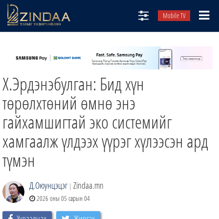
Mobile TV
НИЙТЛЭЛЧИД
ТВ8
Х.Эрдэнэбулган: Бид хүн
ӨГЛӨӨНИЙ СОНИН
АУДИО ЗОХИОЛ
төрөлхтөний өмнө энэ
ЗИНДАА СЭТГҮҮЛ
гайхамшигтай эко системийг
хамгаалж үлдээх үүрэг хүлээсэн ард
түмэн
Д.Оюунцэцэг
Zindaa.mn
|
2026 оны 05 сарын 04
Хуваалцах
Жиргэх