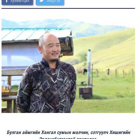
Булган аймгийн Хангал сумын малчин, сэтгүүлч Хишигийн