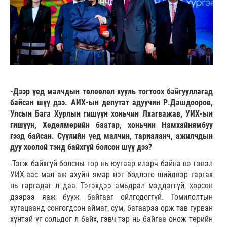
-Дээр үед малчдын төлөөлөл хууль тогтоох байгууллагад
байсан шүү дээ. АИХ-ын депутат адуучин Р.Дашдооров,
Улсын Бага Хурлын гишүүн хоньчин Лхагважав, УИХ-ын
гишүүн, Хөдөлмөрийн баатар, хоньчин Намхайнямбуу
гээд байсан. Сүүлийн үед малчин, тариаланч, ажилчдын
дуу хоолой тэнд байхгүй болсон шүү дээ?
-Тэгж байхгүй болсны гор нь юугаар илэрч байна вэ гэвэл
УИХ-аас мал аж ахуйн ямар нэг бодлого шийдвэр гаргах
нь гаргадаг л даа. Тэгэхдээ амьдрал мэддэггүй, хөрсөн
дээрээ яаж бууж байгааг ойлгодоггүй. Томилолтын
хугацаанд сонгогдсон аймаг, сум, багаараа орж тав гурван
хүнтэй үг сольдог л байх, гэвч тэр нь байгаа онож төрийн