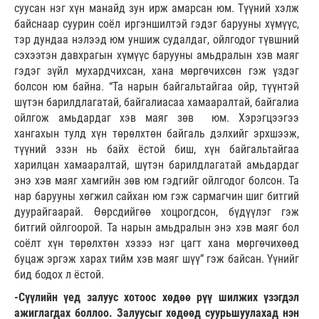
суусан нэг хүн манайд зун ирж амарсан юм. Түүний хэлж
байснаар суурин соёл иргэншилтэй гэдэг барууны хүмүүс,
тэр дундаа нэлээд юм уншиж судалдаг, ойлгодог түвшний
сэхээтэн давхрагын хүмүүс барууны амьдралын хэв маяг
гэдэг зүйл мухардчихсан, хана мөргөчихсөн гэж үздэг
болсон юм байна. “Та нарын байгальтайгаа ойр, түүнтэй
шүтэн барилдлагатай, байгалиасаа хамааралтай, байгалиа
ойлгож амьдардаг хэв маяг зөв юм. Хэрэгцээгээ
хангахын тулд хүн төрөлхтөн байгаль дэлхийг эрхшээж,
түүний эзэн нь байх ёстой биш, хүн байгальтайгаа
харилцан хамааралтай, шүтэн барилдлагатай амьдардаг
энэ хэв маяг хамгийн зөв юм гэдгийг ойлгодог болсон. Та
нар барууны хөгжил сайхан юм гэж сармагчин шиг битгий
дуурайгаарай. Өөрсдийгөө хоцрогдсон, бүдүүлэг гэж
битгий ойлгоорой. Та нарын амьдралын энэ хэв маяг бол
соёлт хүн төрөлхтөн хэзээ нэг цагт хана мөргөчихөөд
буцаж эргэж харах тийм хэв маяг шүү” гэж байсан. Үүнийг
бид бодох л ёстой.
-Сүүлийн үед залуус хотоос хөдөө рүү шилжих үзэгдэл
ажиглагдах боллоо. Залуусыг хөдөөд суурьшуулахад нэн