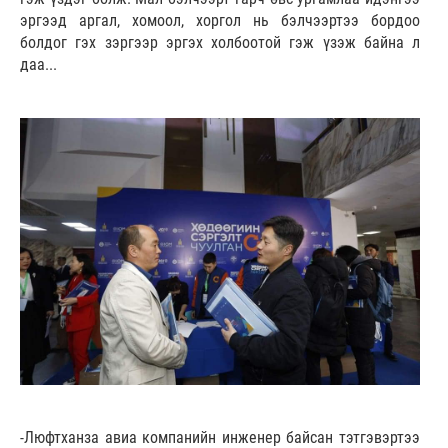
эргээд аргал, хомоол, хоргол нь бэлчээртээ бордоо
болдог гэх зэргээр эргэх холбоотой гэж үзэж байна л
даа...
-Люфтханза авиа компанийн инженер байсан тэтгэвэртээ