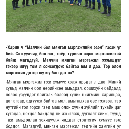
-Харин ч “Малчин бол мянган мэргэжлийн эзэн” гэсэн үг
бий. Сэтгүүлчид бол нэг, хоёр, гурвын зэрэг мэргэжилтэй
байж магадгүй. Малчин мянган мэргэжил эзэмшдэг
гэхээр илүү том л сонсогдож байгаа юм л даа. Тэр олон
мэргэжил дотор юу юу багтдаг вэ?
-Мянган мэргэжил гэж хүмүүс хэлж ярьдаг л даа. Миний
хувьд малчин бол өөрийнхөө амьдрал, оршихуйн байдалд
нөлөө үзүүлдэг байгаль болоод хүний нийгмийн харилцаа,
цаг агаар, адгуулж байгаа мал, амьтныхаа өвс тэжээл, тэр
нутгийн гол горхи гээд маш олон хүчин зүйлийг тухайн цаг
хугацаа, нөхцөл байдалд нь ажиглаж, дүгнэлт хийж, түүнд
аж амьдралаа зохицуулж чаддаг стратегич хүмүүс гэж
боддог. Магадгүй, мянган мэргэжил гэдгийн хамгийн уг