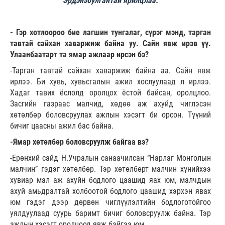
Эрдэнэбулгантай ярилцлаа.
- Гэр хотлоороо бие лагшин тунгалаг, сүрэг мэнд, тарган
тавтай сайхан хаваржиж байна уу. Сайн явж ирэв үү.
Улаанбаатарт та ямар ажлаар ирсэн бэ?
-Тарган тавтай сайхан хаваржиж байна аа. Сайн явж
ирлээ. Би хувь, хувьсгалын ажил хослуулаад л ирлээ.
Хадаг тавих ёслолд оролцох ёстой байсан, оролцлоо.
Засгийн газраас малчид, хөдөө аж ахуйд чиглэсэн
хөтөлбөр боловсруулах ажлын хэсэгт би орсон. Түүний
бичиг цаасны ажил бас байна.
-Ямар хөтөлбөр боловсруулж байгаа вэ?
-Ерөнхий сайд Н.Учралын санаачилсан “Нарлаг Монголын
малчин” гэдэг хөтөлбөр. Тэр хөтөлбөрт малчин хүнийхээ
хувиар мал аж ахуйн бодлого цаашид яах юм, малчдын
ахуй амьдралтай холбоотой бодлого цаашид хэрхэн явах
юм гэдэг дээр дөрвөн чиглүүлэлтийн бодлоготойгоо
уялдуулаад суурь баримт бичиг боловсруулж байна. Тэр
ажлын хэсэгт оролцоод явж байгаа юм.