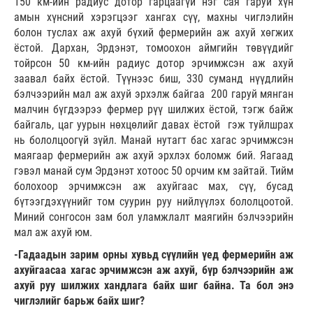
150 км-ийн радиус дотор гарцаагүй нэг сая гаруй хүн
амын хүнсний хэрэгцээг хангах сүү, махны чиглэлийн
болон туслах аж ахуй бүхий фермерийн аж ахуй хөгжих
ёстой. Дархан, Эрдэнэт, томоохон аймгийн төвүүдийг
тойрсон 50 км-ийн радиус дотор эрчимжсэн аж ахуй
заавал байх ёстой. Түүнээс биш, 330 суманд нүүдлийн
бэлчээрийн мал аж ахуй эрхэлж байгаа 200 гаруй мянган
малчин бүгдээрээ фермер рүү шилжих ёстой, тэгж байж
байгаль, цаг уурын нөхцөлийг давах ёстой гэж туйлшрах
нь бололцоогүй зүйл. Манай нутагт бас хагас эрчимжсэн
маягаар фермерийн аж ахуй эрхлэх боломж бий. Яагаад
гэвэл манай сум Эрдэнэт хотоос 50 орчим км зайтай. Тийм
болохоор эрчимжсэн аж ахуйгаас мах, сүү, бусад
бүтээгдэхүүнийг том суурин руу нийлүүлэх бололцоотой.
Миний сонгосон зам бол уламжлалт маягийн бэлчээрийн
мал аж ахуй юм.
-Гадаадын зарим орны хувьд сүүлийн үед фермерийн аж
ахуйгаасаа хагас эрчимжсэн аж ахуй, бүр бэлчээрийн аж
ахуй руу шилжих хандлага байх шиг байна. Та бол энэ
чиглэлийг барьж байх шиг?