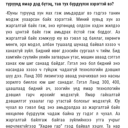
түрүүнд ямар дэд бүтэц, тав тух бүрдүүлэх хэрэгтэй вэ?
-Юуны түрүүнд хүн яах гэж амьдардаг вэ гэдгээ танин
мэдэж ухаарсан байх хэрэгтэй. Миний хувьд хүн аз
жаргалтай байх гэж, энэ ертөнцөд олдсон хэдэн жилдээ
үнэ цэнтэй байх гэж амьдрах ёстой гэж боддог. Аз
жаргалтай байх хэмжүүр юу вэ гэвэл эд баялаг, хөрөнгө
мөнгө, эрх мэдэл, албан тушаалд шунаад байвал хэзээ ч
ханахгүй зүйл. Бидний өвөг дээсийн сургаал ч тийм. Бид
хамгийн сүүлийн үеийн загварын утас, машин аваад сэтгэл
ханах юм шиг санаад байдаг. Гэтэл энэ бол бидний энэ
насандаа хэзээ ч гүйцэж чадахгүй технологийн дэвшил
шүү дээ. Ланд 300 лизингээр аваад уначихвал энэ насны
зорилго биелэх юм шиг санадаг. Гэтэл Ланд 300, 400,
цаашлаад бидний ач, зээгийн үед ямар технологийн
дэвшил гарч ирэхийг мэдэхгүй. Ямар гайхалтай
дэвшилтэт ухаалаг гар утастай болохыг мэдэхгүй. Юу
чухал вэ гэвэл бид энэ амьдралдаа аз жаргалтай байх
нөхцөлөө бүрдүүлж чадаж байна уу гэдэг л чухал. Аз
жаргалтай байлгаж байгаа зүйлийнхээ утга учрыг
өөрчлөхгүйгээр “Хөдөө гар” гээд байвал хэцүү. Та нар