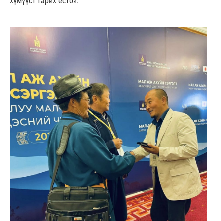
хүмүүст тарих ёстой.