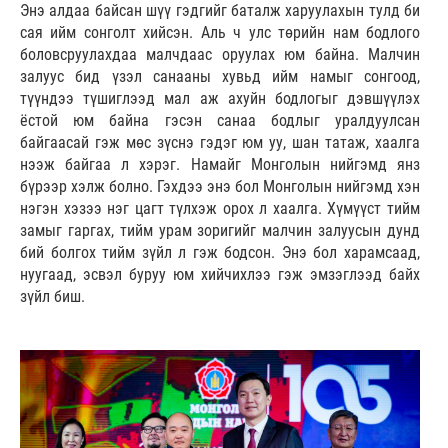
Энэ алдаа байсан шүү гэдгийг баталж харуулахын тулд би
сая ийм сонголт хийсэн. Аль ч улс төрийн нам бодлого
боловсруулахдаа малчдаас оруулах юм байна. Малчин
залуус бид үзэл санааны хувьд ийм намыг сонгоод,
түүндээ түшиглээд мал аж ахуйн бодлогыг дэвшүүлэх
ёстой юм байна гэсэн санаа бодлыг уралдуулсан
байгаасай гэж мөс зүснэ гэдэг юм уу, шан татаж, хаалга
нээж байгаа л хэрэг. Намайг Монголын нийгэмд янз
бүрээр хэлж болно. Гэхдээ энэ бол Монголын нийгэмд хэн
нэгэн хэзээ нэг цагт түлхэж орох л хаалга. Хүмүүст тийм
замыг гаргах, тийм урам зоригийг малчин залуусын дунд
бий болгох тийм зүйл л гэж бодсон. Энэ бол харамсаад,
нуугаад, эсвэл буруу юм хийчихлээ гэж эмзэглээд байх
зүйл биш.