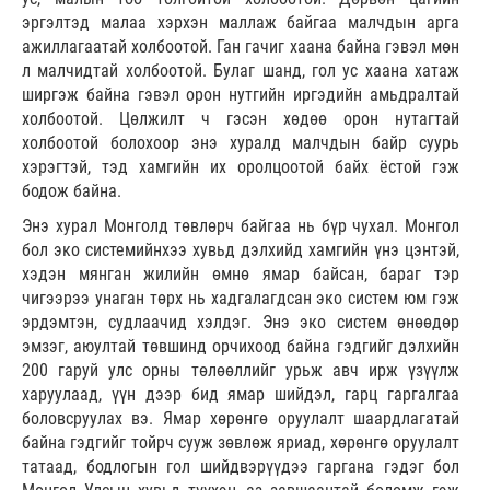
эргэлтэд малаа хэрхэн маллаж байгаа малчдын арга
ажиллагаатай холбоотой. Ган гачиг хаана байна гэвэл мөн
л малчидтай холбоотой. Булаг шанд, гол ус хаана хатаж
ширгэж байна гэвэл орон нутгийн иргэдийн амьдралтай
холбоотой. Цөлжилт ч гэсэн хөдөө орон нутагтай
холбоотой болохоор энэ хуралд малчдын байр суурь
хэрэгтэй, тэд хамгийн их оролцоотой байх ёстой гэж
бодож байна.
Энэ хурал Монголд төвлөрч байгаа нь бүр чухал. Монгол
бол эко системийнхээ хувьд дэлхийд хамгийн үнэ цэнтэй,
хэдэн мянган жилийн өмнө ямар байсан, бараг тэр
чигээрээ унаган төрх нь хадгалагдсан эко систем юм гэж
эрдэмтэн, судлаачид хэлдэг. Энэ эко систем өнөөдөр
эмзэг, аюултай төвшинд орчихоод байна гэдгийг дэлхийн
200 гаруй улс орны төлөөллийг урьж авч ирж үзүүлж
харуулаад, үүн дээр бид ямар шийдэл, гарц гаргалгаа
боловсруулах вэ. Ямар хөрөнгө оруулалт шаардлагатай
байна гэдгийг тойрч сууж зөвлөж яриад, хөрөнгө оруулалт
татаад, бодлогын гол шийдвэрүүдээ гаргана гэдэг бол