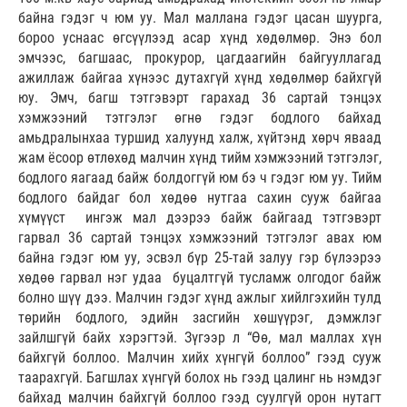
байна гэдэг ч юм уу. Мал маллана гэдэг цасан шуурга,
бороо уснаас өгсүүлээд асар хүнд хөдөлмөр. Энэ бол
эмчээс, багшаас, прокурор, цагдаагийн байгууллагад
ажиллаж байгаа хүнээс дутахгүй хүнд хөдөлмөр байхгүй
юу. Эмч, багш тэтгэвэрт гарахад 36 сартай тэнцэх
хэмжээний тэтгэлэг өгнө гэдэг бодлого байхад
амьдралынхаа туршид халуунд халж, хүйтэнд хөрч яваад
жам ёсоор өтлөхөд малчин хүнд тийм хэмжээний тэтгэлэг,
бодлого яагаад байж болдоггүй юм бэ ч гэдэг юм уу. Тийм
бодлого байдаг бол хөдөө нутгаа сахин сууж байгаа
хүмүүст ингэж мал дээрээ байж байгаад тэтгэвэрт
гарвал 36 сартай тэнцэх хэмжээний тэтгэлэг авах юм
байна гэдэг юм уу, эсвэл бүр 25-тай залуу гэр бүлээрээ
хөдөө гарвал нэг удаа буцалтгүй тусламж олгодог байж
болно шүү дээ. Малчин гэдэг хүнд ажлыг хийлгэхийн тулд
төрийн бодлого, эдийн засгийн хөшүүрэг, дэмжлэг
зайлшгүй байх хэрэгтэй. Зүгээр л “Өө, мал маллах хүн
байхгүй боллоо. Малчин хийх хүнгүй боллоо” гээд сууж
таарахгүй. Багшлах хүнгүй болох нь гээд цалинг нь нэмдэг
байхад малчин байхгүй боллоо гээд суулгүй орон нутагт