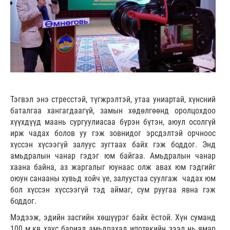
Тэгвэл энэ стресстэй, түгжрэлтэй, утаа униартай, хүнсний
баталгаа хангагдаагүй, замын хөдөлгөөнд оролцохдоо
хүүхдүүд маань сургуулиасаа бүрэн бүтэн, аюул осолгүй
ирж чадах болов уу гэж зовнидог эрсдэлтэй орчноос
хүссэн хүсээгүй залуус зугтаах байх гэж боддог. Энд
амьдралын чанар гэдэг юм байгаа. Амьдралын чанар
хаана байна, аз жаргалыг юунаас олж авах юм гэдгийг
оюун санааны хувьд хойч үе, залуустаа суулгаж чадах юм
бол хүссэн хүссээгүй тэд аймаг, сум руугаа явна гэж
боддог.
Мэдээж, эдийн засгийн хөшүүрэг байх ёстой. Хүн суманд
100 м.кв хаус бариад амьдрахад ипотекийн зээл нь ямар