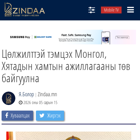
Mobile TV
НИЙТЛЭЛЧИД
ТВ8
Цөлжилттэй тэмцэх Монгол,
ӨГЛӨӨНИЙ СОНИН
АУДИО ЗОХИОЛ
Хятадын хамтын ажиллагааны төв
ЗИНДАА СЭТГҮҮЛ
байгуулна
Я.Болор
Zindaa.mn
|
2026 оны 05 сарын 15
Хуваалцах
Жиргэх