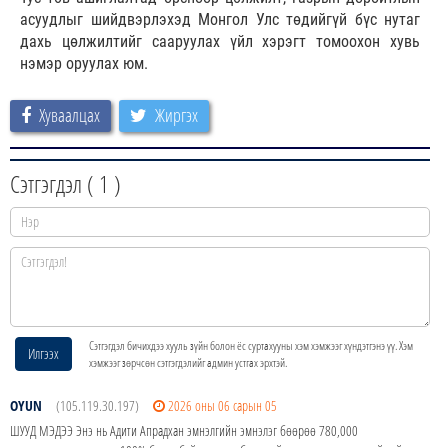
асуудлыг шийдвэрлэхэд Монгол Улс төдийгүй бүс нутаг
дахь цөлжилтийг сааруулах үйл хэрэгт томоохон хувь
нэмэр оруулах юм.
Хуваалцах
Жиргэх
Сэтгэгдэл (
1
)
Сэтгэгдэл бичихдээ хууль зүйн болон ёс суртахууны хэм хэмжээг хүндэтгэнэ үү. Хэм
Илгээх
хэмжээг зөрчсөн сэтгэгдэлийг админ устгах эрхтэй.
OYUN
(105.119.30.197)
2026 оны 06 сарын 05
ШУУД МЭДЭЭ Энэ нь Адити Апрадхан эмнэлгийн эмнэлэг бөөрөө 780,000