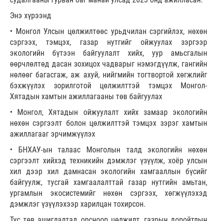
Энэ хүрээнд
• Монгол Улсын цөлжилтөөс урьдчилан сэргийлэх, нөхөн
сэргээх, тэмцэх, газар нутгийг ойжуулах зэргээр
экологийн бүтээн байгуулалт хийх, уур амьсгалын
өөрчлөлтөд дасан зохицох чадварыг нэмэгдүүлж, гангийн
нөлөөг багасгаж, аж ахуй, нийгмийн тогтвортой хөгжлийг
бэхжүүлэх зорилготой цөлжилттэй тэмцэх Монгол-
Хятадын хамтын ажиллагааны төв байгуулах
• Монгол, Хятадын ойжуулалт хийх замаар экологийн
нөхөн сэргээлт болон цөлжилттэй тэмцэх зэрэг хамтын
ажиллагааг эрчимжүүлэх
• БНХАУ-ын талаас Монголын талд экологийн нөхөн
сэргээлт хийхэд техникийн дэмжлэг үзүүлж, хоёр улсын
хил дээр хил дамнасан экологийн хамгааллын бүсийг
байгуулж, тусгай хамгаалалттай газар нутгийн амьтан,
ургамлын экосистемийг нөхөн сэргээх, хөгжүүлэхэд
дэмжлэг үзүүлэхээр харилцан тохирсон.
Тус төв ашиглалтад орсноор цөлжилт, газрын доройтлын