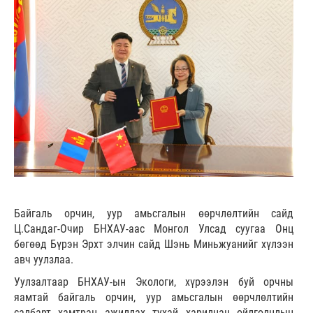
Байгаль орчин, уур амьсгалын өөрчлөлтийн сайд
Ц.Сандаг-Очир БНХАУ-аас Монгол Улсад суугаа Онц
бөгөөд Бүрэн Эрхт элчин сайд Шэнь Миньжуанийг хүлээн
авч уулзлаа.
Уулзалтаар БНХАУ-ын Экологи, хүрээлэн буй орчны
яамтай байгаль орчин, уур амьсгалын өөрчлөлтийн
салбарт хамтран ажиллах тухай харилцан ойлголцлын