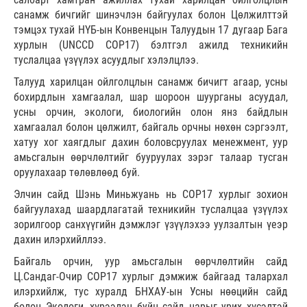
санамж бичгийг шинэчлэн байгуулах болон Цөлжилттэй
тэмцэх тухай НҮБ-ын Конвенцын Талуудын 17 дугаар Бага
хурлын (UNCCD COP17) бэлтгэл ажилд техникийн
туслалцаа үзүүлэх асуудлыг хэлэлцлээ.
Талууд харилцан ойлголцлын санамж бичигт агаар, усны
бохирдлын хамгаалал, шар шороон шуурганы асуудал,
усны орчин, экологи, биологийн олон янз байдлын
хамгаалал болон цөлжилт, байгаль орчны нөхөн сэргээлт,
хатуу хог хаягдлыг дахин боловсруулах менежмент, уур
амьсгалын өөрчлөлтийг бууруулах зэрэг талаар тусган
оруулахаар төлөвлөөд буй.
Элчин сайд Шэнь Миньжуань нь СОР17 хурлыг зохион
байгуулахад шаардлагатай техникийн туслалцаа үзүүлэх
зорилгоор санхүүгийн дэмжлэг үзүүлэхээ уулзалтын үеэр
дахин илэрхийллээ.
Байгаль орчин, уур амьсгалын өөрчлөлтийн сайд
Ц.Сандаг-Очир COP17 хурлыг дэмжиж байгаад талархал
илэрхийлж, тус хуралд БНХАУ-ын Усны нөөцийн сайд
болон Экологи, хүрээлэн буйн сайд нарыг урих хүсэлтэй