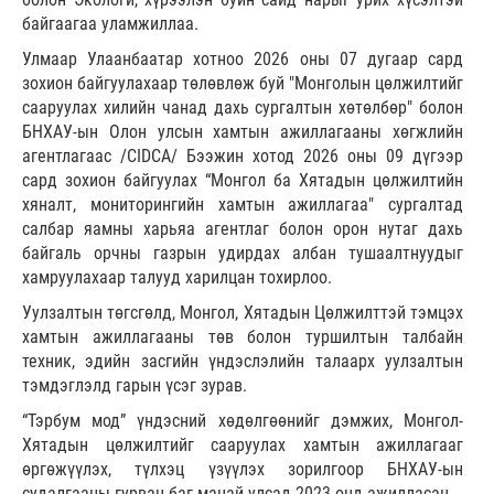
байгаагаа уламжиллаа.
Улмаар Улаанбаатар хотноо 2026 оны 07 дугаар сард
зохион байгуулахаар төлөвлөж буй "Монголын цөлжилтийг
сааруулах хилийн чанад дахь сургалтын хөтөлбөр" болон
БНХАУ-ын Олон улсын хамтын ажиллагааны хөгжлийн
агентлагаас /CIDCA/ Бээжин хотод 2026 оны 09 дүгээр
сард зохион байгуулах “Монгол ба Хятадын цөлжилтийн
хяналт, мониторингийн хамтын ажиллагаа" сургалтад
салбар яамны харьяа агентлаг болон орон нутаг дахь
байгаль орчны газрын удирдах албан тушаалтнуудыг
хамруулахаар талууд харилцан тохирлоо.
Уулзалтын төгсгөлд, Монгол, Хятадын Цөлжилттэй тэмцэх
хамтын ажиллагааны төв болон туршилтын талбайн
техник, эдийн засгийн үндэслэлийн талаарх уулзалтын
тэмдэглэлд гарын үсэг зурав.
“Тэрбум мод” үндэсний хөдөлгөөнийг дэмжих, Монгол-
Хятадын цөлжилтийг сааруулах хамтын ажиллагааг
өргөжүүлэх, түлхэц үзүүлэх зорилгоор БНХАУ-ын
судалгааны гурван баг манай улсад 2023 онд ажилласан.