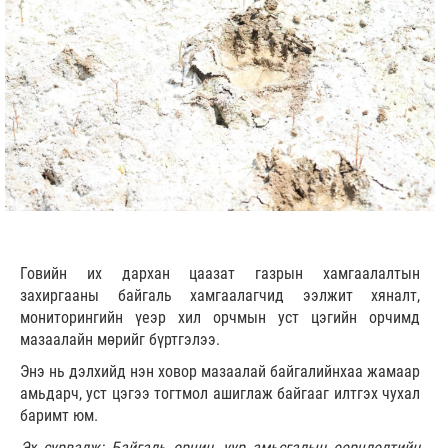
Говийн их дархан цаазат газрын хамгаалалтын
захиргааны байгаль хамгаалагчид ээлжит хяналт,
мониторингийн үеэр хил орчмын уст цэгийн орчимд
мазаалайн мөрийг бүртгэлээ.
Энэ нь дэлхийд нэн ховор мазаалай байгалийнхаа жамаар
амьдарч, уст цэгээ тогтмол ашиглаж байгааг илтгэх чухал
баримт юм.
Эх сурвалж: Байгаль орчин, уур амьсгалын өөрчлөлтийн