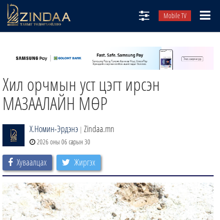
Mobile TV
НИЙТЛЭЛЧИД
ТВ8
Хил орчмын уст цэгт ирсэн
ӨГЛӨӨНИЙ СОНИН
АУДИО ЗОХИОЛ
МАЗААЛАЙН МӨР
ЗИНДАА СЭТГҮҮЛ
Х.Номин-Эрдэнэ
Zindaa.mn
|
2026 оны 06 сарын 30
Хуваалцах
Жиргэх