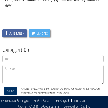
яам
Хуваалцах
Жиргэх
Сэтгэгдэл (
0
)
Сэтгэгдэл бичихдээ хууль зүйн болон ёс суртахууны хэм хэмжээг хүндэтгэнэ үү. Хэм
Илгээх
хэмжээг зөрчсөн сэтгэгдэлийг админ устгах эрхтэй.
Сурталчилгаа байршуулах
Холбоо барих
Бидний тухай
Лого татах
Copyright © 2010 - 2026 Zindaa.mn Developed by mCast LLC