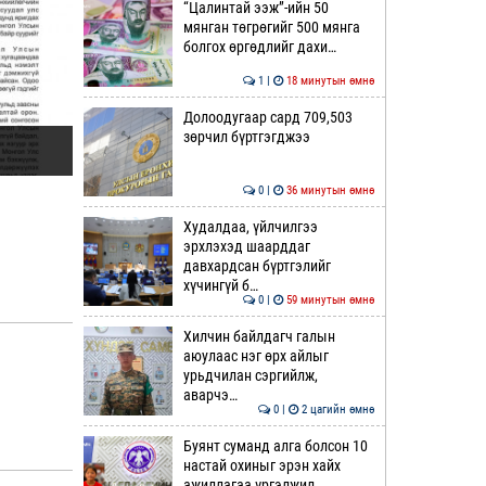
“Цалинтай ээж”-ийн 50
мянган төгрөгийг 500 мянга
болгох өргөдлийг дахи…
1 |
18 минутын өмнө
Долоодугаар сард 709,503
зөрчил бүртгэгджээ
0 |
36 минутын өмнө
Худалдаа, үйлчилгээ
эрхлэхэд шаарддаг
давхардсан бүртгэлийг
хүчингүй б…
0 |
59 минутын өмнө
Хилчин байлдагч галын
аюулаас нэг өрх айлыг
урьдчилан сэргийлж,
аварчэ…
0 |
2 цагийн өмнө
Буянт суманд алга болсон 10
настай охиныг эрэн хайх
ажиллагаа үргэлжил…