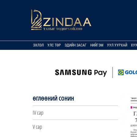
ЭХЛЭЛ
УЛС ТӨР
ЭДИЙН ЗАСАГ
НИЙГЭМ
УУЛ УУРХАЙ
ХУ
ӨГЛӨӨНИЙ СОНИН
IV сар
V сар