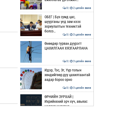
0 |
2 цагийн өмнө
ОБЕГ | Бүх сумд цас,
шуурганы үед зам нээх
зориулалтын техниктэй
болсо…
0 |
3 цагийн өмнө
Өнөөдөр гурван дүүрэгт
ЦАХИЛГААН ХЯЗГААРЛАНА
0 |
3 цагийн өмнө
Идэр, Тэс, Эг, Үүр голын
хөндийгөөр дуу цахилгаантай
аадар бороо орно
0 |
3 цагийн өмнө
ӨРНИЙН ЗУРХАЙ |
Ихрийнхний эрч хүч, авьяас
чадвар ундарна
0 |
4 цагийн өмнө