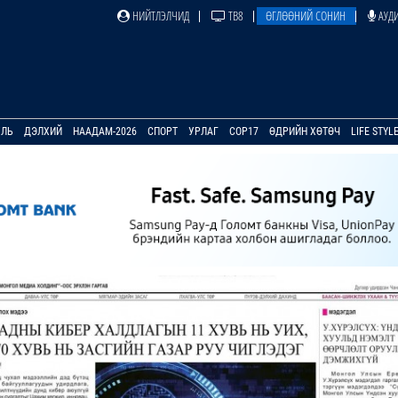
НИЙТЛЭЛЧИД
ТВ8
ӨГЛӨӨНИЙ СОНИН
АУДИ
УЛЬ
ДЭЛХИЙ
НААДАМ-2026
СПОРТ
УРЛАГ
COP17
ӨДРИЙН ХӨТӨЧ
LIFE STYL