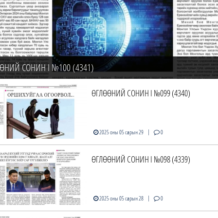
ӨНИЙ СОНИН I №100 (4341)
ӨГЛӨӨНИЙ СОНИН I №099 (4340)
|
2025 оны 05 сарын 29
0
ӨГЛӨӨНИЙ СОНИН I №098 (4339)
|
2025 оны 05 сарын 28
0