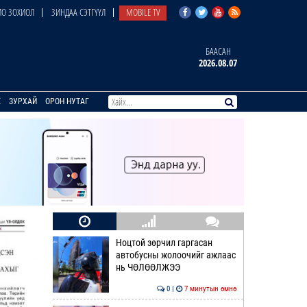
О ЗОХИОЛ
ЗИНДАА СЭТГҮҮЛ
MOBILE TV
БААСАН
2026.08.07
E
ЗУРХАЙ
ОРОН НУТАГ
Ноцтой зөрчил гаргасан
автобусны жолоочийг ажлаас
нь ЧӨЛӨӨЛЖЭЭ
0 |
7 минутын өмнө