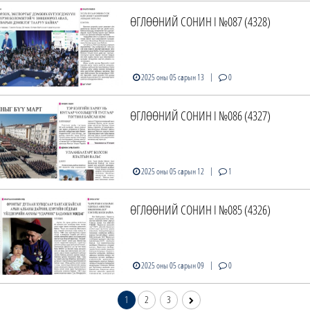
ӨГЛӨӨНИЙ СОНИН I №087 (4328)
|
2025 оны 05 сарын 13
0
ӨГЛӨӨНИЙ СОНИН I №086 (4327)
|
2025 оны 05 сарын 12
1
ӨГЛӨӨНИЙ СОНИН I №085 (4326)
|
2025 оны 05 сарын 09
0
1
2
3