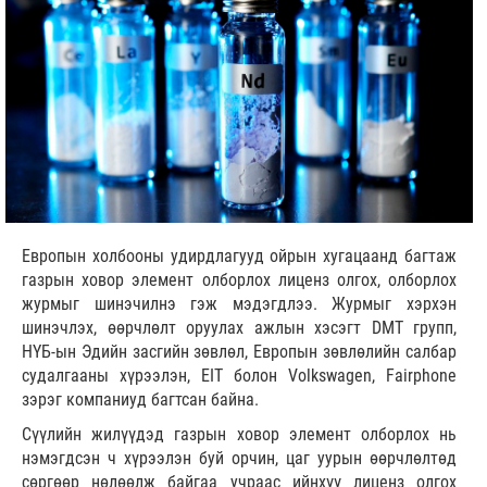
Европын холбооны удирдлагууд ойрын хугацаанд багтаж
газрын ховор элемент олборлох лиценз олгох, олборлох
журмыг шинэчилнэ гэж мэдэгдлээ. Журмыг хэрхэн
шинэчлэх, өөрчлөлт оруулах ажлын хэсэгт DMT групп,
НҮБ-ын Эдийн засгийн зөвлөл, Европын зөвлөлийн салбар
судалгааны хүрээлэн, EIT болон Volkswagen, Fairphone
зэрэг компаниуд багтсан байна.
Сүүлийн жилүүдэд газрын ховор элемент олборлох нь
нэмэгдсэн ч хүрээлэн буй орчин, цаг уурын өөрчлөлтөд
сөргөөр нөлөөлж байгаа учраас ийнхүү лиценз олгох