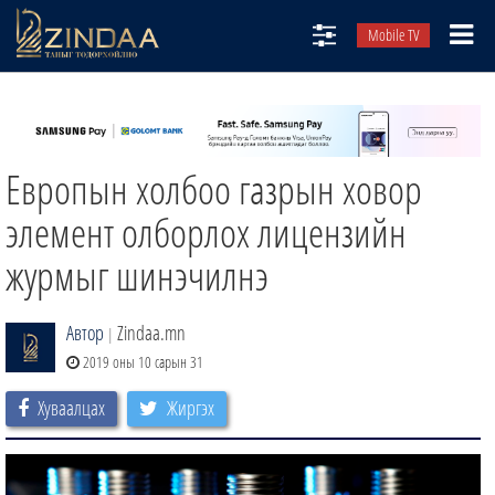
Mobile TV
НИЙТЛЭЛЧИД
ТВ8
Европын холбоо газрын ховор
ӨГЛӨӨНИЙ СОНИН
АУДИО ЗОХИОЛ
элемент олборлох лицензийн
ЗИНДАА СЭТГҮҮЛ
журмыг шинэчилнэ
Автор
Zindaa.mn
|
2019 оны 10 сарын 31
Хуваалцах
Жиргэх