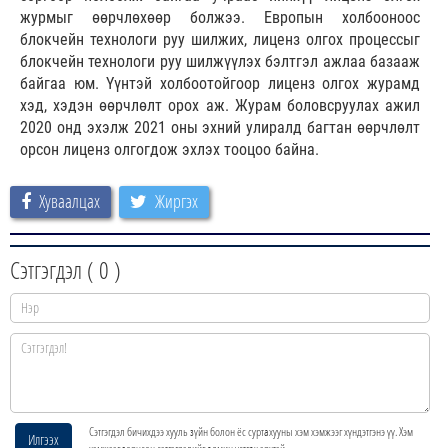
журмыг өөрчлөхөөр болжээ. Европын холбооноос
блокчейн технологи руу шилжих, лиценз олгох процессыг
блокчейн технологи руу шилжүүлэх бэлтгэл ажлаа базааж
байгаа юм. Үүнтэй холбоотойгоор лиценз олгох журамд
хэд, хэдэн өөрчлөлт орох аж. Журам боловсруулах ажил
2020 онд эхэлж 2021 оны эхний улиралд багтан өөрчлөлт
орсон лиценз олгогдож эхлэх тооцоо байна.
Хуваалцах
Жиргэх
Сэтгэгдэл (
0
)
Сэтгэгдэл бичихдээ хууль зүйн болон ёс суртахууны хэм хэмжээг хүндэтгэнэ үү. Хэм
Илгээх